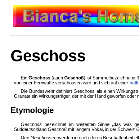
Geschoss
Ein
Geschoss
(auch
Geschoß
) ist Sammelbezeichnung fü
von einer
Fernwaffe verschossen wird und sich auf einer
ball
Die
Bundeswehr definiert Geschoss als einen Wirkungstr
Granate ein Wirkungsträger, der mit der Hand geworfen oder mi
Etymologie
Geschoss
bezeichnet im weitesten Sinne „das was g
Süddeutschland
Geschoß
mit langem Vokal, in der Schweiz
G
Den
Geschossen
werden je nach deren Beschaffenheit etl