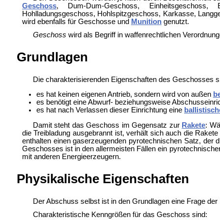
Geschoss
,
Dum-Dum-Geschoss,
Einheitsgeschoss,
Hohlladungsgeschoss,
Hohlspitzgeschoss,
Karkasse,
Langg
wird ebenfalls für Geschosse und
Munition
genutzt.
Geschoss
wird als Begriff in
waffenrechtlichen Verordnung
Grundlagen
Die charakterisierenden Eigenschaften des Geschosses s
es hat keinen eigenen Antrieb, sondern wird von außen
b
es benötigt eine Abwurf- beziehungsweise Abschusseinrich
es hat nach Verlassen dieser Einrichtung eine
ballistisch
Damit steht das Geschoss im Gegensatz zur
Rakete
: Wä
die Treibladung ausgebrannt ist, verhält sich auch die Raket
enthalten einen gaserzeugenden pyrotechnischen Satz, der du
Geschosses ist in den allermeisten Fällen ein
pyrotechnische
mit anderen Energieerzeugern.
Physikalische Eigenschaften
Der Abschuss selbst ist in den Grundlagen eine Frage der 
Charakteristische Kenngrößen für das Geschoss sind: