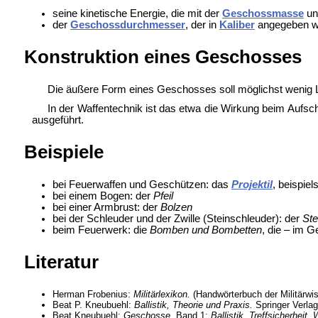
seine kinetische Energie, die mit der
Geschossmasse
un
der
Geschossdurchmesser
, der in
Kaliber
angegeben wi
Konstruktion eines Geschosses
Die äußere Form eines Geschosses soll möglichst wenig Lu
In der Waffentechnik ist das etwa die Wirkung beim Aufsch
ausgeführt.
Beispiele
bei Feuerwaffen und Geschützen: das
Projektil
, beispie
bei einem
Bogen: der
Pfeil
bei einer
Armbrust: der
Bolzen
bei der
Schleuder und der
Zwille (Steinschleuder): der
Ste
beim
Feuerwerk: die
Bomben und
Bombetten
, die – im 
Literatur
Herman Frobenius:
Militärlexikon.
(Handwörterbuch der Militärwis
Beat P. Kneubuehl:
Ballistik, Theorie und Praxis.
Springer Verlag
Beat Kneubuehl:
Geschosse.
Band 1:
Ballistik, Treffsicherheit