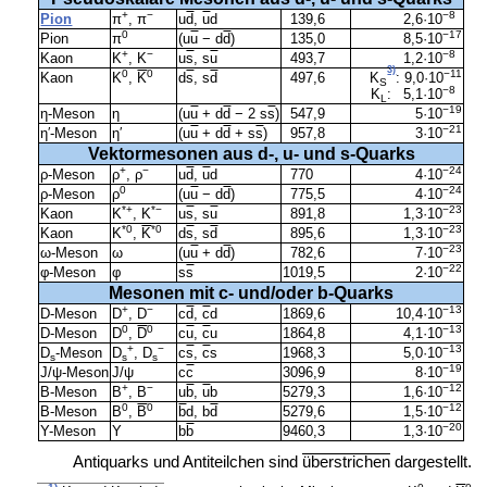
+
−
−8
Pion
π
, π
u
d
,
u
d
139,6
2,6·10
0
−17
Pion
π
(u
u
− d
d
)
135,0
8,5·10
+
−
−8
Kaon
K
, K
u
s
, s
u
493,7
1,2·10
3)
0
0
−11
Kaon
K
,
K
d
s
, s
d
497,6
K
: 9,0·10
S
−8
K
: 5,1·10
L
−19
η-Meson
η
(u
u
+ d
d
− 2 s
s
)
547,9
5·10
−21
η′-Meson
η′
(u
u
+ d
d
+ s
s
)
957,8
3·10
Vektormesonen aus d-, u- und s-Quarks
+
−
−24
ρ-Meson
ρ
, ρ
u
d
,
u
d
770
4·10
0
−24
ρ-Meson
ρ
(u
u
− d
d
)
775,5
4·10
*+
*−
−23
Kaon
K
, K
u
s
, s
u
891,8
1,3·10
*0
*0
−23
Kaon
K
,
K
d
s
, s
d
895,6
1,3·10
−23
ω-Meson
ω
(u
u
+ d
d
)
782,6
7·10
−22
φ-Meson
φ
s
s
1019,5
2·10
Mesonen mit c- und/oder b-Quarks
+
−
−13
D-Meson
D
, D
c
d
,
c
d
1869,6
10,4·10
0
0
−13
D-Meson
D
,
D
c
u
,
c
u
1864,8
4,1·10
+
−
−13
D
-Meson
D
, D
c
s
,
c
s
1968,3
5,0·10
s
s
s
−19
J/ψ-Meson
J/ψ
c
c
3096,9
8·10
+
−
−12
B-Meson
B
, B
u
b
,
u
b
5279,3
1,6·10
0
0
−12
B-Meson
B
,
B
b
d, b
d
5279,6
1,5·10
−20
Υ-Meson
Υ
b
b
9460,3
1,3·10
Antiquarks und Antiteilchen sind
überstrichen
dargestellt.