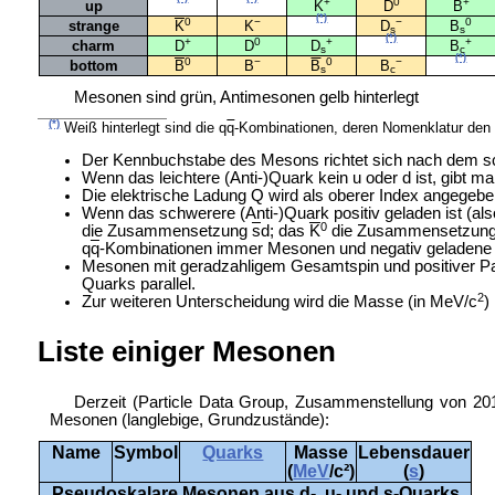
+
0
+
up
K
D
B
(*)
0
−
−
0
strange
K
K
D
B
s
s
(*)
+
0
+
+
charm
D
D
D
B
s
c
(*)
0
−
0
−
bottom
B
B
B
B
s
c
Mesonen sind grün, Antimesonen gelb hinterlegt
(*)
Weiß hinterlegt sind die q
q
-Kombinationen, deren Nomenklatur den
Der Kennbuchstabe des Mesons richtet sich nach dem sch
Wenn das leichtere (Anti-)Quark kein u oder d ist, gibt ma
Die elektrische Ladung Q wird als oberer Index angegebe
Wenn das schwerere (Anti-)Quark positiv geladen ist (als
0
die Zusammensetzung
s
d; das
K
die Zusammensetzung
q
q
-Kombinationen immer Mesonen und negativ geladene
Mesonen mit geradzahligem Gesamtspin und positiver Par
Quarks parallel.
2
Zur weiteren Unterscheidung wird die Masse (in MeV/c
)
Liste einiger Mesonen
Derzeit (
Particle Data Group, Zusammenstellung von 201
Mesonen (langlebige, Grundzustände):
Name
Symbol
Quarks
Masse
Lebensdauer
(
MeV
/c²)
(
s
)
Pseudoskalare Mesonen aus d-, u- und s-Quarks