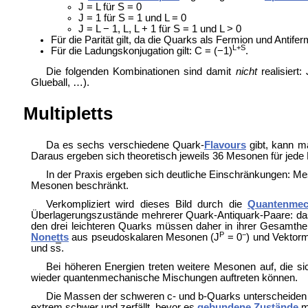
J = L für S = 0
J = 1 für S = 1 und L = 0
J = L − 1, L, L + 1 für S = 1 und L > 0
Für die Parität gilt, da die Quarks als Fermion und Antife
L+S
Für die Ladungskonjugation gilt: C = (−1)
.
Die folgenden Kombinationen sind damit
nicht
realisiert: 
Glueball, …).
Multipletts
Da es sechs verschiedene Quark-
Flavours
gibt, kann m
Daraus ergeben sich theoretisch jeweils 36 Mesonen für jede K
In der Praxis ergeben sich deutliche Einschränkungen: M
Mesonen beschränkt.
Verkompliziert wird dieses Bild durch die
Quantenmec
Überlagerungszustände mehrerer Quark-Antiquark-Paare: da
den drei leichteren Quarks müssen daher in ihrer Gesamthei
P
−
Nonetts
aus pseudoskalaren Mesonen (J
= 0
) und Vektor
und s
s
.
Bei höheren Energien treten weitere Mesonen auf, die si
wieder quantenmechanische Mischungen auftreten können.
Die Massen der schweren c- und b-Quarks unterscheiden s
extrem schwer und zerfällt, bevor es
gebundene Zustände
mi