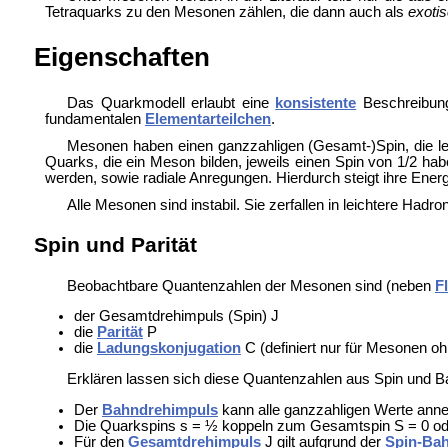
Tetraquarks zu den Mesonen zählen, die dann auch als
exoti
Eigenschaften
Das Quarkmodell erlaubt eine
konsistente
Beschreibung
fundamentalen
Elementarteilchen
.
Mesonen haben einen ganzzahligen (Gesamt-)Spin, die le
Quarks, die ein Meson bilden, jeweils einen Spin von 1/2 ha
werden, sowie radiale Anregungen. Hierdurch steigt ihre Ener
Alle Mesonen sind instabil. Sie zerfallen in leichtere Had
Spin und Parität
Beobachtbare Quantenzahlen der Mesonen sind (neben
F
der Gesamtdrehimpuls (Spin) J
die
Parität
P
die
Ladungskonjugation
C (definiert nur für Mesonen o
Erklären lassen sich diese Quantenzahlen aus Spin und B
Der
Bahndrehimpuls
kann alle ganzzahligen Werte anne
Die Quarkspins s = ½ koppeln zum Gesamtspin S = 0 od
Für den
Gesamtdrehimpuls
J gilt aufgrund der
Spin-Ba