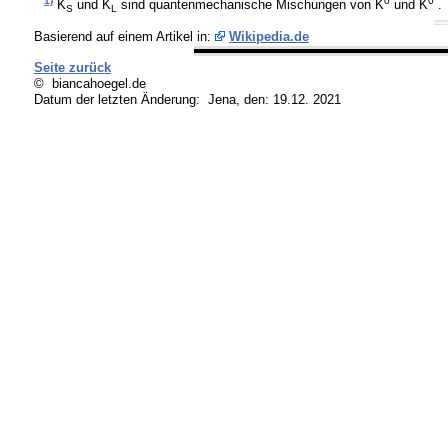
1)
0
0
K
und K
sind quantenmechanische Mischungen von K
und
K
.
S
L
Basierend auf einem Artikel in:
Wikipedia.de
Seite zurück
© biancahoegel.de
Datum der letzten Änderung:
Jena, den: 19.12. 2021