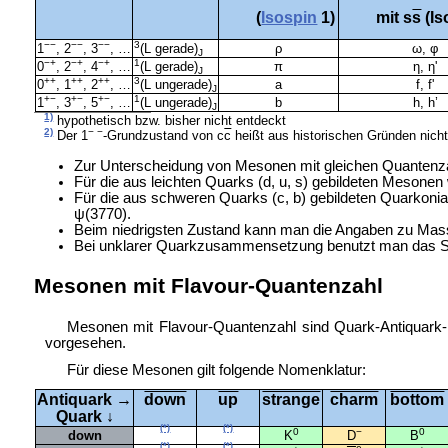
(
Isospin
1)
mit s
s
(Is
−−
−−
−−
3
1
, 2
, 3
, …
(L gerade)
ρ
ω, φ
J
−+
−+
−+
1
0
, 2
, 4
, …
(L gerade)
π
η, η'
J
++
++
++
3
0
, 1
, 2
, …
(L ungerade)
a
f, f'
J
+−
+−
+−
1
1
, 3
, 5
, …
(L ungerade)
b
h, h’
J
1)
hypothetisch bzw. bisher nicht entdeckt
2)
− −
Der 1
-Grundzustand von c
c
heißt aus historischen Gründen nich
Zur Unterscheidung von Mesonen mit gleichen Quantenz
Für die aus leichten Quarks (d, u, s) gebildeten Meson
Für die aus schweren Quarks (c, b) gebildeten Quarkonia
ψ(3770).
Beim niedrigsten Zustand kann man die Angaben zu Mas
Bei unklarer Quarkzusammensetzung benutzt man das 
Mesonen mit Flavour-Quantenzahl
Mesonen mit Flavour-Quantenzahl sind Quark-Antiquark-K
vorgesehen.
Für diese Mesonen gilt folgende Nomenklatur:
Antiquark →
down
up
strange
charm
bottom
Quark ↓
(*)
(*)
0
−
0
down
K
D
B
(*)
(*)