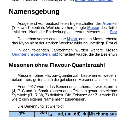
Namensgebung
Ausgehend von beobachteten Eigenschaften der
Atomke
(
Yukawa-Potential). Weil die vorhergesagte
Masse
des Teil
‚mittlerer‘. Nach der Entdeckung des ersten Mesons, des
Pio
Das schon vorher entdeckte
Myon
, dessen Masse ebenfa
das Myon nicht der starken Wechselwirkung unterliegt. Erst a
In den folgenden Jahrzehnten wurden weitere Meson
Quantenchromodynamik
) formuliert wurde, die die Bezie
Mesonen ohne Flavour-Quantenzahl
Mesonen ohne Flavour-Quantenzahl bestehen entweder n
bekommen, gelten auch die geladenen Mesonen aus leichten
Ende 2017 wurde das Benennungsschema erweiter, um a
(J, P, C und I). Somit können auch Teilchen genau bezeichne
Symbole (Π, R, W, Z) definiert. Die Existenz der Zustände Π
wie t
t
kein eigener Name mehr zugewiesen.
Die Benennung ist wie folgt:
PC
2S+1
J
L
u
d
, (u
u
−d
d
), d
u
Mischung aus
J