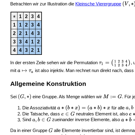
Betrachten wir zur Illustration die
Kleinsche Vierergruppe
1
2
3
4
1
1
2
3
4
2
2
1
4
3
3
3
4
1
2
4
4
3
2
1
In der ersten Zeile sehen wir die Permutation
, 
mit
ist also injektiv. Man rechnet nun direkt nach, das
Allgemeine Konstruktion
Sei
eine Gruppe. Als Menge wählen wir
. Für 
Die Assoziativität
für alle
Die Tatsache, dass
neutrales Element ist, also
Sind
zueinander inverse Elemente, also
Da in einer Gruppe
alle Elemente invertierbar sind, ist demn