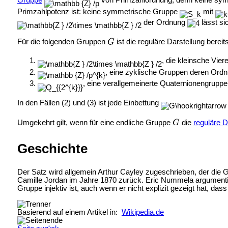
Gruppe
von Primzahlordnung, denn keine sy
Primzahlpotenz ist: keine symmetrische Gruppe
mit
der Ordnung
lässt si
Für die folgenden Gruppen
ist die reguläre Darstellung berei
, die kleinsche Vier
, eine zyklische Gruppen deren Ordn
, eine
verallgemeinerte Quaternionengrupp
In den Fällen (2) und (3) ist jede Einbettung
Umgekehrt gilt, wenn für eine endliche Gruppe
die
reguläre D
Geschichte
Der Satz wird allgemein Arthur Cayley zugeschrieben, der die G
Camille Jordan im Jahre 1870 zurück. Eric Nummela argumentie
Gruppe injektiv ist, auch wenn er nicht explizit gezeigt hat, d
Basierend auf einem Artikel in:
Wikipedia.de