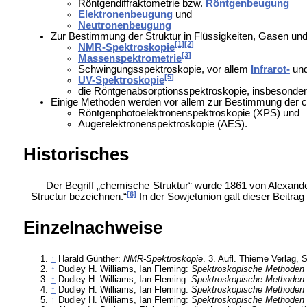
Röntgendiffraktometrie bzw.
Röntgenbeugung
Elektronenbeugung
und
Neutronenbeugung
Zur Bestimmung der Struktur in Flüssigkeiten, Gasen un
[1]
[2]
NMR-Spektroskopie
[3]
Massenspektrometrie
Schwingungsspektroskopie, vor allem
Infrarot-
un
[5]
UV-Spektroskopie
die
Röntgenabsorptionsspektroskopie, insbesonder
Einige Methoden werden vor allem zur Bestimmung der 
Röntgenphotoelektronenspektroskopie (XPS) und
Augerelektronenspektroskopie (AES).
Historisches
Der Begriff „chemische Struktur“ wurde 1861 von
Alexande
[6]
Structur bezeichnen.“
In der
Sowjetunion galt dieser Beitra
Einzelnachweise
↑
Harald Günther:
NMR-Spektroskopie
. 3. Aufl. Thieme Verlag, 
↑
Dudley H. Williams, Ian Fleming:
Spektroskopische Methoden 
↑
Dudley H. Williams, Ian Fleming:
Spektroskopische Methoden 
↑
Dudley H. Williams, Ian Fleming:
Spektroskopische Methoden 
↑
Dudley H. Williams, Ian Fleming:
Spektroskopische Methoden 