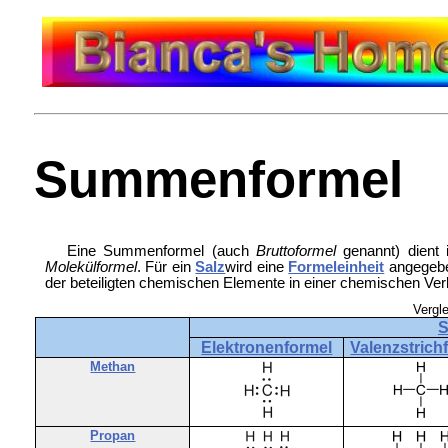
Summenformel
Eine Summenformel (auch
Bruttoformel
genannt) dient 
Molekülformel
. Für ein
Salz
wird eine
Formeleinheit
angegeben
der beteiligten chemischen Elemente in einer chemischen Ver
Vergl
S
Elektronenformel
Valenzstrich
Methan
Propan