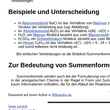
Verbindungen.
Beispiele und Unterscheidung
In
Natriumchlorid
NaCl ist das Verhältnis von
Natrium
z
Struktur der Verbindung aus (vgl. Abbildung).
im
Aluminiumoxid
Al
O
ist das Verhältnis
n
(Al) :
n
(O) =
2
3
H
O, ein
Wasser
-Molekül besteht aus zwei
Wasserstoff
2
H
SO
, ein
Schwefelsäure
-Molekül, besteht aus zwei 
2
4
im
Hexan
C
H
ist das Verhältnis
n
(C) :
n
(H) = 6 : 14 = 
6
14
und somit teilweise nicht eindeutig ist.
Bei einfachen Verbindungen ist die Molekül-/Summenformel
Zur Bedeutung von Summenform
Summenformeln werden auch bei der Formulierung von 
in der anorganischen Chemie in der Regel in Form von Sum
kaum Informationen enthalten, die für den Ablauf der Reaktion
Basierend auf einem Artikel in
Wikipedia.de
Seite zurück