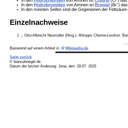
In den
Hydrochloriden
von Aminen ist
Chlorid
(Cl
) das
−
In den
Hydrobromiden
von Aminen ist
Bromid
(Br
) da
In den meisten
Seifen sind die Gegenionen der Fettsäur
Einzelnachweise
↑
Otto-Albrecht Neumüller (Hrsg.):
Römpps Chemie-Lexikon.
Ban
Basierend auf einem Artikel in:
Wikipedia.de
Seite zurück
© biancahoegel.de
Datum der letzten Änderung:
Jena, den: 29.07. 2025