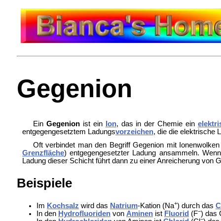
Gegenion
Ein
Gegenion
ist ein
Ion
, das in der Chemie ein
elektr
entgegengesetztem Ladungs
vorzeichen
, die die elektrische
Oft verbindet man den Begriff Gegenion mit Ionenwolken 
Grenzfläche
) entgegengesetzter Ladung ansammeln. Wenn d
Ladung dieser Schicht führt dann zu einer Anreicherung von 
Beispiele
+
Im
Kochsalz
wird das
Natrium
-Kation (Na
) durch das
C
−
In den
Hydrofluoriden
von
Aminen
ist
Fluorid
(F
) das
−