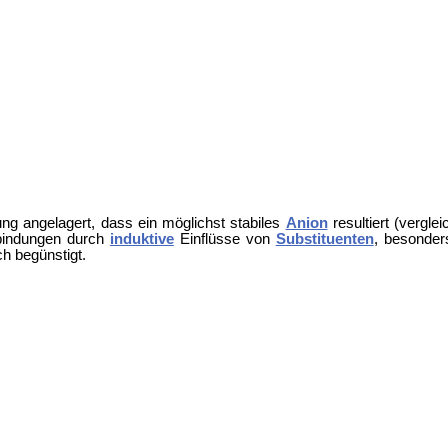
ung angelagert, dass ein möglichst stabiles
Anion
resultiert (vergl
hbindungen durch
induktive
Einflüsse von
Substituenten
, besonder
ch begünstigt.