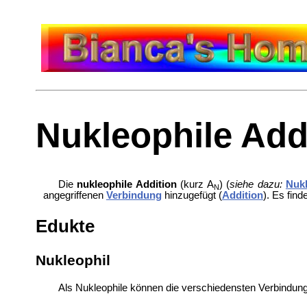
Nukleophile Add
Die
nukleophile Addition
(kurz A
) (
siehe dazu:
Nukl
N
angegriffenen
Verbindung
hinzugefügt (
Addition
). Es fin
Edukte
Nukleophil
Als Nukleophile können die verschiedensten Verbindun