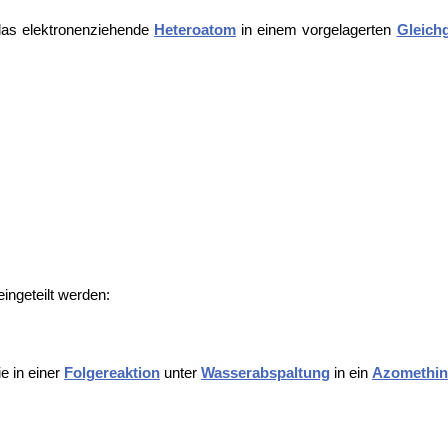
 das elektronenziehende
Heteroatom
in einem vorgelagerten
Gleich
ingeteilt werden:
e in einer
Folgereaktion
unter
Wasserabspaltung
in ein
Azomethin