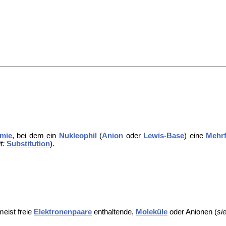
mie
, bei dem ein
Nukleophil
(
Anion
oder
Lewis-Base
) eine
Mehr
t:
Substitution
).
meist freie
Elektronenpaare
enthaltende,
Moleküle
oder Anionen (
si