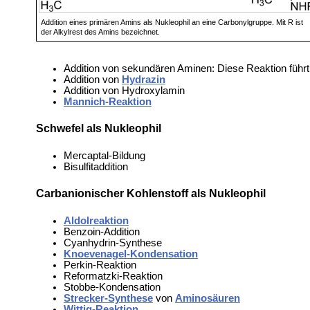
Addition eines primären Amins als Nukleophil an eine Carbonylgruppe. Mit R ist
der Alkylrest des Amins bezeichnet.
Addition von sekundären Aminen: Diese Reaktion führt
Addition von
Hydrazin
Addition von
Hydroxylamin
Mannich-Reaktion
Schwefel als Nukleophil
Mercaptal-Bildung
Bisulfitaddition
Carbanionischer Kohlenstoff als Nukleophil
Aldolreaktion
Benzoin-Addition
Cyanhydrin-Synthese
Knoevenagel-Kondensation
Perkin-Reaktion
Reformatzki-Reaktion
Stobbe-Kondensation
Strecker-Synthese
von
Aminosäuren
Wittig-Reaktion