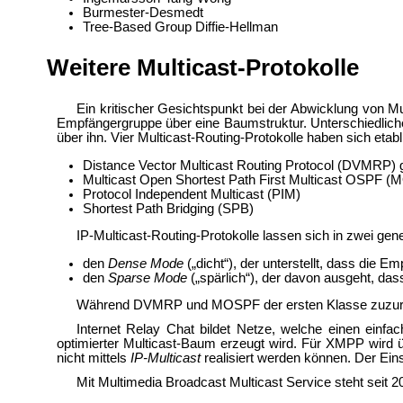
Burmester-Desmedt
Tree-Based Group Diffie-Hellman
Weitere Multicast-Protokolle
Ein kritischer Gesichtspunkt bei der Abwicklung von Mul
Empfängergruppe über eine Baumstruktur. Unterschiedliche
über ihn. Vier Multicast-Routing-Protokolle haben sich etabli
Distance Vector Multicast Routing Protocol (DVMRP
Multicast Open Shortest Path First Multicast OSPF (
Protocol Independent Multicast (PIM)
Shortest Path Bridging (SPB)
IP-Multicast-Routing-Protokolle lassen sich in zwei gene
den
Dense Mode
(„dicht“), der unterstellt, dass die 
den
Sparse Mode
(„spärlich“), der davon ausgeht, da
Während DVMRP und MOSPF der ersten Klasse zuzurechn
Internet Relay Chat bildet Netze, welche einen einfa
optimierter Multicast-Baum erzeugt wird. Für
XMPP wird üb
nicht mittels
IP-Multicast
realisiert werden können. Der Eins
Mit
Multimedia Broadcast Multicast Service steht seit 