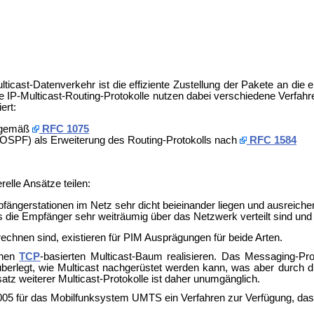
ticast-Datenverkehr ist die effiziente Zustellung der Pakete an die 
 IP-Multicast-Routing-Protokolle nutzen dabei verschiedene Verfahr
ert:
) gemäß
RFC 1075
MOSPF) als Erweiterung des Routing-Protokolls nach
RFC 1584
relle Ansätze teilen:
Empfängerstationen im Netz sehr dicht beieinander liegen und ausreic
ss die Empfänger sehr weiträumig über das Netzwerk verteilt sind un
en sind, existieren für PIM Ausprägungen für beide Arten.
chen
TCP
-basierten Multicast-Baum realisieren. Das
Messaging-
Pro
erlegt, wie Multicast nachgerüstet werden kann, was aber durch die 
atz weiterer Multicast-Protokolle ist daher unumgänglich.
2005 für das Mobilfunksystem
UMTS ein Verfahren zur Verfügung, das 