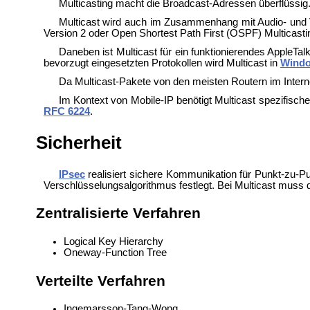
Multicasting macht die Broadcast-Adressen überflüssig
Multicast wird auch im Zusammenhang mit Audio- und 
Version 2 oder Open Shortest Path First (
OSPF) Multicastin
Daneben ist Multicast für ein funktionierendes
AppleTal
bevorzugt eingesetzten Protokollen wird Multicast in
Wind
Da Multicast-Pakete von den meisten Routern im Interne
Im Kontext von
Mobile-IP benötigt Multicast spezifisch
RFC 6224
.
Sicherheit
IPsec
realisiert sichere Kommunikation für Punkt-zu-
Verschlüsselungsalgorithmus festlegt. Bei Multicast muss
Zentralisierte Verfahren
Logical Key Hierarchy
Oneway-Function Tree
Verteilte Verfahren
Ingemarsson-Tang-Wong