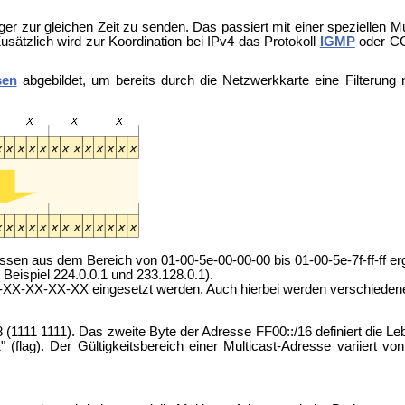
ger zur gleichen Zeit zu senden. Das passiert mit einer speziellen M
usätzlich wird zur Koordination bei IPv4 das Protokoll
IGMP
oder
CG
sen
abgebildet, um bereits durch die Netzwerkkarte eine Filterung
sen aus dem Bereich von 01-00-5e-00-00-00 bis 01-00-5e-7f-ff-ff e
eispiel 224.0.0.1 und 233.128.0.1).
3-XX-XX-XX-XX eingesetzt werden. Auch hierbei werden verschiedene
8 (1111 1111). Das zweite Byte der Adresse FF00::/16 definiert die L
flag). Der Gültigkeitsbereich einer Multicast-Adresse variiert vo