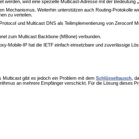
et werden, wird eine spezielle Multicast-Adresse mit der Bedeutung
n Mechanismus. Weiterhin unterstützen auch Routing-Protokolle wie
en zu verteilen.
 Protocol und
Multicast DNS als Teilimplementierung von
Zeroconf Mu
unnel zum
Multicast Backbone (MBone) verbunden.
oxy-Mobile-IP hat die IETF einfach einsetzbare und zuverlässige Lös
es Multicast gibt es jedoch ein Problem mit dem
Schlüsseltausch
, d
orithmus an mehrere Empfänger verschickt. Für die Lösung dieses Pr