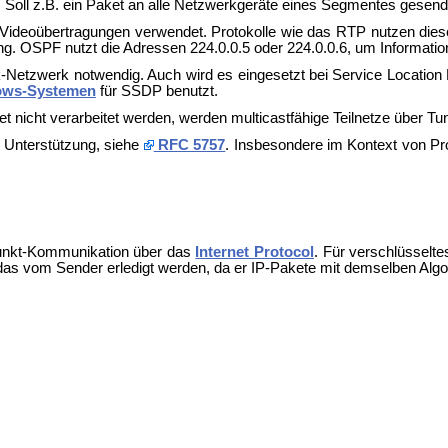
. Soll z.B. ein Paket an alle Netzwerkgeräte eines Segmentes gesend
Videoübertragungen verwendet. Protokolle wie das
RTP nutzen diese
g. OSPF nutzt die Adressen 224.0.0.5 oder 224.0.0.6, um Information
k-Netzwerk notwendig. Auch wird es eingesetzt bei
Service Location
ows-Systemen
für
SSDP benutzt.
t nicht verarbeitet werden, werden multicastfähige Teilnetze über T
e Unterstützung, siehe
RFC 5757
. Insbesondere im Kontext von
Pr
Punkt-Kommunikation über das
Internet Protocol
. Für verschlüsselt
 das vom Sender erledigt werden, da er IP-Pakete mit demselben Alg