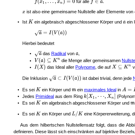
für alle
.
ist also eine gemeinsame Nullstelle aller Elemente von
Ist
ein algebraisch abgeschlossener Körper und
ein 
Hierbei bedeutet
das
Radikal
von
,
die Menge aller gemeinsamen
Nullste
das Ideal aller
Polynome
, die auf
v
Die Inklusion
ist dabei trivial, denn jede
N
Es sei
ein Körper und
ein
maximales Ideal
in
Jedes
Primideal
aus dem Ring
(Polynom
Es sei
ein algebraisch abgeschlossener Körper und
Es sei
ein Körper und
eine Körpererweiterung, d
Aus dem hilbertschen Nullstellensatz folgt, dass die Ab
definieren. Diese lässt sich einschränken auf bijektive Bezi