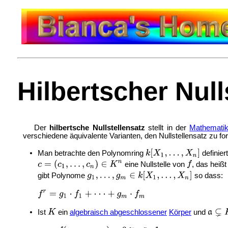
Hilbertscher Null
Der
hilbertsche Nullstellensatz
stellt in der
Mathemati
verschiedene äquivalente Varianten, den Nullstellensatz zu fo
Man betrachte den Polynomring
definier
eine Nullstelle von
, das heiß
gibt Polynome
so dass:
Ist
ein
algebraisch abgeschlossener
Körper
und