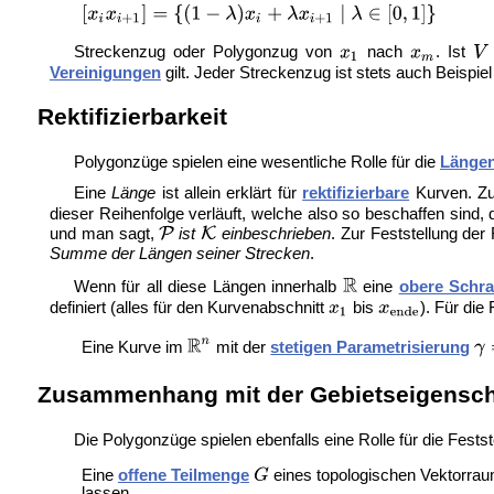
Streckenzug oder Polygonzug von
nach
. Ist
Vereinigungen
gilt. Jeder Streckenzug ist stets auch Beispie
Rektifizierbarkeit
Polygonzüge spielen eine wesentliche Rolle für die
Länge
Eine
Länge
ist allein erklärt für
rektifizierbare
Kurven. Zu
dieser Reihenfolge verläuft, welche also so beschaffen sind
und man sagt,
ist
einbeschrieben
. Zur Feststellung der 
Summe der Längen seiner Strecken
.
Wenn für all diese Längen innerhalb
eine
obere Schr
definiert (alles für den Kurvenabschnitt
bis
). Für die
Eine Kurve im
mit der
stetigen Parametrisierung
Zusammenhang mit der Gebietseigensch
Die Polygonzüge spielen ebenfalls eine Rolle für die Fest
Eine
offene Teilmenge
eines topologischen Vektorra
lassen.