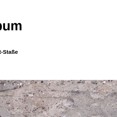
bum
t-Staße