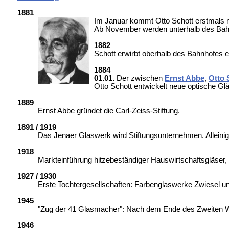
1881
Im Januar kommt Otto Schott erstmals n
Ab November werden unterhalb des Bahnh
1882
Schott erwirbt oberhalb des Bahnhofes 
1884
01.01.
Der zwischen
Ernst Abbe
,
Otto 
Otto Schott entwickelt neue optische Glä
1889
Ernst Abbe gründet die Carl-Zeiss-Stiftung.
1891 / 1919
Das Jenaer Glaswerk wird Stiftungsunternehmen. Alleinige
1918
Markteinführung hitzebeständiger Hauswirtschaftsgläs
1927 / 1930
Erste Tochtergesellschaften: Farbenglaswerke Zwiesel u
1945
"Zug der 41 Glasmacher": Nach dem Ende des Zweiten We
1946