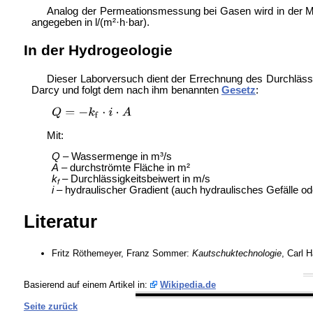
Analog der Permeationsmessung bei Gasen wird in der 
angegeben in l/(m²·h·bar).
In der Hydrogeologie
Dieser Laborversuch dient der Errechnung des
Durchläss
Darcy und folgt dem nach ihm benannten
Gesetz
:
Mit:
Q
– Wassermenge in m³/s
A
– durchströmte Fläche in m²
k
– Durchlässigkeitsbeiwert in m/s
f
i
– hydraulischer Gradient (auch hydraulisches Gefälle ode
Literatur
Fritz Röthemeyer, Franz Sommer:
Kautschuktechnologie
, Carl 
Basierend auf einem Artikel in:
Wikipedia.de
Seite zurück