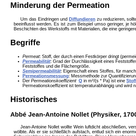
Minderung der Permeation
Um das Eindringen und
Diffundieren
zu reduzieren, sollt
beeinflusst werden. Es ist zum Beispiel umso geringer, je h
Beschichten des Werkstoffs mit Materialien, die eine geringer
Begriffe
Permeat
: Stoff, der durch einen Festkörper dringt (permei
Permeabilität
: Grad der Durchlässigkeit eines Feststoff
Feststoffes und die Flächengröße.
Semipermeabilität
: Eigenschaft eines Stoffes, für manc
Permeationsmessung
: Messmethode zur Quantifizierung
Der
Permeationskoeffizient
Q
in m²/(s * Pa) ist eine
Stof
Permeationskoeffizient ist temperaturabhängig und wird n
Historisches
Abbé Jean-Antoine Nollet (Physiker, 170
Jean-Antoine Nollet wollte Wein luftdicht abschließen, v
wölbte. Als er sie schließlich aufstach, entlud sich ein en