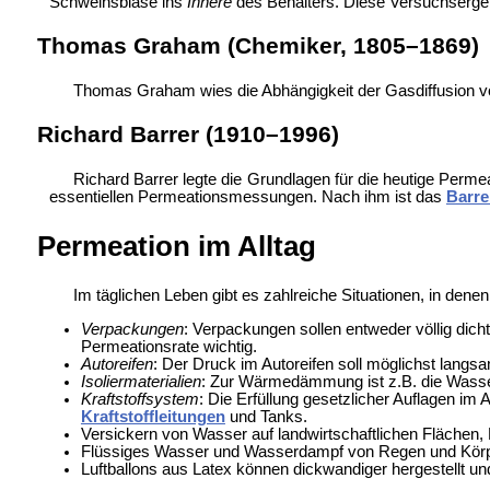
Schweinsblase ins
Innere
des Behälters. Diese Versuchsergeb
Thomas Graham (Chemiker, 1805–1869)
Thomas Graham wies die Abhängigkeit der
Gasdiffusion 
Richard Barrer (1910–1996)
Richard Barrer legte die Grundlagen für die heutige Perm
essentiellen Permeationsmessungen. Nach ihm ist das
Barre
Permeation im Alltag
Im täglichen Leben gibt es zahlreiche Situationen, in denen
Verpackungen
: Verpackungen sollen entweder völlig dicht
Permeationsrate wichtig.
Autoreifen
: Der Druck im Autoreifen soll möglichst lang
Isoliermaterialien
: Zur Wärmedämmung ist z.B. die
Wasse
Kraftstoffsystem
: Die Erfüllung gesetzlicher Auflagen im 
Kraftstoffleitungen
und
Tanks.
Versickern von Wasser auf landwirtschaftlichen Flächen,
Flüssiges Wasser und Wasserdampf von Regen und Körpe
Luftballons aus Latex können dickwandiger hergestellt und