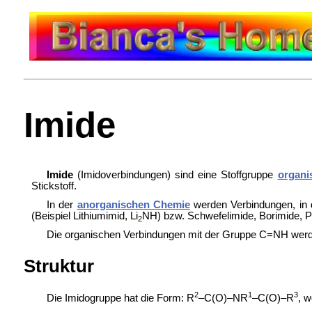
Imide
Imide
(Imidoverbindungen) sind eine Stoffgruppe
organi
Stickstoff.
In der
anorganischen Chemie
werden Verbindungen, in 
(Beispiel
Lithiumimid, Li
NH) bzw.
Schwefelimide, Borimide, 
2
Die organischen Verbindungen mit der Gruppe C=NH wer
Struktur
2
1
3
Die Imidogruppe hat die Form: R
–C(O)–NR
–C(O)–R
, w