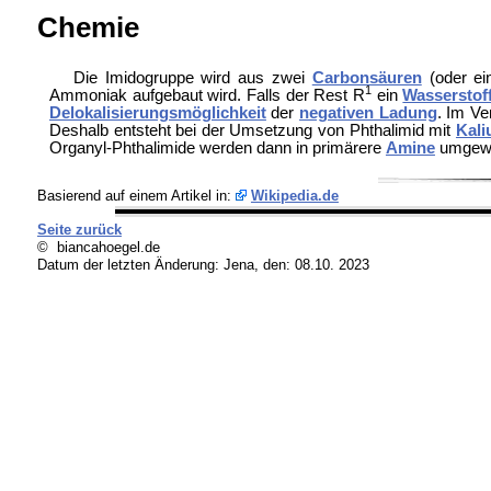
Chemie
Die Imidogruppe wird aus zwei
Carbonsäuren
(oder ei
1
Ammoniak aufgebaut wird. Falls der Rest R
ein
Wasserstof
Delokalisierungsmöglichkeit
der
negativen Ladung
. Im Ve
Deshalb entsteht bei der Umsetzung von Phthalimid mit
Kali
Organyl-Phthalimide werden dann in primärere
Amine
umgewan
Basierend auf einem Artikel in:
Wikipedia.de
Seite zurück
© biancahoegel.de
Datum der letzten Änderung:
Jena, den: 08.10. 2023