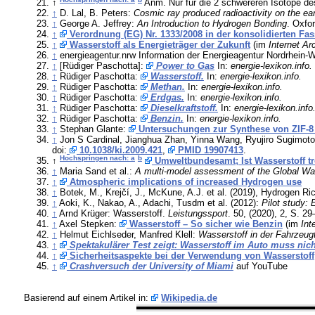
↑
Anm. Nur für die 2 schwereren Isotope d
↑
D. Lal, B. Peters:
Cosmic ray produced radioactivity on the ear
↑
George A. Jeffrey:
An Introduction to Hydrogen Bonding
. Oxfo
↑
Verordnung (EG) Nr. 1333/2008 in der konsolidierten Fa
↑
Wasserstoff als Energieträger der Zukunft
(im
Internet Ar
↑
energieagentur.nrw Information der Energieagentur Nordrhein-We
↑
[Rüdiger Paschotta]:
Power to Gas
In:
energie-lexikon.info.
↑
Rüdiger Paschotta:
Wasserstoff.
In:
energie-lexikon.info.
↑
Rüdiger Paschotta:
Methan.
In:
energie-lexikon.info.
↑
Rüdiger Paschotta:
Erdgas.
In:
energie-lexikon.info.
↑
Rüdiger Paschotta:
Dieselkraftstoff.
In:
energie-lexikon.info
↑
Rüdiger Paschotta:
Benzin.
In:
energie-lexikon.info.
↑
Stephan Glante:
Untersuchungen zur Synthese von ZIF-8
↑
Jon S Cardinal, Jianghua Zhan, Yinna Wang, Ryujiro Sugimoto,
doi:
10.1038/ki.2009.421
,
PMID 19907413
.
Hochspringen nach: a
b
↑
Umweltbundesamt; Ist Wasserstoff tr
↑
Maria Sand et al.:
A multi-model assessment of the Global Wa
↑
Atmospheric implications of increased Hydrogen use
↑
Botek, M., Krejčí, J., McKune, A.J. et al. (2019), Hydrogen R
↑
Aoki, K., Nakao, A., Adachi, Tusdm et al. (2012):
Pilot study: 
↑
Arnd Krüger: Wasserstoff.
Leistungssport
. 50, (2020), 2, S. 29
↑
Axel Stepken:
Wasserstoff – So sicher wie Benzin
(im
Int
↑
Helmut Eichlseder, Manfred Klell:
Wasserstoff in der Fahrzeug
↑
Spektakulärer Test zeigt: Wasserstoff im Auto muss nicht
↑
Sicherheitsaspekte bei der Verwendung von Wasserstoff
↑
Crashversuch der University of Miami
auf YouTube
Basierend auf einem Artikel in:
Wikipedia.de