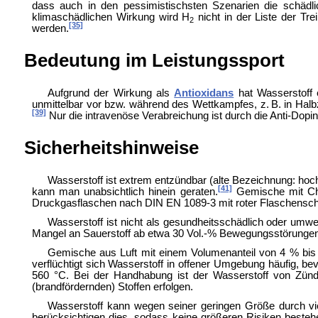
dass auch in den pessimistischsten Szenarien die schädli
klimaschädlichen Wirkung wird H
nicht in der Liste der T
2
[35]
werden.
Bedeutung im Leistungssport
Aufgrund der Wirkung als
Antioxidans
hat Wasserstoff 
unmittelbar vor bzw. während des Wettkampfes, z. B. in Halb
[39]
Nur die intravenöse Verabreichung ist durch die Anti-
Dopin
Sicherheitshinweise
Wasserstoff ist extrem entzündbar (alte Bezeichnung: hoc
[41]
kann man unabsichtlich hinein geraten.
Gemische mit Chl
Druck
gasflaschen nach DIN EN 1089-3 mit roter Flaschensch
Wasserstoff ist nicht als gesundheitsschädlich oder umwe
Mangel an Sauerstoff ab etwa 30 Vol.-% Bewegungsstörunge
Gemische aus Luft mit einem Volumenanteil von 4 % bis 
verflüchtigt sich Wasserstoff in offener Umgebung häufig, 
560 °C. Bei der Handhabung ist der Wasserstoff von Zündqu
(brandfördernden) Stoffen erfolgen.
Wasserstoff kann wegen seiner geringen Größe durch viel
berücksichtigen dies, sodass keine größeren Risiken besteh