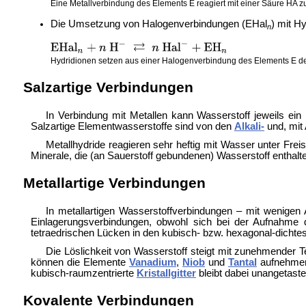
Eine Metallverbindung des Elements E reagiert mit einer Säure HA 
Die Umsetzung von Halogenverbindungen (EHal
) mit H
n
Hydridionen setzen aus einer Halogenverbindung des Elements E de
Salzartige Verbindungen
In Verbindung mit Metallen kann Wasserstoff jeweils ei
Salzartige Elementwasserstoffe sind von den
Alkali-
und, mi
Metallhydride reagieren sehr heftig mit Wasser unter Fr
Minerale, die (an Sauerstoff gebundenen) Wasserstoff enthalt
Metallartige Verbindungen
In metallartigen Wasserstoffverbindungen – mit wenigen 
Einlagerungsverbindungen, obwohl sich bei der Aufnahme de
tetraedrischen Lücken in den kubisch- bzw. hexagonal-dichte
Die Löslichkeit von Wasserstoff steigt mit zunehmender 
können die Elemente
Vanadium
,
Niob
und
Tantal
aufnehmen
kubisch-raumzentrierte
Kristallgitter
bleibt dabei unangetaste
Kovalente Verbindungen