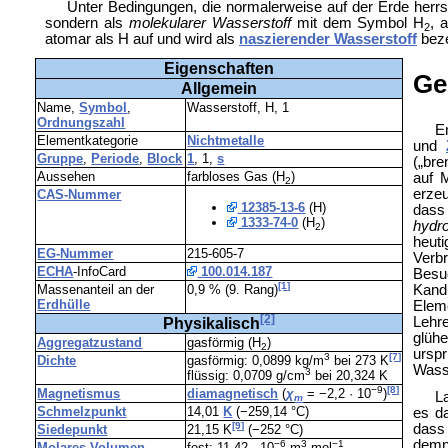
Unter Bedingungen, die normalerweise auf der Erde herr
sondern als
molekularer Wasserstoff
mit dem Symbol H
, 
2
atomar als H auf und wird als
naszierender Wasserstoff
beze
Eigenschaften
Ge
Allgemein
Name,
Symbol
,
Wasserstoff, H, 1
Ordnungszahl
E
Elementkategorie
Nichtmetalle
und
Gruppe
,
Periode
,
Block
1
,
1,
s
(„bre
Aussehen
farbloses Gas (H
)
auf M
2
erze
CAS-Nummer
12385-13-6
(H)
dass
1333-74-0
(H
)
hydr
2
heut
EG-Nummer
215-605-7
Verbr
ECHA
-InfoCard
100.014.187
Besu
[1]
Kand
Massenanteil an der
0,9 % (9. Rang)
Erdhülle
Elem
[2]
Lehre
Physikalisch
glüh
Aggregatzustand
gasförmig (H
)
2
ursp
3
[7]
Dichte
gasförmig: 0,0899 kg/m
bei 273 K
Wasse
3
flüssig: 0,0709 g/cm
bei 20,324 K
−9
[8]
Magnetismus
diamagnetisch
(
χ
= −2,2 · 10
)
L
m
Schmelzpunkt
14,01
K
(−259,14 °C)
es d
[9]
dass
Siedepunkt
21,15 K
(−252 °C)
demna
−6
3
−1
Molares Volumen
fest: 11,42 · 10
m
·mol