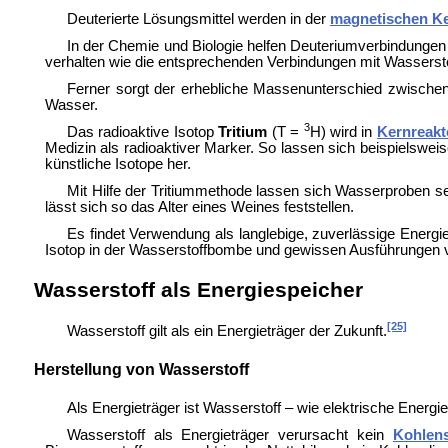
Deuterierte Lösungsmittel werden in der
magnetischen K
In der Chemie und Biologie helfen Deuteriumverbindunge
verhalten wie die entsprechenden Verbindungen mit Wasserstof
Ferner sorgt der erhebliche Massenunterschied zwischen
Wasser.
3
Das radioaktive Isotop
Tritium
(T =
H) wird in
Kernreakt
Medizin als radioaktiver Marker. So lassen sich beispielswei
künstliche Isotope her.
Mit Hilfe der
Tritiummethode lassen sich Wasserproben seh
lässt sich so das Alter eines
Weines feststellen.
Es findet Verwendung als langlebige, zuverlässige Energie
Isotop in der
Wasserstoffbombe und gewissen Ausführungen
Wasserstoff als Energiespeicher
[25]
Wasserstoff gilt als ein Energieträger der Zukunft.
Herstellung von Wasserstoff
Als
Energieträger ist Wasserstoff – wie elektrische Energi
Wasserstoff als Energieträger verursacht kein
Kohlens