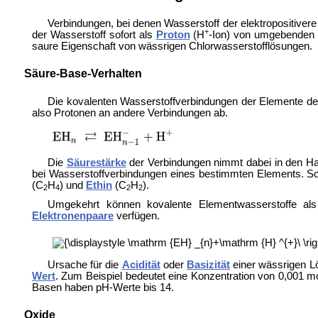
Verbindungen, bei denen Wasserstoff der elektropositivere
+
der Wasserstoff sofort als
Proton
(H
-Ion) von umgebenden 
saure Eigenschaft von wässrigen Chlorwasserstofflösungen.
Säure-Base-Verhalten
Die kovalenten Wasserstoffverbindungen der Elemente der
also Protonen an andere Verbindungen ab.
Die
Säurestärke
der Verbindungen nimmt dabei in den Hau
bei Wasserstoffverbindungen eines bestimmten Elements. So
(C
H
) und
Ethin
(C
H
).
2
4
2
2
Umgekehrt können kovalente Elementwasserstoffe al
Elektronenpaare
verfügen.
Ursache für die
Acidität
oder
Basizität
einer wässrigen Lö
Wert
. Zum Beispiel bedeutet eine Konzentration von 0,001 m
Basen haben pH-Werte bis 14.
Oxide