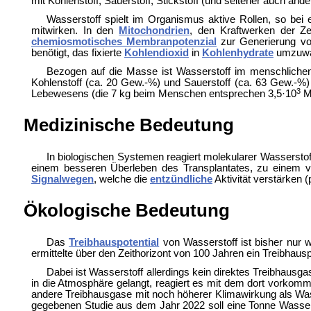
mit Kohlenstoff, Sauerstoff, Stickstoff (und seltener auch an
Wasserstoff spielt im Organismus aktive Rollen, so bei 
mitwirken. In den
Mitochondrien
, den Kraftwerken der Ze
chemiosmotisches Membranpotenzial
zur Generierung vo
benötigt, das fixierte
Kohlendioxid
in
Kohlenhydrate
umzuwa
Bezogen auf die Masse ist Wasserstoff im
menschlichen
Kohlenstoff (ca. 20 Gew.-%) und Sauerstoff (ca. 63 Gew.-%)
3
Lebewesens (die 7 kg beim Menschen entsprechen 3,5·10
Mo
Medizinische Bedeutung
In biologischen Systemen reagiert molekularer Wasserstof
einem besseren Überleben des Transplantates, zu einem ve
Signalwegen
, welche die
entzündliche
Aktivität verstärken 
Ökologische Bedeutung
Das
Treibhauspotential
von Wasserstoff ist bisher nur
ermittelte über den Zeithorizont von 100 Jahren ein Treibhauspo
Dabei ist Wasserstoff allerdings kein direktes Treibhausg
in die Atmosphäre gelangt, reagiert es mit dem dort vorkom
andere Treibhausgase mit noch höherer Klimawirkung als Wass
gegebenen Studie aus dem Jahr 2022 soll eine Tonne Wasser