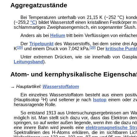
Aggregatzustände
Bei Temperaturen unterhalb von 21,15 K (−252 °C) konden
(−259,2
°C
) bildet Wasserstoff einen kristallinen Festkörper m
schlammartiges Zweiphasengemisch, ein sogenannter
Slush.
Anders als bei
Helium
tritt beim Verflüssigen von einfach
Der
Tripelpunkt
des Wasserstoffs, bei dem seine drei Agg
[20]
[20]
K
und einem Druck von 7,042 kPa.
Der
kritische Punk
Unter extremen Drücken, wie sie innerhalb von
Gaspla
Leitungsband
).
Atom- und kernphysikalische Eigenscha
→
Hauptartikel:
Wasserstoffatom
Ein einzelnes Wasserstoffatom besteht aus einem posit
1
(Hauptisotop
H) und seltener je nach
Isotop
einem oder zw
herausragende Rolle.
So entstand 1913 aus Untersuchungsergebnissen am Wa
möglich ist. Man stellt sich dazu vor, dass das Elektron 
springen, so auf weiter außen liegende, wenn ihm die dazu nöt
eine innere Bahn wird jeweils eine
elektromagnetische Str
Spektrallinien des H-Atoms erklären, die im sichtbaren 