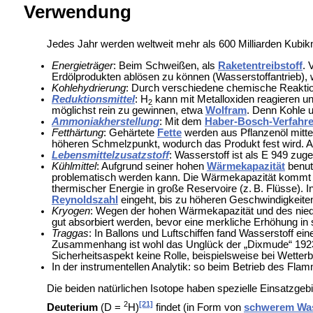
Verwendung
Jedes Jahr werden weltweit mehr als 600 Milliarden Kubikm
Energieträger
: Beim Schweißen, als
Raketentreibstoff
. 
Erdölprodukten ablösen zu können (
Wasserstoffantrieb),
Kohlehydrierung
: Durch verschiedene chemische Reaktio
Reduktionsmittel
: H
kann mit Metalloxiden reagieren un
2
möglichst rein zu gewinnen, etwa
Wolfram
. Denn Kohle u
Ammoniakherstellung
: Mit dem
Haber-Bosch-Verfahr
Fetthärtung
: Gehärtete
Fette
werden aus Pflanzenöl mitt
höheren Schmelzpunkt, wodurch das Produkt fest wird. A
Lebensmittelzusatzstoff
: Wasserstoff ist als E 949 zug
Kühlmittel
: Aufgrund seiner hohen
Wärmekapazität
benut
problematisch werden kann. Die Wärmekapazität kommt do
thermischer Energie in große Reservoire (z. B. Flüsse). I
Reynoldszahl
eingeht, bis zu höheren Geschwindigkeit
Kryogen
: Wegen der hohen Wärmekapazität und des niedr
gut absorbiert werden, bevor eine merkliche Erhöhung in 
Traggas
: In
Ballons und
Luftschiffen fand Wasserstoff ei
Zusammenhang ist wohl das Unglück der
„Dixmude“ 1923
Sicherheitsaspekt keine Rolle, beispielsweise bei
Wetterb
In der instrumentellen Analytik: so beim Betrieb des
Flamm
Die beiden natürlichen Isotope haben spezielle Einsatzgebi
2
[21]
Deuterium
(D =
H)
findet (in Form von
schwerem Wa