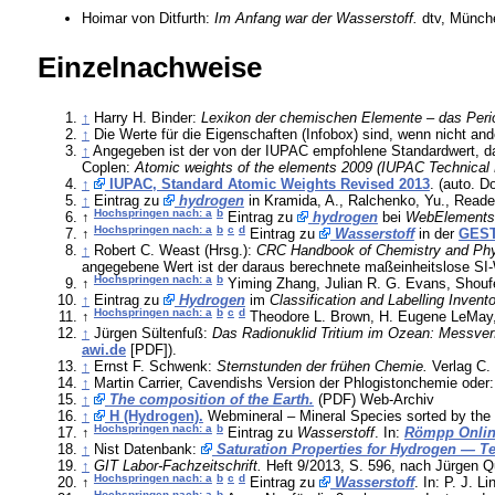
Hoimar von Ditfurth:
Im Anfang war der Wasserstoff.
dtv, Münch
Einzelnachweise
↑
Harry H. Binder:
Lexikon der chemischen Elemente – das Peri
↑
Die Werte für die Eigenschaften (Infobox) sind, wenn nicht a
↑
Angegeben ist der von der IUPAC empfohlene Standardwert, da
Coplen:
Atomic weights of the elements 2009 (IUPAC Technical 
↑
IUPAC, Standard Atomic Weights Revised 2013
. (auto. D
↑
Eintrag zu
hydrogen
in Kramida, A., Ralchenko, Yu., Read
Hochspringen nach: a
b
↑
Eintrag zu
hydrogen
bei
WebElement
Hochspringen nach: a
b
c
d
↑
Eintrag zu
Wasserstoff
in der
GEST
↑
Robert C. Weast (Hrsg.):
CRC Handbook of Chemistry and Ph
angegebene Wert ist der daraus berechnete maßeinheitslose SI-
Hochspringen nach: a
b
↑
Yiming Zhang, Julian R. G. Evans, Shou
↑
Eintrag zu
Hydrogen
im
Classification and Labelling Invent
Hochspringen nach: a
b
c
d
↑
Theodore L. Brown, H. Eugene LeMay,
↑
Jürgen Sültenfuß:
Das Radionuklid Tritium im Ozean: Messverf
awi.de
[PDF]).
↑
Ernst F. Schwenk:
Sternstunden der frühen Chemie.
Verlag C.
↑
Martin Carrier, Cavendishs Version der Phlogistonchemie oder:
↑
The composition of the Earth.
(PDF) Web-Archiv
↑
H (Hydrogen).
Webmineral – Mineral Species sorted by the 
Hochspringen nach: a
b
↑
Eintrag zu
Wasserstoff
. In:
Römpp Onli
↑
Nist Datenbank:
Saturation Properties for Hydrogen — T
↑
GIT Labor-Fachzeitschrift.
Heft 9/2013, S. 596, nach Jürgen 
Hochspringen nach: a
b
c
d
↑
Eintrag zu
Wasserstoff
. In: P. J. L
Hochspringen nach: a
b