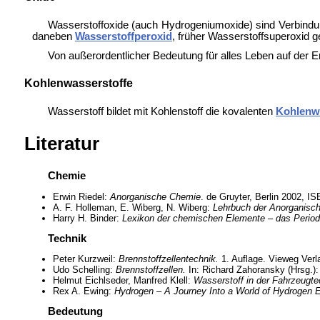
Wasserstoffoxide (auch Hydrogeniumoxide) sind Verbindung
daneben
Wasserstoffperoxid
, früher Wasserstoffsuperoxid g
Von außerordentlicher Bedeutung für alles Leben auf der 
Kohlenwasserstoffe
Wasserstoff bildet mit Kohlenstoff die kovalenten
Kohlenw
Literatur
Chemie
Erwin Riedel:
Anorganische Chemie
. de Gruyter, Berlin 2002, I
A. F. Holleman, E. Wiberg, N. Wiberg:
Lehrbuch der Anorganisc
Harry H. Binder:
Lexikon der chemischen Elemente – das Period
Technik
Peter Kurzweil:
Brennstoffzellentechnik.
1. Auflage. Vieweg Ver
Udo Schelling:
Brennstoffzellen.
In: Richard Zahoransky (Hrsg.)
Helmut Eichlseder, Manfred Klell:
Wasserstoff in der Fahrzeugte
Rex A. Ewing:
Hydrogen – A Journey Into a World of Hydrogen E
Bedeutung