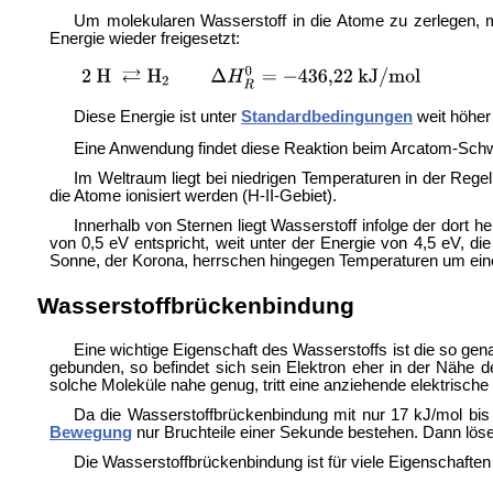
Um molekularen Wasserstoff in die Atome zu zerlegen,
Energie wieder freigesetzt:
Diese Energie ist unter
Standardbedingungen
weit höher
Eine Anwendung findet diese Reaktion beim
Arcatom-Schw
Im Weltraum liegt bei niedrigen Temperaturen in der Rege
die Atome ionisiert werden (
H-II-Gebiet).
Innerhalb von Sternen liegt Wasserstoff infolge der dort
von 0,5 eV entspricht, weit unter der Energie von 4,5 eV, di
Sonne, der
Korona, herrschen hingegen Temperaturen um eine 
Wasserstoffbrückenbindung
Eine wichtige Eigenschaft des Wasserstoffs ist die so ge
gebunden, so befindet sich sein Elektron eher in der Nähe d
solche Moleküle nahe genug, tritt eine anziehende elektrisch
Da die Wasserstoffbrückenbindung mit nur 17 kJ/mol bis
Bewegung
nur Bruchteile einer Sekunde bestehen. Dann löse
Die Wasserstoffbrückenbindung ist für viele Eigenschafte