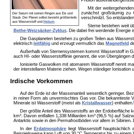
Mit der weitergehende
zunächst großräumig zu
Der Saturn mit seinen Ringen aus Eis und
verschmilzt. So entstanden
Staub. Der Planet selbst besteht größtenteils
aus Wasserstoff und
Helium
.
Sterne bestehen weit ü
Bethe-Weizsäcker-Zyklus
. Die dabei frei werdende Energie
Die Gasplaneten bestehen zu großen Teilen aus Wassersto
elektrisch
leitfähig
und erzeugt vermutlich das
Magnetfeld
de
Außerhalb von Sternensystemen kommt Wasserstoff in Ga
auch HI- oder Wasserstofflinie genannt, die von Übergängen d
Ionisierte Gaswolken mit atomarem Wasserstoff nennt 
der interstellaren Materie ziehen. Wegen ständiger Ionisatio
Irdische Vorkommen
Auf der Erde ist der Massenanteil wesentlich geringer. Be
in
reiner Form als unvermischtes Gas vor. Die bekannteste 
Minerale ist Wasserstoff (meist als
Kristallwasser
) enthalten.
Der größte Anteil des Wasserstoffs an der Erdoberfläche 
km³. Davon entfallen 1,338 Milliarden km³ (96,5 %) auf Salz
Antarktis sowie in den
Permafrostböden vor allem in
Sibirien.
In der
Erdatmosphäre
liegt Wasserstoff hauptsächlich 
Beispielsweise kann Luft von 30 °C Temperatur bis zu eine