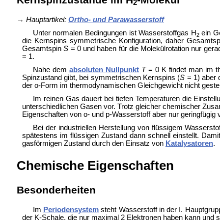
2
→
Hauptartikel:
Ortho- und Parawasserstoff
Unter normalen Bedingungen ist Wasserstoffgas H
ein Ge
2
die Kernspins symmetrische Konfiguration, daher Gesamts
Gesamtspin
S
= 0 und haben für die Molekülrotation nur ge
= 1.
Nahe dem
absoluten Nullpunkt
T
= 0 K findet man im t
Spinzustand gibt, bei symmetrischen Kernspins (
S
= 1) aber 
der o-Form im thermodynamischen Gleichgewicht nicht gestei
Im reinen Gas dauert bei tiefen Temperaturen die Einste
unterschiedlichen Gasen vor. Trotz gleicher chemischer Z
Eigenschaften von o- und p-Wasserstoff aber nur geringfügig
Bei der industriellen Herstellung von flüssigem Wassersto
spätestens im flüssigen Zustand dann schnell einstellt. Dam
gasförmigen Zustand durch den Einsatz von
Katalysatoren
.
Chemische Eigenschaften
Besonderheiten
Im
Periodensystem
steht Wasserstoff in der I. Hauptgrup
der K-Schale, die nur maximal 2 Elektronen haben kann und 