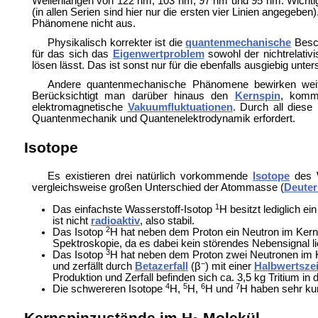
Wellenlängen von 122 nm, 103 nm, 97 nm und 95 nm. Wichti
(in allen Serien sind hier nur die ersten vier Linien angege
Phänomene nicht aus.
Physikalisch korrekter ist die
quantenmechanische
Besch
für das sich das
Eigenwertproblem
sowohl der nichtrelativ
lösen lässt. Das ist sonst nur für die ebenfalls ausgiebig unte
Andere quantenmechanische Phänomene bewirken weit
Berücksichtigt man darüber hinaus den
Kernspin
, kom
elektromagnetische
Vakuumfluktuationen
. Durch all dies
Quantenmechanik und Quantenelektrodynamik erfordert.
Isotope
Es existieren drei natürlich vorkommende
Isotope
des W
vergleichsweise großen Unterschied der Atommasse (
Deute
1
Das einfachste Wasserstoff-Isotop
H besitzt lediglich e
ist nicht
radioaktiv
, also stabil.
2
Das Isotop
H hat neben dem Proton ein Neutron im Kern
Spektroskopie, da es dabei kein störendes Nebensignal lie
3
Das Isotop
H hat neben dem Proton zwei Neutronen im 
−
und zerfällt durch
Betazerfall
(β
) mit einer
Halbwertszei
Produktion und Zerfall befinden sich ca. 3,5 kg Tritium in 
4
5
6
7
Die schwereren Isotope
H,
H,
H und
H haben sehr ku
Kernspinzustände im H
-Molekül