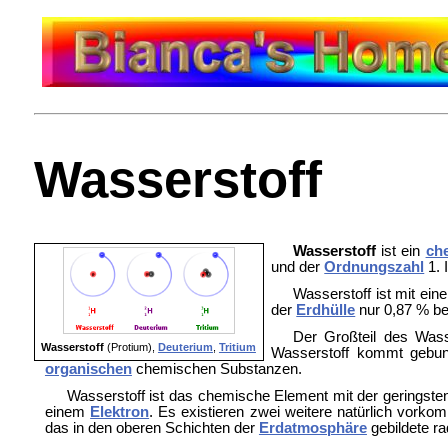
Wasserstoff
Wasserstoff
ist ein
ch
und der
Ordnungszahl
1.
Wasserstoff ist mit ei
der
Erdhülle
nur 0,87 % be
Der Großteil des Wass
Wasserstoff
(Protium),
Deuterium
,
Tritium
Wasserstoff kommt gebu
organischen
chemischen Substanzen.
Wasserstoff ist das chemische Element mit der geringst
einem
Elektron
. Es existieren zwei weitere natürlich vor
das in den oberen Schichten der
Erdatmosphäre
gebildete ra