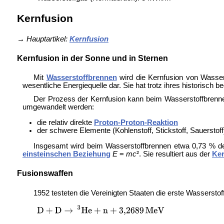
Kernfusion
→
Hauptartikel:
Kernfusion
Kernfusion in der Sonne und in Sternen
Mit
Wasserstoffbrennen
wird die Kernfusion von Wasse
wesentliche Energiequelle dar. Sie hat trotz ihres historisch
Der Prozess der Kernfusion kann beim Wasserstoffbrennen
umgewandelt werden:
die relativ direkte
Proton-Proton-Reaktion
der schwere Elemente (Kohlenstoff, Stickstoff, Sauerstof
Insgesamt wird beim Wasserstoffbrennen etwa 0,73 % 
einsteinschen Beziehung
E
=
mc
². Sie resultiert aus der
Ker
Fusionswaffen
1952 testeten die Vereinigten Staaten die erste
Wasserstof