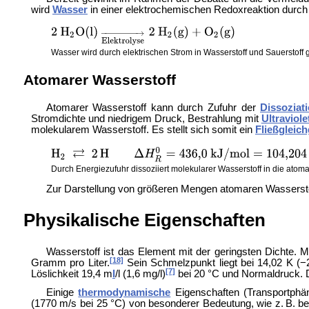
wird
Wasser
in einer elektrochemischen Redoxreaktion durch 
Wasser wird durch elektrischen Strom in Wasserstoff und Sauerstoff 
Atomarer Wasserstoff
Atomarer Wasserstoff kann durch Zufuhr der
Dissoziat
Stromdichte und niedrigem Druck, Bestrahlung mit
Ultraviolet
molekularem Wasserstoff. Es stellt sich somit ein
Fließgleic
Durch Energiezufuhr dissoziiert molekularer Wasserstoff in die atom
Zur Darstellung von größeren Mengen atomaren Wassersto
Physikalische Eigenschaften
Wasserstoff ist das Element mit der geringsten Dichte. M
[18]
Gramm pro Liter.
Sein Schmelzpunkt liegt bei 14,02 K (−
[7]
Löslichkeit 19,4 m
l
/l (1,6 mg/l)
bei 20 °C und Normaldruck. D
Einige
thermodynamische
Eigenschaften (Transportphä
(1770 m/s bei 25 °C) von besonderer Bedeutung, wie z. B. b