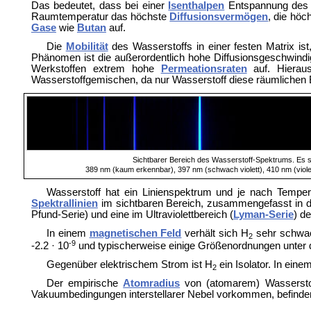
Das bedeutet, dass bei einer
Isenthalpen
Entspannung des D
Raumtemperatur das höchste
Diffusionsvermögen
, die höc
Gase
wie
Butan
auf.
Die
Mobilität
des Wasserstoffs in einer festen Matrix ist
Phänomen ist die außerordentlich hohe Diffusionsgeschwindig
Werkstoffen extrem hohe
Permeationsraten
auf. Hieraus
Wasserstoffgemischen, da nur Wasserstoff diese räumlichen
Sichtbarer Bereich des Wasserstoff-Spektrums. Es s
389 nm (kaum erkennbar), 397 nm (schwach violett), 410 nm (violet
Wasserstoff hat ein Linienspektrum und je nach Temper
Spektrallinien
im sichtbaren Bereich, zusammengefasst in 
Pfund-Serie) und eine im Ultraviolettbereich (
Lyman-Serie
) d
In einem
magnetischen Feld
verhält sich H
sehr schw
2
-9
-2.2 · 10
und typischerweise einige Größenordnungen unter 
Gegenüber elektrischem Strom ist H
ein Isolator. In eine
2
Der empirische
Atomradius
von (
atomarem) Wassersto
Vakuumbedingungen interstellarer Nebel vorkommen, befinden 