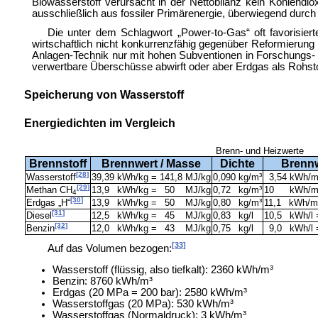
Biowasserstoff verursacht in der Nettobilanz kein Kohlend
ausschließlich aus fossiler Primärenergie, überwiegend durc
Die unter dem Schlagwort „
Power-to-Gas“ oft favorisie
wirtschaftlich nicht konkurrenzfähig gegenüber Reformierun
Anlagen-Technik nur mit hohen Subventionen in Forschungs
verwertbare Überschüsse abwirft oder aber Erdgas als Rohsto
Speicherung von Wasserstoff
Energiedichten im Vergleich
Brenn- und Heizwerte
Brennstoff
Brennwert / Masse
Dichte
Brennw
[28]
Wasserstoff
39,39 kWh/kg = 141,8 MJ/kg
0,090 kg/m³
3,54 kWh/m
[29]
Methan CH
13,9
kWh/kg =
50
MJ/kg
0,72
kg/m³
10
kWh/m³
4
[30]
Erdgas „H“
13,9
kWh/kg =
50
MJ/kg
0,80
kg/m³
11,1
kWh/m³
[31]
Diesel
12,5
kWh/kg =
45
MJ/kg
0,83
kg/l
10,5
kWh/l 
[32]
Benzin
12,0
kWh/kg =
43
MJ/kg
0,75
kg/l
9,0
kWh/l 
[33]
Auf das Volumen bezogen:
Wasserstoff (flüssig, also tiefkalt): 2360 kWh/m³
Benzin: 8760 kWh/m³
Erdgas (20 MPa = 200 bar): 2580 kWh/m³
Wasserstoffgas (20 MPa): 530 kWh/m³
Wasserstoffgas (Normaldruck): 3 kWh/m³