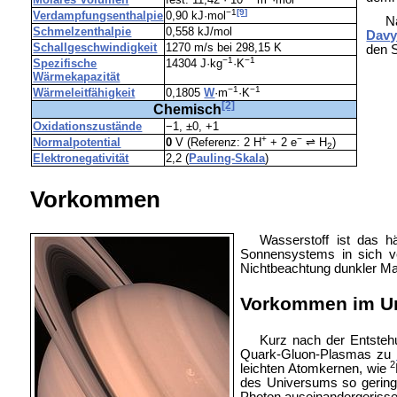
−1
[9]
Verdampfungsenthalpie
0,90 kJ·mol
N
Schmelzenthalpie
0,558 kJ/mol
Dav
Schallgeschwindigkeit
1270 m/s bei 298,15 K
den S
−1
−1
Spezifische
14304 J·kg
·K
Wärmekapazität
−1
−1
Wärmeleitfähigkeit
0,1805
W
·m
·K
[2]
Chemisch
Oxidationszustände
−1, ±0, +1
+
−
Normalpotential
0
V (Referenz: 2 H
+ 2 e
⇌ H
)
2
Elektronegativität
2,2 (
Pauling-Skala
)
Vorkommen
Wasserstoff ist das 
Sonnensystems in sich v
Nichtbeachtung
dunkler Ma
Vorkommen im U
Kurz nach der Entste
Quark-Gluon-Plasmas zu
2
leichten Atomkernen, wie
des Universums so gering
Photon auseinandergeriss