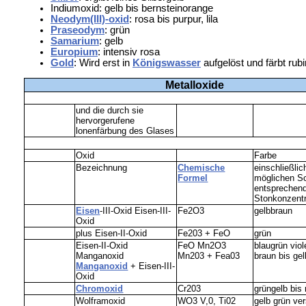
Indiumoxid: gelb bis bernsteinorange
Neodym(III)-oxid
: rosa bis purpur, lila
Praseodym
: grün
Samarium
: gelb
Europium
: intensiv rosa
Gold
: Wird erst in
Königswasser
aufgelöst und färbt rub
Metalloxide
und die durch sie
hervorgerufene
lonenfärbung des Glases
Oxid
Farbe
Bezeichnung
Chemische
einschließlich
Formel
möglichen Sc
entsprechend
Stonkonzentr
Eisen
-III-Oxid Eisen-III-
Fe2O3
gelbbraun
Oxid
plus Eisen-II-Oxid
Fe203 + FeO
grün
Eisen-II-Oxid
FeO Mn2O3
blaugrün viol
Manganoxid
Mn203 + Fea03
braun bis gel
Manganoxid
+ Eisen-III-
Oxid
Chromoxid
Cr203
grüngelb bis 
Wolframoxid
WO3 V,0, Ti02
gelb grün ver