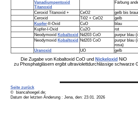
Vanadiumpentoxid
Färbung and
Titanoxid
Ceroxid Titanoxid +
CeO2
gelb bis brau
Ceroxid
Ti02 + CeO2
gelb
Kupfer
-II-Oxid
CuO
blau
Kupfer-I-Oxid
Cu2O
rot
Neodymoxid
Kobaltoxid
Nd203 CoO
purpur blau (
Neodymoxid
Kobaltoxid
Nd203 CoO
purpur blau (
rosa)
Uranoxid
UO
gelb
Die Zugabe von Kobaltoxid CoO und
Nickeloxid
NiO
zu Phosphatgläsern ergibt ultraviolettdurchlässige schwarze G
Seite zurück
© biancahoegel.de;
Datum der letzten Änderung :
Jena, den: 23.01. 2026