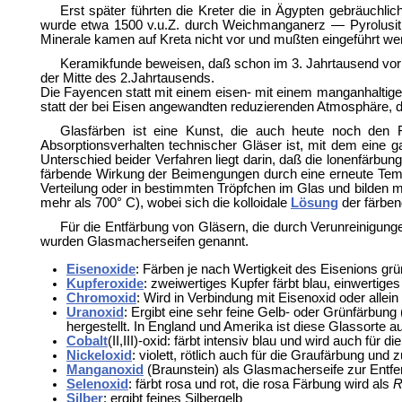
Erst später führten die Kreter die in Ägypten gebräuc
wurde etwa 1500 v.u.Z. durch Weichmanganerz — Pyrolusi
Minerale kamen auf Kreta nicht vor und mußten eingeführt we
Keramikfunde beweisen, daß schon im 3. Jahrtausend vor 
der Mitte des 2.Jahrtausends.
Die Fayencen statt mit einem eisen- mit einem manganhaltig
statt der bei Eisen angewandten reduzierenden Atmosphäre, die
Glasfärben ist eine Kunst, die auch heute noch den
Absorptionsverhalten technischer Gläser ist, mit dem eine g
Unterschied beider Verfahren liegt darin, daß die lonenfär
färbende Wirkung der Beimengungen durch eine erneute Temp
Verteilung oder in bestimmten Tröpfchen im Glas und bilden m
mehr als 700° C), wobei sich die kolloidale
Lösung
der färben
Für die Entfärbung von Gläsern, die durch Verunreinigung
wurden Glasmacherseifen genannt.
Eisenoxide
: Färben je nach Wertigkeit des Eisenions gr
Kupferoxide
: zweiwertiges Kupfer färbt blau, einwertiges
Chromoxid
: Wird in Verbindung mit Eisenoxid oder allei
Uranoxid
: Ergibt eine sehr feine Gelb- oder Grünfärbung 
hergestellt. In England und Amerika ist diese Glassorte a
Cobalt
(II,III)-oxid: färbt intensiv blau und wird auch fü
Nickeloxid
: violett, rötlich auch für die Graufärbung und 
Manganoxid
(Braunstein) als Glasmacherseife zur Entf
Selenoxid
: färbt rosa und rot, die rosa Färbung wird als
R
Silber
: ergibt feines Silbergelb