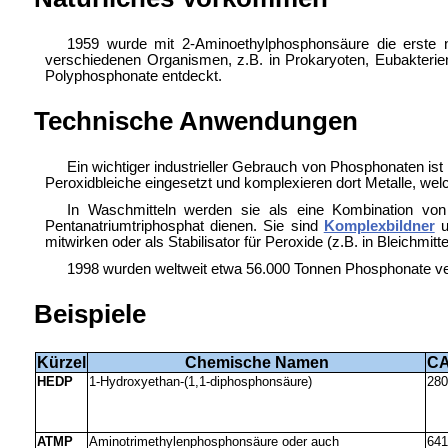
1959 wurde mit 2-Aminoethylphosphonsäure die erste na
verschiedenen Organismen, z.B. in Prokaryoten, Eubakterien,
Polyphosphonate entdeckt.
Technische Anwendungen
Ein wichtiger industrieller Gebrauch von Phosphonaten ist 
Peroxidbleiche eingesetzt und komplexieren dort Metalle, wel
In Waschmitteln werden sie als eine Kombination von 
Pentanatriumtriphosphat dienen. Sie sind
Komplexbildner
u
mitwirken oder als Stabilisator für Peroxide (z.B. in Bleichmitte
1998 wurden weltweit etwa 56.000 Tonnen Phosphonate ve
Beispiele
Kürzel
Chemische Namen
C
HEDP
1-Hydroxyethan-(1,1-diphosphonsäure)
280
ATMP
Aminotrimethylenphosphonsäure oder auch
641