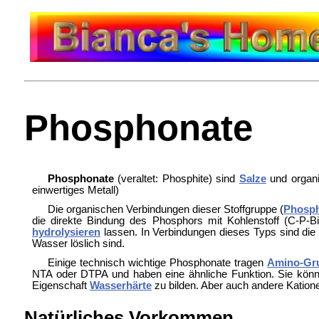
Phosphonate
Phosphonate
(veraltet: Phosphite) sind
Salze
und organ
einwertiges Metall)
Die organischen Verbindungen dieser Stoffgruppe (
Phosph
die direkte Bindung des Phosphors mit Kohlenstoff (C-P-B
hydrolysieren
lassen. In Verbindungen dieses Typs sind die 
Wasser löslich sind.
Einige technisch wichtige Phosphonate tragen
Amino-Gr
NTA oder
DTPA und haben eine ähnliche Funktion. Sie kö
Eigenschaft
Wasserhärte
zu bilden. Aber auch andere Katio
Natürliches Vorkommen