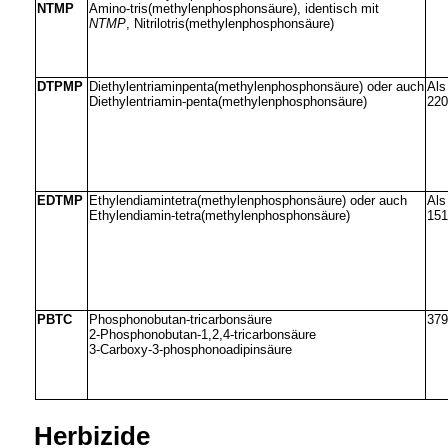
NTMP
Amino-tris(methylenphosphonsäure), identisch mit
NTMP
, Nitrilotris(methylenphosphonsäure)
DTPMP
Diethylentriaminpenta(methylenphosphonsäure) oder auch
Als
Diethylentriamin-penta(methylenphosphonsäure)
220
EDTMP
Ethylendiamintetra(methylenphosphonsäure) oder auch
Als
Ethylendiamin-tetra(methylenphosphonsäure)
151
PBTC
Phosphonobutan-tricarbonsäure
379
2-Phosphonobutan-1,2,4-tricarbonsäure
3-Carboxy-3-phosphonoadipinsäure
Herbizide