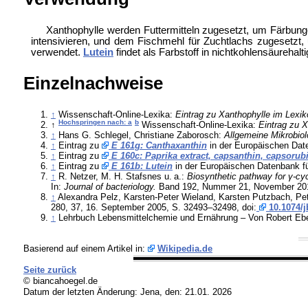
Xanthophylle werden Futtermitteln zugesetzt, um Färbunge
intensivieren, und dem
Fischmehl für
Zuchtlachs zugesetzt, 
verwendet.
Lutein
findet als Farbstoff in nichtkohlensäureha
Einzelnachweise
↑
Wissenschaft-Online-Lexika:
Eintrag zu Xanthophylle im Lexi
Hochspringen nach: a
b
↑
Wissenschaft-Online-Lexika:
Eintrag zu 
↑
Hans G. Schlegel, Christiane Zaborosch:
Allgemeine Mikrobiol
↑
Eintrag zu
E 161g: Canthaxanthin
in der Europäischen Date
↑
Eintrag zu
E 160c: Paprika extract, capsanthin, capsorub
↑
Eintrag zu
E 161b: Lutein
in der Europäischen Datenbank fü
↑
R. Netzer, M. H. Stafsnes u. a.:
Biosynthetic pathway for γ-cyc
In:
Journal of bacteriology.
Band 192, Nummer 21, November 2010
↑
Alexandra Pelz, Karsten-Peter Wieland, Karsten Putzbach, Petr
280, 37, 16. September 2005, S. 32493–32498, doi:
10.1074/
↑
Lehrbuch Lebensmittelchemie und Ernährung – Von Robert Ebe
Basierend auf einem Artikel in:
Wikipedia.de
Seite zurück
© biancahoegel.de
Datum der letzten Änderung:
Jena, den: 21.01. 2026