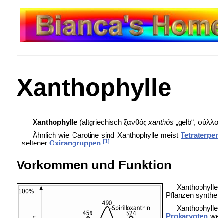
Xanthophylle
Xanthophylle
(altgriechisch
ξανθός
xanthós
„gelb“,
φύλλο
Ähnlich wie Carotine sind Xanthophylle meist
Tetraterpe
[1]
seltener
Oxirangruppen
.
Vorkommen und Funktion
Xanthophyll
Pflanzen synthet
Xanthophylle
Prokaryoten
we