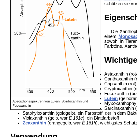
schützen sie vo
Eigensc
Die Xanthoph
einem
Monosac
sowohl in Tiere
Farbtöne. Xantho
Wichtige
Astaxanthin (rot
Canthaxanthin (
Capsanthin (rot
Cryptoxanthin (r
Fucoxanthin (bra
Lutein
(gelbora
Absorptionsspektren von Lutein, Spirilloxanthin und
Myxoxanthophyll 
Fucoxanthin
Sarcinaxanthin (
Staphyloxanthin (goldgelb), ein Farbstoff, der in dem Bak
Violaxanthin (gelb, war
E 161e
), ein Blattfarbstoff
Zeaxanthin
(orangegelb, war
E 161h
), wichtigstes Schu
Verwendung