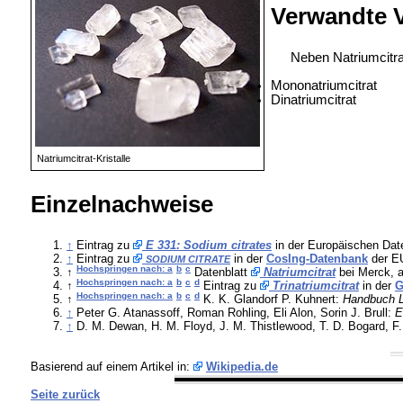
Verwandte 
Neben Natriumcitra
Mononatriumcitrat
Dinatriumcitrat
Natriumcitrat-Kristalle
Einzelnachweise
↑
Eintrag zu
E 331: Sodium citrates
in der Europäischen Dat
↑
Eintrag zu
in der
CosIng-Datenbank
der EU
SODIUM CITRATE
Hochspringen nach: a
b
c
↑
Datenblatt
Natriumcitrat
bei Merck, a
Hochspringen nach: a
b
c
d
↑
Eintrag zu
Trinatriumcitrat
in der
G
Hochspringen nach: a
b
c
d
↑
K. K. Glandorf P. Kuhnert:
Handbuch L
↑
Peter G. Atanassoff, Roman Rohling, Eli Alon, Sorin J. Brull:
E
↑
D. M. Dewan, H. M. Floyd, J. M. Thistlewood, T. D. Bogard, F
Basierend auf einem Artikel in:
Wikipedia.de
Seite zurück