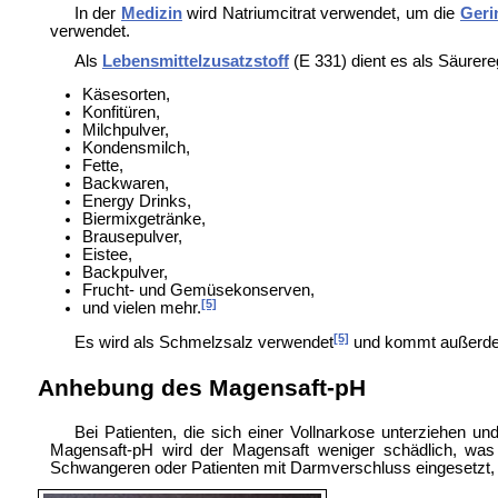
In der
Medizin
wird Natriumcitrat verwendet, um die
Geri
verwendet.
Als
Lebensmittelzusatzstoff
(E 331) dient es als
Säurereg
Käsesorten,
Konfitüren,
Milchpulver,
Kondensmilch,
Fette,
Backwaren,
Energy Drinks,
Biermixgetränke,
Brausepulver,
Eistee,
Backpulver,
Frucht- und Gemüsekonserven,
[5]
und vielen mehr.
[5]
Es wird als
Schmelzsalz verwendet
und kommt außerd
Anhebung des Magensaft-pH
Bei Patienten, die sich einer Vollnarkose unterziehen 
Magensaft-pH wird der Magensaft weniger schädlich, was 
Schwangeren oder Patienten mit
Darmverschluss eingesetzt, 