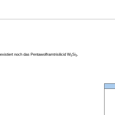
existiert noch das
Pentawolframtrisilicid W
Si
.
5
3