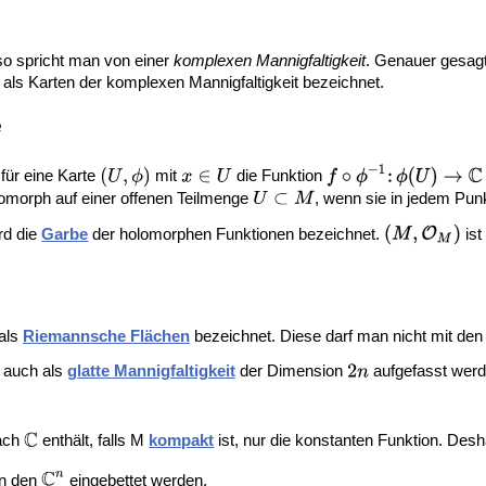
so spricht man von einer
komplexen Mannigfaltigkeit
. Genauer gesagt
ls Karten der komplexen Mannigfaltigkeit bezeichnet.
e
 für eine Karte
mit
die Funktion
lomorph auf einer offenen Teilmenge
, wenn sie in jedem Pun
rd die
Garbe
der holomorphen Funktionen bezeichnet.
ist
als
Riemannsche Flächen
bezeichnet. Diese darf man nicht mit de
 auch als
glatte Mannigfaltigkeit
der Dimension
aufgefasst werd
ach
enthält, falls M
kompakt
ist, nur die konstanten Funktion. Desh
in den
eingebettet werden.