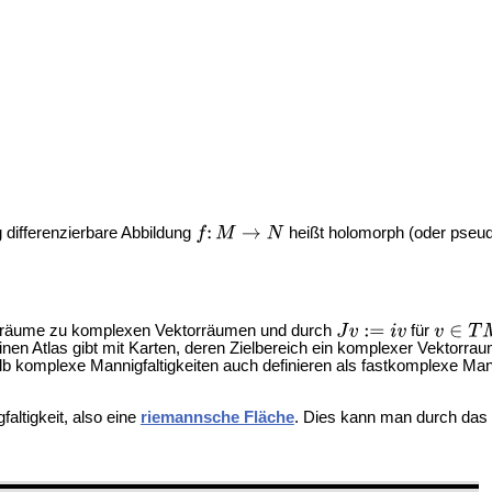
ig differenzierbare Abbildung
heißt holomorph (oder pseu
tialräume zu komplexen Vektorräumen und durch
für
nen Atlas gibt mit Karten, deren Zielbereich ein komplexer Vektorrau
alb komplexe Mannigfaltigkeiten auch definieren als fastkomplexe Mann
altigkeit, also eine
riemannsche Fläche
. Dies kann man durch das