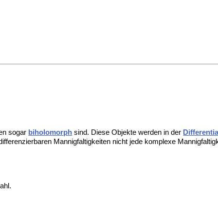
en sogar
biholomorph
sind. Diese Objekte werden in der
Differenti
fferenzierbaren Mannigfaltigkeiten nicht jede komplexe Mannigfaltigk
ahl.