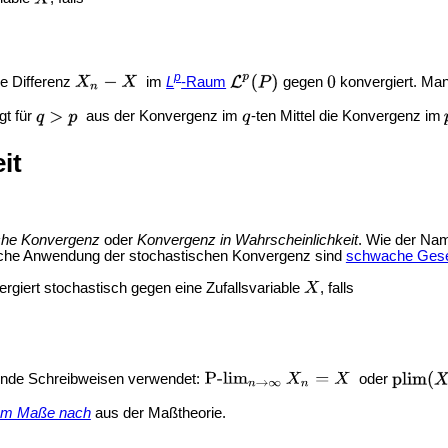
p
ie Differenz
im
L
-Raum
gegen
konvergiert. Ma
gt für
aus der Konvergenz im
-ten Mittel die Konvergenz im
it
che Konvergenz
oder
Konvergenz in Wahrscheinlichkeit
. Wie der Nam
ische Anwendung der stochastischen Konvergenz sind
schwache Gese
rgiert stochastisch gegen eine Zufallsvariable
, falls
gende Schreibweisen verwendet:
oder
em Maße nach
aus der Maßtheorie.