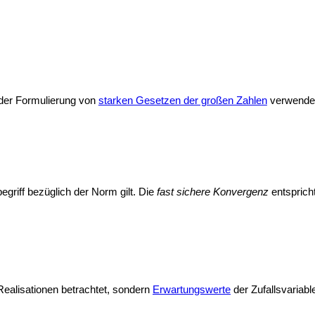
i der Formulierung von
starken Gesetzen der großen Zahlen
verwende
griff bezüglich der Norm gilt. Die
fast sichere Konvergenz
entsprich
Realisationen betrachtet, sondern
Erwartungswerte
der Zufallsvariabl