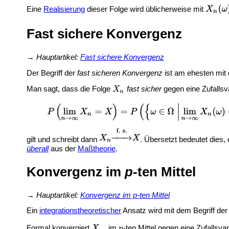
Eine
Realisierung
dieser Folge wird üblicherweise mit
Fast sichere Konvergenz
→
Hauptartikel:
Fast sichere Konvergenz
Der Begriff der
fast sicheren Konvergenz
ist am ehesten mit 
Man sagt, dass die Folge
fast sicher
gegen eine Zufallsv
gilt und schreibt dann
. Übersetzt bedeutet dies,
überall
aus der
Maßtheorie
.
Konvergenz im
p
-ten Mittel
→
Hauptartikel:
Konvergenz im p-ten Mittel
Ein
integrationstheoretischer
Ansatz wird mit dem Begriff de
Formal konvergiert
im
-ten Mittel gegen eine Zufallsva