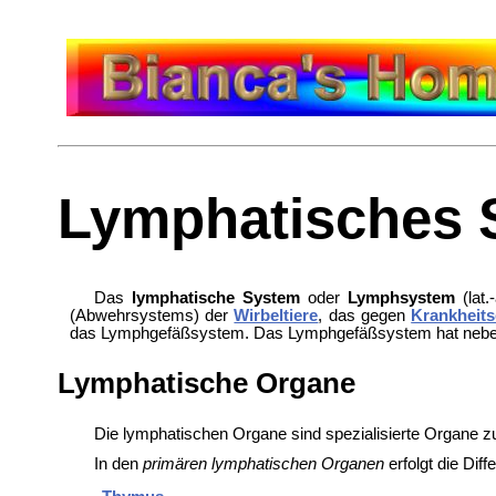
Lymphatisches 
Das
lymphatische System
oder
Lymphsystem
(lat.-
(Abwehrsystems) der
Wirbeltiere
, das gegen
Krankheits
das Lymphgefäßsystem. Das Lymphgefäßsystem hat neben 
Lymphatische Organe
Die lymphatischen Organe sind spezialisierte Organe z
In den
primären lymphatischen Organen
erfolgt die Dif