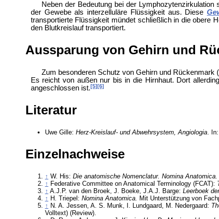
Neben der Bedeutung bei der Lymphozytenzirkulation sp
der Gewebe als interzelluläre Flüssigkeit aus. Diese
Gew
transportierte Flüssigkeit mündet schließlich in die obere
H
den Blutkreislauf transportiert.
Aussparung von Gehirn und R
Zum besonderen Schutz von
Gehirn und
Rückenmark 
Es reicht von außen nur bis in die
Hirnhaut. Dort allerd
[5]
[6]
angeschlossen ist.
Literatur
Uwe Gille:
Herz-Kreislauf- und Abwehrsystem, Angiologia
. In
Einzelnachweise
↑
W. His:
Die anatomische Nomenclatur. Nomina Anatomica. 
↑
Federative Committee on Anatomical Terminology (FCAT):
↑
A.J.P. van den Broek, J. Boeke, J.A.J. Barge:
Leerboek der
↑
H. Triepel:
Nomina Anatomica.
Mit Unterstützung von Fachp
↑
N. A. Jessen, A. S. Munk, I. Lundgaard, M. Nedergaard:
Th
Volltext) (Review).