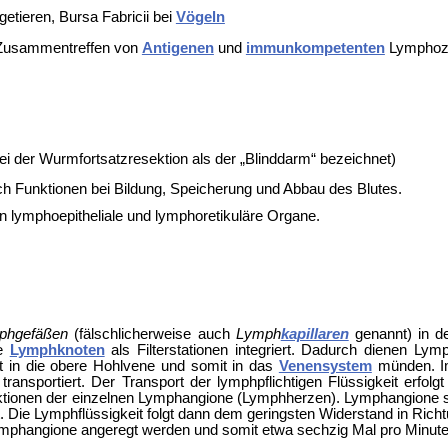
getieren,
Bursa Fabricii bei
Vögeln
 Zusammentreffen von
Antigenen
und
immunkompetenten
Lymphozy
bei der Wurmfortsatzresektion als der „Blinddarm“ bezeichnet)
 Funktionen bei Bildung, Speicherung und Abbau des Blutes.
an
lymphoepitheliale und
lymphoretikuläre Organe.
mphgefäßen
(fälschlicherweise auch
Lymph
kapillaren
genannt) in de
ie
Lymphknoten
als Filterstationen integriert. Dadurch dienen Ly
t in die
obere Hohlvene und somit in das
Venensystem
münden. 
transportiert. Der Transport der lymphpflichtigen Flüssigkeit er
ktionen der einzelnen
Lymphangione (Lymphherzen). Lymphangione sin
Die Lymphflüssigkeit folgt dann dem geringsten Widerstand in Rich
mphangione angeregt werden und somit etwa sechzig Mal pro Minute 