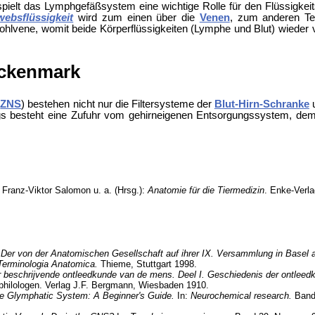
ielt das Lymphgefäßsystem eine wichtige Rolle für den Flüssigkeit
ebsflüssigkeit
wird zum einen über die
Venen
, zum anderen Te
ohlvene, womit beide Körperflüssigkeiten (Lymphe und Blut) wiede
ückenmark
(
ZNS
) bestehen nicht nur die Filtersysteme der
Blut-Hirn-Schranke
ings besteht eine Zufuhr vom gehirneigenen Entsorgungssystem, d
: Franz-Viktor Salomon u. a. (Hrsg.):
Anatomie für die Tiermedizin
. Enke-Verla
Der von der Anatomischen Gesellschaft auf ihrer IX. Versammlung in Bas
Terminologia Anatomica.
Thieme, Stuttgart 1998.
 beschrijvende ontleedkunde van de mens. Deel I. Geschiedenis der ontleed
hilologen. Verlag J.F. Bergmann, Wiesbaden 1910.
e Glymphatic System: A Beginner's Guide.
In:
Neurochemical research.
Band 