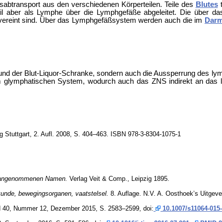
sabtransport aus den verschiedenen Körperteilen. Teile des
Blutes
t
il aber als Lymphe über die Lymphgefäße abgeleitet. Die über 
r vereint sind. Über das Lymphgefäßsystem werden auch die im
Dar
und der
Blut-Liquor-Schranke, sondern auch die Aussperrung des l
em
glymphatischen System, wodurch auch das ZNS indirekt an das
g Stuttgart, 2. Aufl. 2008, S. 404–463. ISBN 978-3-8304-1075-1
el angenommenen Namen.
Verlag Veit & Comp., Leipzig 1895.
kunde, bewegingsorganen, vaatstelsel.
8. Auflage. N.V. A. Oosthoek’s Uitgeveri
40, Nummer 12, Dezember 2015, S. 2583–2599, doi:
10.1007/s11064-015-