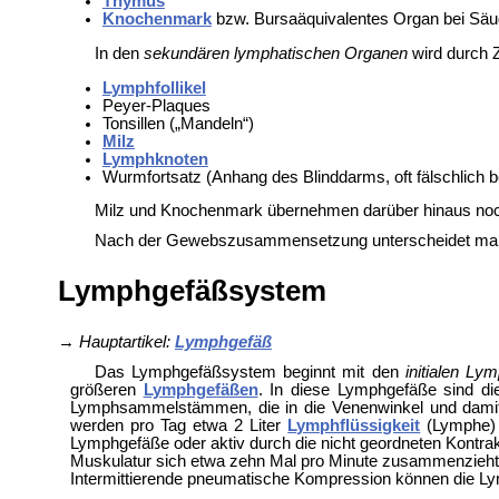
Thymus
Knochenmark
bzw.
Bursaäquivalentes Organ bei Säu
In den
sekundären lymphatischen Organen
wird durch
Lymphfollikel
Peyer-Plaques
Tonsillen („Mandeln“)
Milz
Lymphknoten
Wurmfortsatz (Anhang des
Blinddarms, oft fälschlich 
Milz und Knochenmark übernehmen darüber hinaus noch
Nach der Gewebszusammensetzung unterscheidet m
Lymphgefäßsystem
→
Hauptartikel:
Lymphgefäß
Das Lymphgefäßsystem beginnt mit den
initialen Ly
größeren
Lymphgefäßen
. In diese Lymphgefäße sind d
Lymphsammelstämmen, die in die
Venenwinkel und dami
werden pro Tag etwa 2 Liter
Lymphflüssigkeit
(Lymphe) 
Lymphgefäße oder aktiv durch die nicht geordneten Kontra
Muskulatur sich etwa zehn Mal pro Minute zusammenzieht. 
Intermittierende pneumatische Kompression können die Ly