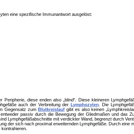
ten eine spezifische Immunantwort ausgelöst:
r Peripherie, diese enden also „blind“. Diese kleineren Lymphgefä
mphgefäße auch der Verbreitung der
Lymphozyten
. Die Lymphgefäß
Im Gegensatz zum
Blutkreislauf
gibt es also keinen „Lymphkreisl
folgt entweder passiv durch die Bewegung der Gliedmaßen und das
d Lymphgefäßabschnitte mit verdickter Wand, begrenzt durch Ventil
tung der sich nach proximal erweiternden Lymphgefäße. Durch eine
m
kontrahieren.