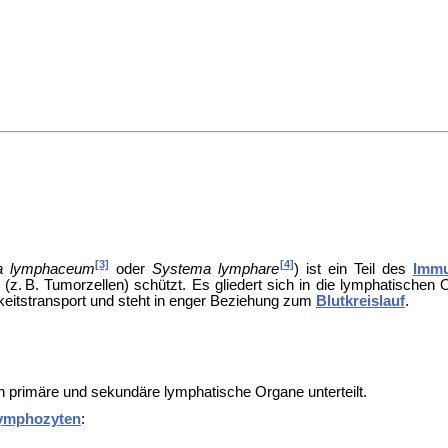
[3]
[4]
a lymphaceum
oder
Systema lymphare
) ist ein Teil des
Imm
 (z. B.
Tumor
zellen) schützt. Es gliedert sich in die lymphatischen
itstransport und steht in enger Beziehung zum
Blutkreislauf
.
in primäre und sekundäre lymphatische Organe unterteilt.
ymphozyten
: