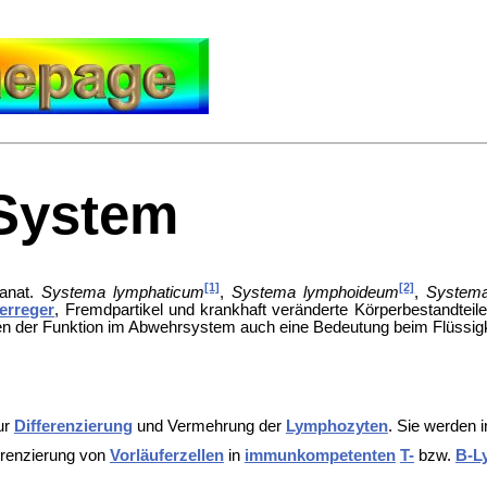
System
[1]
[2]
anat.
Systema lymphaticum
,
Systema lymphoideum
,
System
erreger
, Fremdpartikel und krankhaft veränderte Körperbestandteile
der Funktion im Abwehrsystem auch eine Bedeutung beim Flüssigke
ur
Differenzierung
und Vermehrung der
Lymphozyten
. Sie werden 
ferenzierung von
Vorläuferzellen
in
immunkompetenten
T-
bzw.
B-L