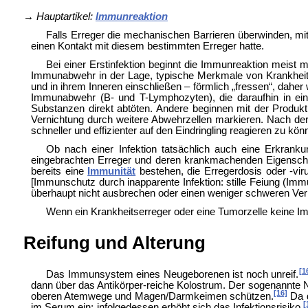
→
Hauptartikel:
Immunreaktion
Falls Erreger die mechanischen Barrieren überwinden, mi
einen Kontakt mit diesem bestimmten Erreger hatte.
Bei einer Erstinfektion beginnt die Immunreaktion meist 
Immunabwehr in der Lage, typische Merkmale von Krankheits
und in ihrem Inneren einschließen – förmlich „fressen“, daher
Immunabwehr (B- und T-Lymphozyten), die daraufhin in ein
Substanzen direkt abtöten. Andere beginnen mit der Produkt
Vernichtung durch weitere Abwehrzellen markieren. Nach der 
schneller und effizienter auf den Eindringling reagieren zu kön
Ob nach einer Infektion tatsächlich auch eine Erkrank
eingebrachten Erreger und deren krankmachenden Eigenscha
bereits eine
Immunität
bestehen, die Erregerdosis oder -vir
[Immunschutz durch inapparente Infektion:
stille Feiung (Im
überhaupt nicht ausbrechen oder einen weniger schweren Verl
Wenn ein Krankheitserreger oder eine Tumorzelle keine 
Reifung und Alterung
[1
Das Immunsystem eines Neugeborenen ist noch unreif.
dann über das Antikörper-reiche
Kolostrum. Der sogenannte
N
[16]
oberen Atemwege und Magen/Darmkeimen schützen.
Da d
[
im Serum ein; infolgedessen erhöht sich das Infektionsrisiko.