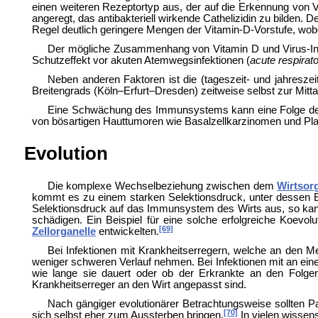
einen weiteren Rezeptortyp aus, der auf die Erkennung von V
angeregt, das antibakteriell wirkende
Cathelizidin zu bilden. 
Regel deutlich geringere Mengen der Vitamin-D-Vorstufe, wob
Der mögliche Zusammenhang von Vitamin D und Virus-Infe
Schutzeffekt vor akuten Atemwegsinfektionen (
acute respirato
Neben anderen Faktoren ist die (tageszeit- und jahresz
Breitengrads (Köln–Erfurt–Dresden) zeitweise selbst zur Mit
Eine Schwächung des Immunsystems kann eine Folge de
von bösartigen Hauttumoren wie
Basalzellkarzinomen und
Pl
Evolution
Die komplexe Wechselbeziehung zwischen dem
Wirtsor
kommt es zu einem starken
Selektionsdruck, unter dessen 
Selektionsdruck auf das Immunsystem des Wirts aus, so kan
schädigen. Ein Beispiel für eine solche erfolgreiche Koevolu
[69]
Zellorganelle
entwickelten.
Bei Infektionen mit Krankheitserregern, welche an den 
weniger schweren Verlauf nehmen. Bei Infektionen mit an ein
wie lange sie dauert oder ob der Erkrankte an den Folgen 
Krankheitserreger an den Wirt angepasst sind.
Nach gängiger evolutionärer Betrachtungsweise sollten Par
[70]
sich selbst eher zum Aussterben bringen.
In vielen wissen