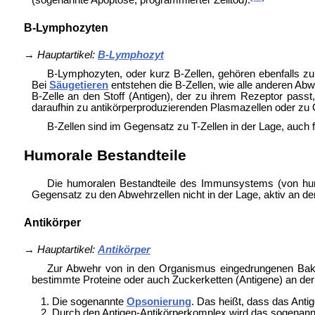
(sogenannte Apoptose, programmierter Zelltod).
B-Lymphozyten
→
Hauptartikel:
B-Lymphozyt
B-Lymphozyten, oder kurz B-Zellen, gehören ebenfalls zu
Bei
Säugetieren
entstehen die B-Zellen, wie alle anderen Ab
B-Zelle an den Stoff (Antigen), der zu ihrem Rezeptor passt,
daraufhin zu antikörperproduzierenden Plasmazellen oder zu 
B-Zellen sind im Gegensatz zu T-Zellen in der Lage, auch 
Humorale Bestandteile
Die humoralen Bestandteile des Immunsystems (von
hu
Gegensatz zu den Abwehrzellen nicht in der Lage, aktiv an den
Antikörper
→
Hauptartikel:
Antikörper
Zur Abwehr von in den Organismus eingedrungenen Bakte
bestimmte Proteine oder auch Zuckerketten (Antigene) an de
Die sogenannte
Opsonierung
. Das heißt, dass das Antig
Durch den Antigen-Antikörperkomplex wird das sogenan