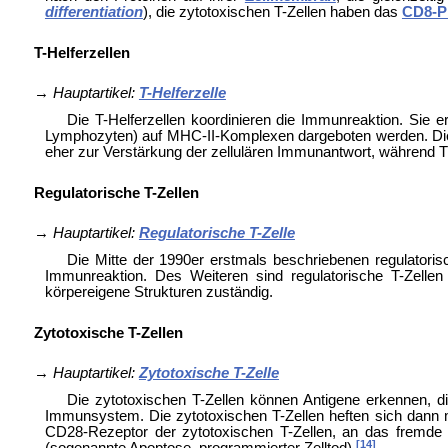
differentiation
), die zytotoxischen T-Zellen haben das
CD8-P
T-Helferzellen
→
Hauptartikel:
T-Helferzelle
Die T-Helferzellen koordinieren die Immunreaktion. Sie e
Lymphozyten) auf MHC-II-Komplexen dargeboten werden. Diese A
eher zur Verstärkung der zellulären Immunantwort, während T
Regulatorische T-Zellen
→
Hauptartikel:
Regulatorische T-Zelle
Die Mitte der 1990er erstmals beschriebenen regulatori
Immunreaktion. Des Weiteren sind regulatorische T-Zelle
körpereigene Strukturen zuständig.
Zytotoxische T-Zellen
→
Hauptartikel:
Zytotoxische T-Zelle
Die zytotoxischen T-Zellen können Antigene erkennen, di
Immunsystem. Die zytotoxischen T-Zellen heften sich dann mi
CD28-Rezeptor der zytotoxischen T-Zellen, an das fremde E
[14]