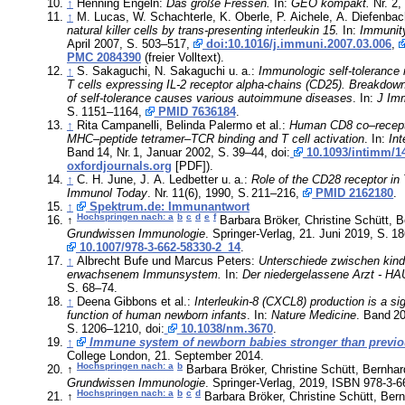
↑
Henning Engeln:
Das große Fressen.
In:
GEO kompakt.
Nr. 2,
↑
M. Lucas, W. Schachterle, K. Oberle, P. Aichele, A. Diefenba
natural killer cells by trans-presenting interleukin 15.
In:
Immunit
April 2007, S. 503–517,
doi:10.1016/j.immuni.2007.03.006
,
PMC 2084390
(freier Volltext).
↑
S. Sakaguchi, N. Sakaguchi u. a.:
Immunologic self-tolerance mainta
T cells expressing IL-2 receptor alpha-chains (CD25). Breakdow
of self-tolerance causes various autoimmune diseases
. In:
J Im
S.
1151–1164
,
PMID 7636184
.
↑
Rita Campanelli, Belinda Palermo et al.:
Human CD8 co–receptor 
MHC–peptide tetramer–TCR binding and T cell activation
. In:
In
Band
14
,
Nr.
1
, Januar 2002,
S.
39–44
, doi:
10.1093/intimm/14
oxfordjournals.org
[PDF]).
↑
C. H. June, J. A. Ledbetter u. a.:
Immunol Today
.
Nr.
11(6)
, 1990,
S.
211–216
,
PMID 2162180
.
↑
Spektrum.de: Immunantwort
Hochspringen nach: a
b
c
d
e
f
↑
Grundwissen Immunologie
. Springer-Verlag, 21. Juni 2019,
S.
18
10.1007/978-3-662-58330-2_14
.
↑
Albrecht Bufe und Marcus Peters:
Unterschiede zwischen kin
erwachsenem Immunsystem.
In:
Der niedergelassene Arzt - HA
S. 68–74
.
↑
Deena Gibbons et al.:
Interleukin-8 (CXCL8) production is a signatory
function of human newborn infants
. In:
Nature Medicine
.
Band
2
S.
1206–1210
, doi:
10.1038/nm.3670
.
↑
Immune system of newborn babies stronger than previo
College London, 21. September 2014.
Hochspringen nach: a
b
↑
Grundwissen Immunologie
. Springer-Verlag, 2019, ISBN 978-3-
Hochspringen nach: a
b
c
d
↑
Barbara Bröker, Christine Schütt, Bern