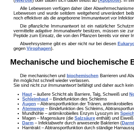
(
Nekrose
) oder bauen sich dabei selbst ab (
Apoptose
). In s
Alle Lebewesen verfügen daher über Abwehrmechanismen
Lebewesen und wurde seitdem weitgehend unverändert beibeh
noch
effektiver als die angeborene Immunantwort vor
Infektio
Die
pflanzliche Immunantwort ist ein natürlicher Schu
vermittelte
adaptive Immunabwehr
besitzen, müssen sie zu
Peptide zum Einsatz, die von den Pflanzen bereits vor einer I
Abwehrsysteme gibt es aber nicht nur bei diesen
Eukary
gegen
Virophagen
).
Mechanische und biochemische B
Die mechanischen und
biochemischen
Barrieren und Abw
ihn möglichst schnell wieder verlassen.
Sie sind nicht zur
Immunantwort
befähigt und daher auch kein
Haut
– äußere Schicht als Barriere,
Talg,
Schweiß und
No
Schleimhaut
– Bindefunktion des Schleims
Augen
– Abtransportfunktion der Tränen, antimikrobielle
Atemwege
– Bindefunktion des Schleims, Abtransportfu
Mundhöhle – antimikrobielles Enzym Lysozym im
Speich
Magen –
Magensäure (die
Salzsäure
enthält) und Eiwei
Darm
– Infektabwehr durch anwesende Bakterien (
Darmf
Harntrakt – Abtransportfunktion durch ständige Harnaus