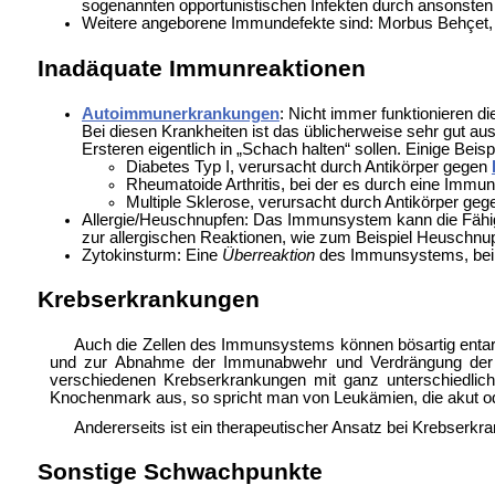
sogenannten opportunistischen Infekten durch ansonsten
Weitere angeborene Immundefekte sind:
Morbus Behçet
Inadäquate Immunreaktionen
Autoimmunerkrankungen
: Nicht immer funktionieren 
Bei diesen Krankheiten ist das üblicherweise sehr gut aus
Ersteren eigentlich in „Schach halten“ sollen. Einige Bei
Diabetes Typ I, verursacht durch Antikörper gegen
Rheumatoide Arthritis, bei der es durch eine Immu
Multiple Sklerose, verursacht durch Antikörper geg
Allergie/
Heuschnupfen: Das Immunsystem kann die Fähigke
zur allergischen Reaktionen, wie zum Beispiel Heuschnup
Zytokinsturm: Eine
Überreaktion
des Immunsystems, bei d
Krebserkrankungen
Auch die Zellen des Immunsystems können bösartig entar
und zur Abnahme der Immunabwehr und Verdrängung de
verschiedenen Krebserkrankungen mit ganz unterschiedlich
Knochenmark aus, so spricht man von
Leukämien, die akut 
Andererseits ist ein therapeutischer Ansatz bei Krebserkr
Sonstige Schwachpunkte