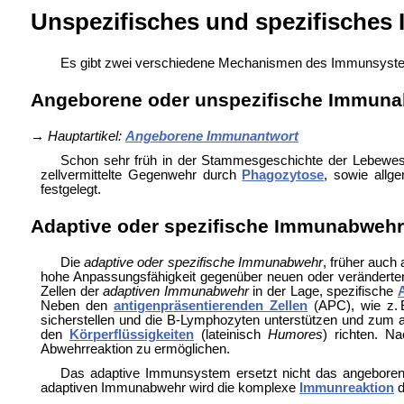
Unspezifisches und spezifische
Es gibt zwei verschiedene Mechanismen des Immunsyst
Angeborene oder unspezifische Immun
→
Hauptartikel:
Angeborene Immunantwort
Schon sehr früh in der Stammesgeschichte der Lebewes
zellvermittelte Gegenwehr durch
Phagozytose
, sowie allg
festgelegt.
Adaptive oder spezifische Immunabwehr
Die
adaptive oder spezifische Immunabwehr
, früher auch
hohe Anpassungsfähigkeit gegenüber neuen oder verändert
Zellen der
adaptiven Immunabwehr
in der Lage, spezifische
Neben den
antigenpräsentierenden Zellen
(APC), wie z.
sicherstellen und die B-Lymphozyten unterstützen und zum 
den
Körperflüssigkeiten
(lateinisch
Humores
) richten. N
Abwehrreaktion zu ermöglichen.
Das adaptive Immunsystem ersetzt nicht das angeboren
adaptiven Immunabwehr wird die komplexe
Immunreaktion
d