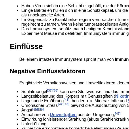
Haben Viren sich in eine Schicht eingehüllt, die der Körp
Einige Bakterien hüllen sich in eine Schutzkapsel, um di
als unbekapselte Arten.
Im Gegensatz zu Krankheitserregern verursachen
Tumorz
regelrecht zu tarnen. Wenn keine
tumorassoziierten Anti
Das Immunsystem schützt nach heutigem Kenntnisstand
Experiment Mäuse mit defektem Immunsystem immun gege
Einflüsse
Bei einem intakten Immunsystem spricht man von
Immun
Negative Einflussfaktoren
Es gibt viele Verhaltensweisen und Umweltfaktoren, denen
[37]
[38]
Schlafmangel
kann den Stoffwechsel und das Imm
Langzeitbelastung des Körpers mit Genussgiften (
Nikoti
[41]
Ungesunde Ernährung
, bei der u. a.
Mineralstoffe und
[42]
[43]
Chronischer Stress
bewirkt die Ausschüttung von
G
[45]
[46]
Angst
[47]
Aufnahme von
Umweltgiften
aus der Umgebung,
Einwirkung ionisierender Strahlung (akute
Strahlenkrankh
Unterkühlung.
Zu häufige erschöpfende körperliche Belastungen (Zwang