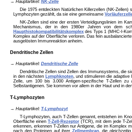
→
Hauptartikel:
NK-Zelle
Die 1975 entdeckten Natürlichen Killerzellen (NK-Zellen)
Lymphozyten gezählt, da sie eine gemeinsame
Vorläuferzell
NK-Zellen sind eine der ersten Verteidigungslinien im Ka
Mechanismus, der in den 1980er Jahren von dem sc
Haupthistokompatibilitätskomplex
des Typs 1 (MHC-I-Komple
Komplex auf der Oberfläche verloren. Das fein ausbalanciert
ausgelösten Immunreaktion anheim.
Dendritische Zellen
→
Hauptartikel:
Dendritische Zelle
Dendritische Zellen sind Zellen des Immunsystems, die s
in den nächsten
Lymphknoten
, und stimulieren die adaptiv
Zelle, um 100 bis 3.000 Antigen-spezifische T-Zellen zu a
Selbstantigenen. Sie kommen vor allem in der Haut und in de
T-Lymphozyten
→
Hauptartikel:
T-Lymphozyt
T-Lymphozyten, auch T-Zellen genannt, entstehen im K
Oberfläche einen
T-Zell-Rezeptor
(TCR), mit dem jede T-Zell
erkennen, erkennen T-Zellen nur Antigene, die im Komplex mi
nach den Proteinen auf ihrer
Zellmembran
, die gleichzeit