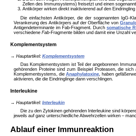
Zellen des Immunsystems) freisetzt und einen sogenann
Antikörper wirken direkt inaktivierend auf den Eindringl
Die einfachsten Antikörper, die der sogenannten IgG-K
Verankerung des Antikörpers auf der Oberfläche von
Granul
Antigendeterminante im
Fab-Fragment. Durch
somatische R
verschiedene
Fab
-Fragmente bilden und damit eine Unzahl v
Komplementsystem
→
Hauptartikel:
Komplementsystem
Das Komplementsystem ist Teil der angeborenen Immunant
gehörenden Proteine sind zum Beispiel Proteasen, die sich 
Komplementsystems, die
Anaphylatoxine
, haben gefäßerwe
aktivieren, die die Eindringlinge dann verschlingen.
Interleukine
→
Hauptartikel:
Interleukin
Die zu den Zytokinen gehörenden Interleukine sind körper
jeweils auf ganz unterschiedliche Abwehrzellen wirken – ma
Ablauf einer Immunreaktion