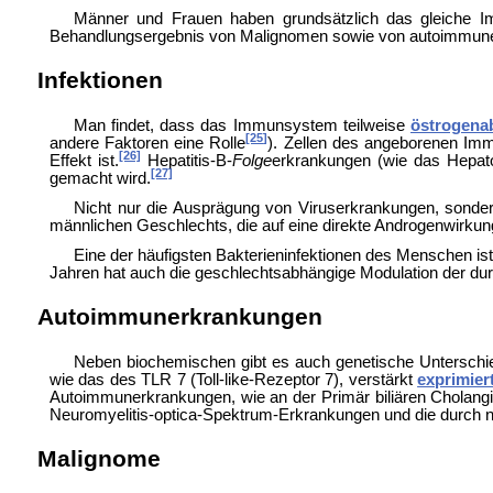
Männer und Frauen haben grundsätzlich das gleiche Im
Behandlungsergebnis von Malignomen sowie von autoimmunen
Infektionen
Man findet, dass das Immunsystem teilweise
östrogena
[25]
andere Faktoren eine Rolle
). Zellen des angeborenen Im
[26]
Effekt ist.
Hepatitis-B-
Folge
erkrankungen (wie das
Hepato
[27]
gemacht wird.
Nicht nur die Ausprägung von Viruserkrankungen, sond
männlichen Geschlechts, die auf eine direkte Androgenwirku
Eine der häufigsten Bakterieninfektionen des Menschen is
Jahren hat auch die geschlechtsabhängige Modulation der du
Autoimmunerkrankungen
Neben biochemischen gibt es auch genetische Unterschi
wie das des TLR 7 (
Toll-like-Rezeptor 7), verstärkt
exprimier
Autoimmunerkrankungen, wie an der
Primär biliären Cholang
Neuromyelitis-optica-Spektrum-Erkrankungen und die durch 
Malignome