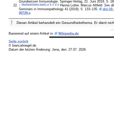
Grundwissen Immunologie
. Springer-Verlag, 21. Juni 2019,
S.
18
Hochspringen nach: a
b
c
d
e
↑
Hanna Lotter, Marcus Altfeld:
Sex di
Seminars in Immunopathology 41 (2019), S. 133–135.
doi:10.
00728-x
Dieser Artikel behandelt ein Gesundheitsthema. Er dient
nich
Basierend auf einem Artikel in:
Wikipedia.de
Seite zurück
© biancahoegel.de
Datum der letzten Änderung:
Jena, den: 27.07. 2026