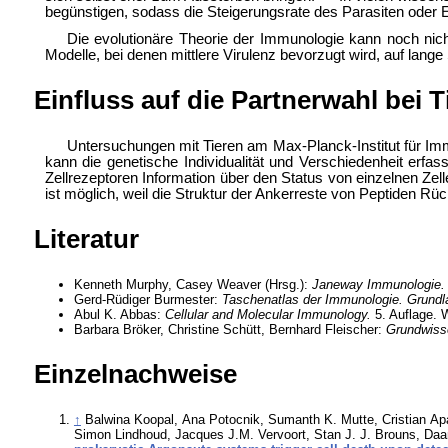
begünstigen, sodass die Steigerungsrate des Parasiten oder 
Die evolutionäre Theorie der Immunologie kann noch nic
Modelle, bei denen mittlere Virulenz bevorzugt wird, auf lange 
Einfluss auf die Partnerwahl bei T
Untersuchungen mit Tieren am Max-Planck-Institut für 
kann die genetische Individualität und Verschiedenheit er
Zellrezeptoren Information über den Status von einzelnen Ze
ist möglich, weil die Struktur der Ankerreste von Peptiden 
Literatur
Kenneth Murphy, Casey Weaver (Hrsg.):
Janeway Immunologie.
Gerd-Rüdiger Burmester:
Taschenatlas der Immunologie. Grundla
Abul K. Abbas:
Cellular and Molecular Immunology.
5. Auflage. 
Barbara Bröker, Christine Schütt, Bernhard Fleischer:
Grundwiss
Einzelnachweise
↑
Balwina Koopal, Ana Potocnik, Sumanth K. Mutte, Cristian Ap
Simon Lindhoud, Jacques J.M. Vervoort, Stan J.