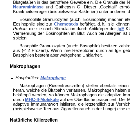
Blutgefäßen in das betroffene Gewebe ein. Die Granula der 
Neuraminidase
und
Cathepsin G. Dieser „Cocktail“ erm
Krankheitserreger (beispielsweise Bakterien) unter anderem 
Eosinophile Granulozyten (auch: Eosinophile) machen et
Eosinophile sind zur
Chemotaxis
befähigt, d. h., sie könne
Protein
, die sie nach Stimulation durch Antikörper der
IgE
-K
Vermehrung der Eosinophilen im Blut. Auch bei Allergien ist 
spielen.
Basophile Granulozyten (auch: Basophile) besitzen zahl
aus (< 2 Prozent). Wenn ihre Rezeptoren durch an IgE gebu
Basophilen besteht aber weitgehend Unklarheit.
Makrophagen
→
Hauptartikel:
Makrophage
Makrophagen (Riesenfresszellen) stellen ebenfalls eine
heran, welche die Blutbahn verlassen. Makrophagen halten s
bekämpft werden, so können Makrophagen die adaptive Imm
durch
MHC-II-Moleküle
auf der Oberfläche präsentiert. Der M
adaptive Immunantwort initiieren, die letztendlich zur Ve
(beispielsweise Teer aus Zigarettenrauch in der Lunge) eine 
Natürliche Killerzellen