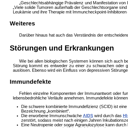
„Geschlechtsabhängige Prävalenz und Manifestation von E
„Viele solide Tumoren außerhalb der Geschlechtsorgane sin
Leukämie und ihre Therapie mit
Immuncheckpoint-Inhibitoren 
Weiteres
Darüber hinaus hat auch das Verständnis der entscheiden
Störungen und Erkrankungen
Wie bei allen biologischen Systemen können sich auch b
Störung kommt es entweder zu einer zu schwachen oder ga
auslösen. Ebenso wird ein Einfluss von depressiven Störun
Immundefekte
Fehlen einzelne Komponenten der Immunantwort oder funk
lebensbedrohliche Verläufe annehmen. Immundefekte können 
Die
schwere kombinierte Immundefizienz (SCID) ist ein
Bezeichnung „kombiniert“.
Die erworbene Immunschwäche
AIDS
wird durch das
HI
zerstört, sodass meist nach einigen Jahren Inkubations
Eine
Neutropenie oder sogar
Agranulozytose kann durch