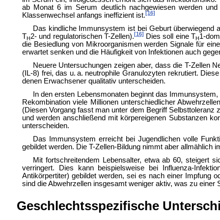
ab Monat 6 im Serum deutlich nachgewiesen werden und erh
[16]
Klassenwechsel anfangs ineffizient ist.
Das kindliche Immunsystem ist bei Geburt überwiegend auf
[16]
T
2- und regulatorischen T-Zellen).
Dies soll eine T
1-domi
H
H
die Besiedlung von Mikroorganismen werden Signale für ein
erwartet senken und die Häufigkeit von Infektionen auch gege
Neuere Untersuchungen zeigen aber, dass die T-Zellen Ne
(IL-8) frei, das u. a. neutrophile Granulozyten rekrutiert. 
denen Erwachsener qualitativ unterscheiden.
In den ersten Lebensmonaten beginnt das Immunsystem, si
Rekombination viele Millionen unterschiedlicher Abwehrzell
(Diesen Vorgang fasst man unter dem Begriff Selbsttoleranz z
und werden anschließend mit körpereigenen Substanzen konfr
unterscheiden.
Das Immunsystem erreicht bei Jugendlichen volle Funktio
gebildet werden. Die T-Zellen-Bildung nimmt aber allmählich i
Mit fortschreitendem Lebensalter, etwa ab 60, steigert 
verringert. Dies kann beispielsweise bei Influenza-Infek
Antikörpertiter) gebildet werden, sei es nach einer Impfung od
sind die Abwehrzellen insgesamt weniger aktiv, was zu einer
Geschlechtsspezifische Untersch