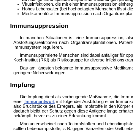
Virusinfektionen, die mit einer Immunsuppression einherg
Hohes Lebensalter (bei hochbetagten Menschen lässt di
Medikamentöse
Immunsuppression nach
Organtransplan
Immunsuppression
In manchen Situationen ist eine Immunsuppression, al
Abstoßungsreaktionen nach
Organtransplantationen. Patien
Immunsystem regulieren.
Immunsupprimierte Menschen sind dabei anfälliger für
opp
Koch-Institut (RKI) als
Risikogruppe für diverse Infektionskran
Das am längsten bekannte immunsuppressive Medikame
geringere Nebenwirkungen.
Impfung
Die
Impfung dient als vorbeugende Maßnahme, die Immuna
einer
Immunantwort
mit folgender Ausbildung einer Immunk
also Bruchstücke des Erregers, als
Impfstoffe in den Körper 
dadurch bleibt der Schutz gegen diese Antigene lange erhalten
bekämpft, bevor es zu einer Erkrankung kommt.
Man unterscheidet nach
Totimpfstoffen und
Lebendimpfsto
sollten Lebendimpfstoffe, z. B. gegen
Varizellen oder
Gelbfiebe