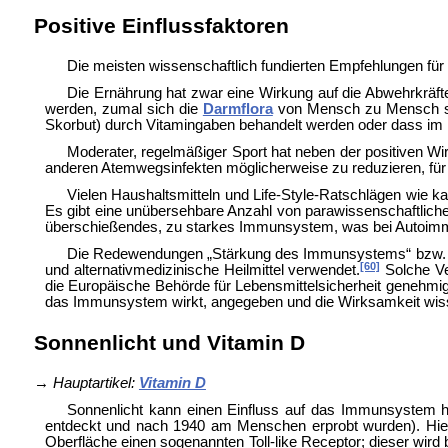
Positive Einflussfaktoren
Die meisten wissenschaftlich fundierten Empfehlungen f
Die Ernährung hat zwar eine Wirkung auf die Abwehrkräfte,
werden, zumal sich die
Darmflora
von Mensch zu Mensch se
Skorbut) durch Vitamingaben behandelt werden oder dass im K
Moderater, regelmäßiger Sport hat neben der positiven W
anderen Atemwegsinfekten möglicherweise zu reduzieren, für d
Vielen Haushaltsmitteln und Life-Style-Ratschlägen wie k
Es gibt eine unübersehbare Anzahl von parawissenschaftlich
überschießendes, zu starkes Immunsystem, was bei Autoimm
Die Redewendungen „Stärkung des Immunsystems“ bzw. „S
[60]
und
alternativmedizinische Heilmittel verwendet.
Solche Ve
die
Europäische Behörde für Lebensmittelsicherheit genehmig
das Immunsystem wirkt, angegeben und die Wirksamkeit wiss
Sonnenlicht und Vitamin D
→
Hauptartikel:
Vitamin D
Sonnenlicht kann einen Einfluss auf das Immunsystem ha
entdeckt und nach 1940 am Menschen erprobt wurden). Hier
Oberfläche einen sogenannten
Toll-like Receptor; dieser wir