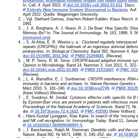
prokaryotic Argonaute systems trigger c
In: Cell, 4. April 2022;
doi:10.1016/j.cell.2022.03.012
. Dazu:
Entirely New Immune System Discovered in Bacteria
. Auf: SciTechDaily vom 15.
April 2022. Quelle: Wageningen University.
↑
Vgl. Diethard Gemsa, Joachim Robert Kalden, Klaus Resch:
I
1991
↑
J. A. Borghans, A. J. Noest, R. J. De Boer:
How Specific Sho
Memory Be?
In:
The Journal of Immunology
.
Nr.
163
, 1999,
S.
5
jimmunol.org
).
↑
S. Al-Attar, E. R. Westra u. a.:
Clustered regularly interspaced
repeats (CRISPRs): the hallmark of an ingenious antiviral defense mechanism in
prokaryotes.
In:
Biological Chemistry.
Band 392, Nummer 4, Apri
doi:10.1515/BC.2011.042
.
PMID 21294681
. (Review).
↑
M. P. Terns, R. M. Terns:
CRISPR-based adaptive immune sy
Opinion in Microbiology.
Band 14, Nummer 3, Juni 2011, S. 321
doi:10.1016/j.mib.2011.03.005
.
PMID 21531607
.
PMC 311
(Review).
↑
L. A. Marraffini, E. J. Sontheimer:
CRISPR interference: RNA-d
immunity in bacteria and archaea.
In:
Nature Reviews Genetics.
März 2010, S. 181–190,
doi:10.1038/nrg2749
,
PMID 20125
(freier Volltext) (Review).
↑
E. Svedmyr, M. Jondal:
Cytotoxic effector cells specific for B
by Epstein-Barr virus are present in patients with infectious mon
Proceedings of the National Academy of Sciences
.
Band
72
,
Nr.
doi:
10.1073/pnas.72.4.1622
,
PMC 432591
(freier Volltext)
↑
Hans-Gustaf Ljunggren, Klas Kärre:
In search of the ‘missing
and NK cell recognition
. In:
Immunology Today
.
Band
11
, Janua
10.1016/0167-5699(90)90097-S
.
↑
J. Banchereau, Ralph M. Steinman:
Dendritic cells a
Nature
.
Band
392
,
Nr.
6673
, 1998,
S.
245–252
, doi:
10.1038/3