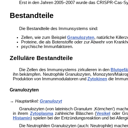
Erst in den Jahren 2005–2007 wurde das
CRISPR-Cas-Sys
Bestandteile
Die Bestandteile des Immunsystems sind:
Zellen, wie zum Beispiel
Granulozyten
, natürliche Killerz
Proteine, die als Botenstoffe oder zur Abwehr von Krankh
psychische
Immunfaktoren.
Zelluläre Bestandteile
Die Zellen des Immunsystems zirkulieren in den
Blutgef
ihn bekämpfen. Neutrophile Granulozyten, Monozyten/Makrop
Produktion von Immunmodulatoren und
Zytokinen
die Immunr
Granulozyten
→
Hauptartikel:
Granulozyt
Granulozyten (von lateinisch
Granulum
‚Körnchen‘
) mache
in ihrem
Zytoplasma
zahlreiche Bläschen (
Vesikel
oder Gra
Histamin
) spielen bei der Entzündungsreaktion und bei
Allerg
Die Neutrophilen Granulozyten (auch: Neutrophile) machen 