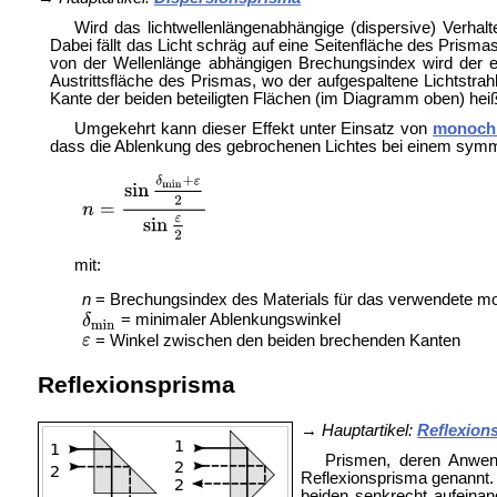
Wird das lichtwellenlängenabhängige (dispersive) Verhal
Dabei fällt das Licht schräg auf eine Seitenfläche des Prisma
von der Wellenlänge abhängigen Brechungsindex wird der ei
Austrittsfläche des Prismas, wo der aufgespaltene Lichtstrahl 
Kante der beiden beteiligten Flächen (im Diagramm oben) hei
Umgekehrt kann dieser Effekt unter Einsatz von
monochr
dass die Ablenkung des gebrochenen Lichtes bei einem symme
mit:
n
= Brechungsindex des Materials für das verwendete m
= minimaler Ablenkungswinkel
= Winkel zwischen den beiden brechenden Kanten
Reflexionsprisma
→
Hauptartikel:
Reflexion
Prismen, deren Anwend
Reflexionsprisma genannt. 
beiden senkrecht aufeinand