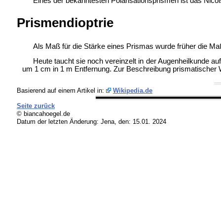
Eines der bekanntesten Polarisationsprismen ist das
Nicol
Prismendioptrie
Als Maß für die Stärke eines Prismas wurde früher die Ma
Heute taucht sie noch vereinzelt in der Augenheilkunde au
um 1 cm in 1 m Entfernung. Zur Beschreibung prismatischer W
Basierend auf einem Artikel in:
Wikipedia.de
Seite zurück
© biancahoegel.de
Datum der letzten Änderung:
Jena, den: 15.01. 2024