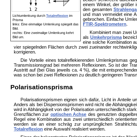
einem Winkel, der größer i
den gesamten
Strahleng
und man vermeidet eine Auf
Lichtumlenkung durch
Totalreflexion
im
gebrochen. Einfache Umlenk
Prisma
FTIR-Spektrometern
.
links: Eine einmalige Umlenkung spiegelt das
Bild.
Kombiniert man zwei Um
rechts: Eine zweimalige Umlenkung kehrt
als
Umkehrprisma
bezeic
Bild um.
eine solche Kombination au
vier spiegelnden Flächen durch zwei zueinander rechtwinklig
korrigieren.
Die Vorteile eines totalreflekierenden Umlenkprismas g
Transmissionsgrad bei mehreren Reflexionen. So ist der Tr
Austritt auf (bei Glas jeweils ca. 4 %), die mit entsprechend
was schon bei zwei Reflexionen zu deutlich geringeren Trans
Polarisationsprisma
Polarisationsprismen eignen sich dafür, Licht in Anteile u
Anders als bei Dispersionsprismen wird nicht die Abhängigkei
wird in Abhängigkeit von der Polarisation unterschiedlich sta
Grenzflächen zur
optischen Achse
des genutzten doppelbre
Regel eine Kombination aus zwei unterschiedlich orientiert
werden sie an einer schräg zur ursprünglichen Strahlrich
Totalreflexion
eine Auswahl realisiert werden.