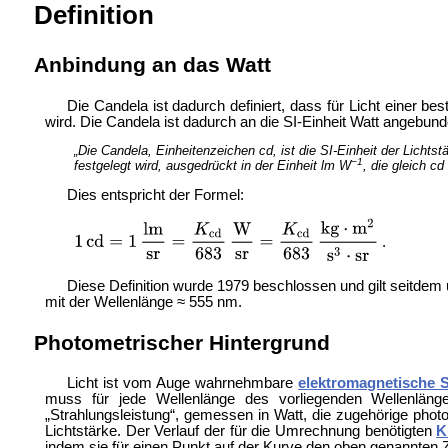
Definition
Anbindung an das Watt
Die Candela ist dadurch definiert, dass für Licht einer b
wird. Die Candela ist dadurch an die SI-Einheit Watt angebunden
„Die Candela, Einheitenzeichen cd, ist die SI-Einheit der Lichtst
−1
festgelegt wird, ausgedrückt in der Einheit lm W
, die gleich cd
Dies entspricht der Formel:
.
Diese Definition wurde 1979 beschlossen und gilt seitde
mit der Wellenlänge ≈ 555 nm.
Photometrischer Hintergrund
Licht ist vom Auge wahrnehmbare
elektromagnetische 
muss für jede Wellenlänge des vorliegenden Wellenlänge
„Strahlungsleistung“, gemessen in Watt, die zugehörige pho
Lichtstärke. Der Verlauf der für die Umrechnung benötigten
K
indem sie für einen Punkt auf der Kurve den oben genannten Z