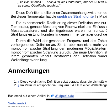
„Die Basiseinheit 1 Candela ist die Lichtstärke, mit der 1/
600
00
zu seiner Oberfläche leuchtet.“
Diese Definition stellte einen Zusammenhang zwischen de
Bei dieser Temperatur hat die
spektrale Strahldichte
ihr Maxi
Die experimentelle Realisierung dieser Definition war nu
Temperatur, genaue Messung von Raumwinkel und Einfluss de
Messapparaturen, und die Ergebnisse waren nur zu ca. 1
Strahlungsleistung, konnten hingegen immer genauer durchge
Durch die Wahl der genannten Frequenz und des Zahlenw
vorhergehende Definition an. Sie ist aber nun nicht mehr v
monochromatische Strahlung den modernen Möglichkeiten 
monochromatischer Strahlung zurück. Die neue Definition ist
ihrem gesamten Verlauf Bestandteil der Definition waren
Wellenlängenverteilung.
Anmerkungen
↑
Diese vereinfachte Definition setzt voraus, dass die Lichtstärk
↑
Im Vakuum entspricht die Frequenz 540 THz einer Wellenlänge λ
Basierend auf einem Artikel in:
Wikipedia.de
Seite zurück