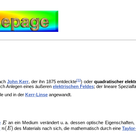
[1]
ach
John Kerr
, der ihn 1875 entdeckte
) oder
quadratischer
elekt
rch Anlegen eines äußeren
elektrischen Feldes
; der lineare Spezialf
le und in der
Kerr-Linse
angewandt.
e
an ein Medium verändert u. a. dessen optische Eigenschaften,
x
des Materials nach sich, die mathematisch durch eine
Taylor