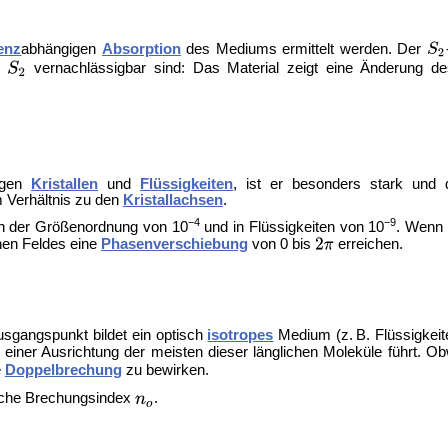
enz
abhängigen
Absorption
des Mediums ermittelt werden. Der
r
vernachlässigbar sind: Das Material zeigt eine Änderung 
igen
Kristallen
und
Flüssigkeiten
, ist er besonders stark und 
m Verhältnis zu den
Kristallachsen
.
−4
−9
 in der Größenordnung von 10
und in Flüssigkeiten von 10
. Wenn 
chen Feldes eine
Phasenverschiebung
von 0 bis
erreichen.
usgangspunkt bildet ein optisch
isotropes
Medium (z. B. Flüssigkeit
 einer Ausrichtung der meisten dieser länglichen Moleküle führt. 
e
Doppelbrechung
zu bewirken.
liche Brechungsindex
.