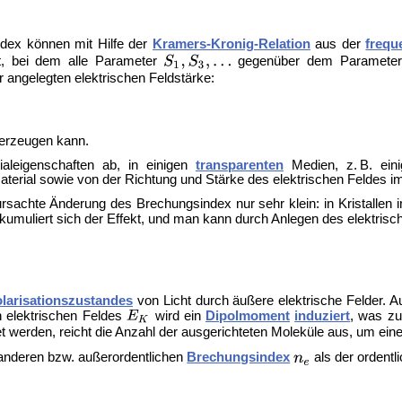
dex können mit Hilfe der
Kramers-Kronig-Relation
aus der
frequ
t, bei dem alle Parameter
gegenüber dem Paramete
 angelegten elektrischen Feldstärke:
erzeugen kann.
ialeigenschaften ab, in einigen
transparenten
Medien, z. B. ein
terial sowie von der Richtung und Stärke des elektrischen Feldes i
rursachte Änderung des Brechungsindex nur sehr klein: in Kristallen
 kumuliert sich der Effekt, und man kann durch Anlegen des elektris
larisationszustandes
von Licht durch äußere elektrische Felder. A
n elektrischen Feldes
wird ein
Dipolmoment
induziert
, was zu
tet werden, reicht die Anzahl der ausgerichteten Moleküle aus, um ein
n anderen bzw. außerordentlichen
Brechungsindex
als der ordent