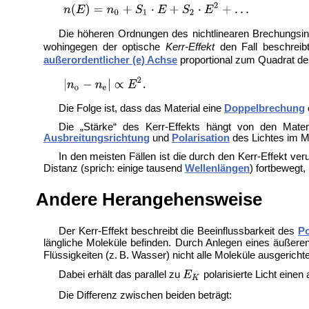
Die höheren Ordnungen des nichtlinearen Brechungsin
wohingegen der optische
Kerr-Effekt
den Fall beschreib
außerordentlicher (e) Achse
proportional zum Quadrat der
Die Folge ist, dass das Material eine
Doppelbrechung
Die „Stärke“ des Kerr-Effekts hängt von den Mater
Ausbreitungsrichtung
und
Polarisation
des Lichtes im Ma
In den meisten Fällen ist die durch den Kerr-Effekt ve
Distanz (sprich: einige tausend
Wellenlängen
) fortbewegt,
Andere Herangehensweise
Der Kerr-Effekt beschreibt die Beeinflussbarkeit des
Po
längliche Moleküle befinden. Durch Anlegen eines äußere
Flüssigkeiten (z. B. Wasser) nicht alle Moleküle ausgerich
Dabei erhält das parallel zu
polarisierte Licht eine
Die Differenz zwischen beiden beträgt: