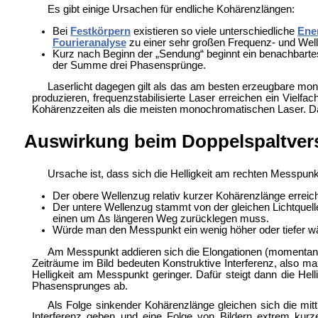
Es gibt einige Ursachen für endliche Kohärenzlängen:
Bei
Festkörpern
existieren so viele unterschiedliche
Ene
Fourieranalyse
zu einer sehr großen Frequenz- und Wel
Kurz nach Beginn der „Sendung“ beginnt ein benachbart
der Summe drei Phasensprünge.
Laserlicht dagegen gilt als das am besten erzeugbare mon
produzieren, frequenzstabilisierte Laser erreichen ein Vielfa
Kohärenzzeiten als die meisten monochromatischen Laser. D
Auswirkung beim Doppelspaltver
Ursache ist, dass sich die Helligkeit am rechten Messpunk
Der obere Wellenzug relativ kurzer Kohärenzlänge errei
Der untere Wellenzug stammt von der gleichen Lichtquel
einen um Δs längeren Weg zurücklegen muss.
Würde man den Messpunkt ein wenig höher oder tiefer wäh
Am Messpunkt addieren sich die Elongationen (momentane Au
Zeiträume im Bild bedeuten
Konstruktive Interferenz, also m
Helligkeit am Messpunkt geringer. Dafür steigt dann die Hell
Phasensprunges ab.
Als Folge sinkender Kohärenzlänge gleichen sich die mitt
Interferenz geben und eine Folge von Bildern extrem kurz