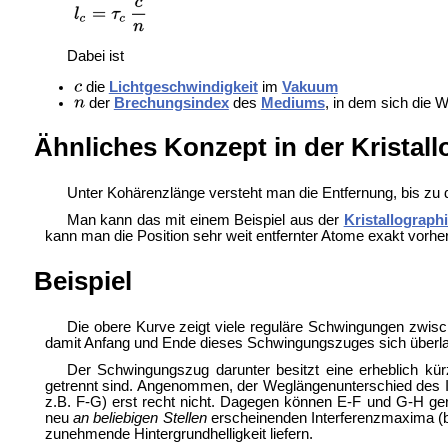
Dabei ist
die
Lichtgeschwindigkeit
im
Vakuum
der
Brechungsindex
des
Mediums
, in dem sich die W
Ähnliches Konzept in der Kristall
Unter Kohärenzlänge versteht man die Entfernung, bis zu 
Man kann das mit einem Beispiel aus der
Kristallograph
kann man die Position sehr weit entfernter Atome exakt vorher
Beispiel
Die obere Kurve zeigt viele reguläre Schwingungen zwis
damit Anfang und Ende dieses Schwingungszuges sich überlap
Der Schwingungszug darunter besitzt eine erheblich k
getrennt sind. Angenommen, der Weglängenunterschied des In
z.B. F-G) erst recht nicht. Dagegen können E-F und G-H ger
neu
an beliebigen Stellen
erscheinenden Interferenzmaxima (b
zunehmende Hintergrundhelligkeit liefern.