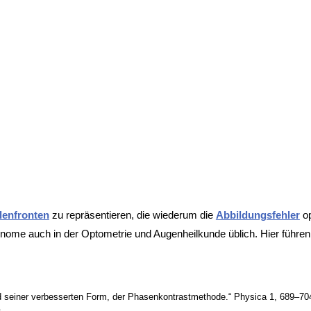
lenfronten
zu repräsentieren, die wiederum die
Abbildungsfehler
op
lynome auch in der
Optometrie und
Augenheilkunde üblich. Hier führ
d seiner verbesserten Form, der Phasenkontrastmethode.“ Physica 1, 689–70
.