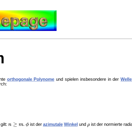
m
nnte
orthogonale Polynome
und spielen insbesondere in der
Welle
rch:
gilt:
.
ist der
azimutale
Winkel
und
ist der normierte radi