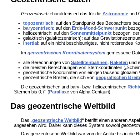
Geozentrisch
charakterisiert das für die
Astronomie
und
topozentrisch
: auf den Standpunkt des
Beobachters bez
baryzentrisch
: auf den
Erde-Mond-Schwerpunkt
bezog
heliozentrisch: auf den
Sonnenmittelpunkt
bezogen, der
galaktisch (
galaktozentrisch): auf das
Gravitationszentru
inertial
: auf ein nicht beschleunigtes, nicht rotierendes
Im
geozentrischen Koordinatensystem
gemessene Daten
alle Berechnungen von
Satellitenbahnen
,
Raketen
und 
die meisten Berechnungen von Sternkoordinaten („Schei
geozentrische Koordinaten von einigen tausend global
geozentrische Breiten, die sich von
geografischen Breit
Die geozentrischen und bary- bzw. heliozentrischen
Rich
Sternen bis 0,7″ (
Parallaxe
von
Alpha Centauri).
Das geozentrische Weltbild
Das „
geozentrische Weltbild
“ betrifft einen anderen As
angesehen wird. Daher kann dieses System sowohl
geozentr
Das geozentrische Weltbild war von der Antike bis in die
R