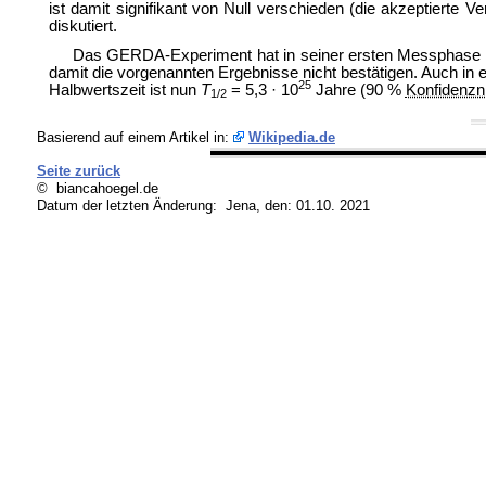
ist damit signifikant von Null verschieden (die akzeptiert
diskutiert.
Das
GERDA-Experiment hat in seiner ersten Messphase vo
damit die vorgenannten Ergebnisse nicht bestätigen. Auch in 
25
Halbwertszeit ist nun
T
= 5,3 · 10
Jahre (90 %
Konfidenzn
1/2
Basierend auf einem Artikel in:
Wikipedia.de
Seite zurück
© biancahoegel.de
Datum der letzten Änderung:
Jena, den: 01.10. 2021