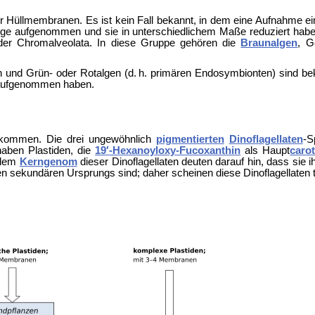
er Hüllmembranen. Es ist kein Fall bekannt, in dem eine Aufnahme e
alge aufgenommen und sie in unterschiedlichem Maße reduziert haben
der
Chromalveolata. In diese Gruppe gehören die
Braunalgen
,
G
und Grün- oder Rotalgen (d. h. primären Endosymbionten) sind b
 aufgenommen haben.
ekommen. Die drei ungewöhnlich
pigmentierten
Dinoflagellaten
-S
haben Plastiden, die
19′-Hexanoyloxy-Fucoxanthin
als Haupt
carot
 dem
Kerngenom
dieser Dinoflagellaten deuten darauf hin, dass sie
 sekundären Ursprungs sind; daher scheinen diese Dinoflagellaten te