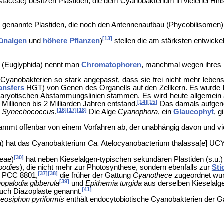
aceae) besitzen Plastiden, die dem Cyanobakterium in vielerlei Hinsi
 genannte Plastiden, die noch den Antennenaufbau (
Phycobilisomen)
[13]
ünalgen
und
höhere Pflanzen
)
stellen die am stärksten entwicke
(
Euglyphida) nennt man
Chromatophoren
, manchmal wegen ihres U
 Cyanobakterien so stark angepasst, dass sie frei nicht mehr lebe
ansfers
HGT) von Genen des Organells auf den Zellkern. Es wurde la
aryotischen Abstammungslinien stammen. Es wird heute allgemein 
[14]
[15]
illionen bis 2 Milliarden Jahren entstand.
Das damals aufgeno
[16]
[17]
[18]
g
Synechococcus
.
Die Alge
Cyanophora
, ein
Glaucophyt
, g
tammt offenbar von einem Vorfahren ab, der unabhängig davon und vie
a) hat das Cyanobakterium
Ca.
Atelocyanobacterium thalassa[e] UC
[30]
eae)
hat neben Kieselalgen-typischen sekundären Plastiden (s.u.
bodies
), die nicht mehr zur Photo­syn­these, sondern ebenfalls zur
Sti
[37]
[38]
 PCC 8801,
die früher der Gattung
Cyanothece
zugeordnet wur
[39]
opalodia gibberula
und
Epithemia
turgida
aus derselben Kieselalg
[41]
auch
Diazoplaste genannt.
eosiphon pyriformis
enthält endocytobiotische Cyanobakterien der 