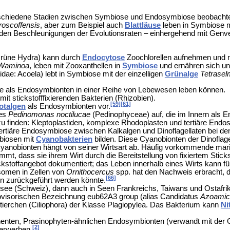
rschiedene Stadien zwischen Symbiose und Endosymbiose beobacht
roscoffensis
, aber zum Beispiel auch
Blattläuse
leben in Symbiose mi
den Beschleunigungen der Evolutionsraten – einhergehend mit Genve
rüne Hydra) kann durch
Endocytose
Zoochlorellen aufnehmen und m
Waminoa
, leben mit
Zooxanthellen in
Symbiose
und ernähren sich u
idae:
Acoela) lebt in Symbiose mit der einzelligen
Grünalge
Tetrasel
die als Endosymbionten in einer Reihe von Lebewesen leben können.
it stickstofffixierenden Bakterien (
Rhizobien).
[59]
[61]
otalgen
als Endosymbionten vor.
ies
Pedinomonas noctilucae
(
Pedinophyceae) auf, die im Innern als 
u finden:
Kleptoplastiden,
komplexe Rhodoplasten und tertiäre Endo
rtiäre Endosymbiose zwischen Kalkalgen und Dinoflagellaten bei de
biosen mit
Cyanobakterien
bilden. Diese Cyanobionten der Dinofla
anobionten hängt von seiner Wirtsart ab. Häufig vorkommende mar
mt, dass sie ihrem Wirt durch die Bereitstellung von fixiertem Sticks
toffangebot dokumentiert; das Leben innerhalb eines Wirts kann für
somen in Zellen von
Ornithocercus
spp. hat den Nachweis erbracht,
[66]
n zurückgeführt werden könnte.
see (Schweiz), dann auch in Seen Frankreichs, Taiwans und Ostaf
ovisorischen Bezeichnung
eub62A3 group
(alias
Candidatus
Azoamic
ierchen (Ciliophora) der Klasse
Plagiopylea. Das Bakterium kann
Ni
nenten,
Prasinophyten-ähnlichen Endosymbionten (verwandt mit der
[2]
erwerben.