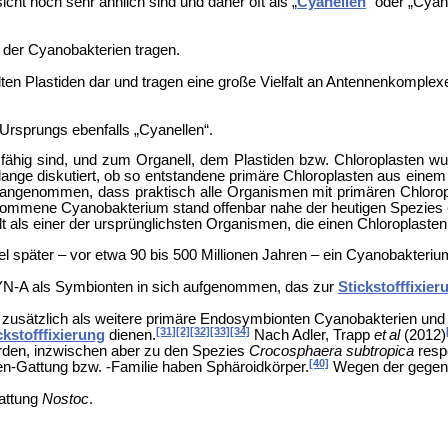
cht noch sehr ähnlich sind und daher oft als „
Cyanellen
“ oder „Cyan
 der Cyanobakterien tragen.
lten Plastiden dar und tragen eine große Vielfalt an Antennenkomplex
rsprungs ebenfalls „Cyanellen“.
nsfähig sind, und zum Organell, dem Plastiden bzw. Chloroplasten 
nge diskutiert, ob so entstandene primäre Chloroplasten aus einem
angenommen, dass praktisch alle Organismen mit primären Chloro
mmene Cyanobakterium stand offenbar nahe der heutigen Spezies
ilt als einer der ursprünglichsten Organismen, die einen Chloroplasten
l später – vor etwa 90 bis 500 Millionen Jahren – ein Cyanobakteri
YN-A als Symbionten in sich aufgenommen, das zur
Stickstofffixier
) zusätzlich als weitere primäre Endosymbionten Cyanobakterien und
[31]
[2]
[32]
[33]
[34]
ckstofffixierung
dienen.
Nach Adler, Trapp
et al
(2012)
den, inzwischen aber zu den Spezies
Crocosphaera subtropica
resp
[40]
en-Gattung bzw. -Familie haben Sphäroidkörper.
Wegen der gegens
Gattung
Nostoc
.