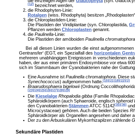
die einzelligen Algen der
Glaucophyta
(syn. Glaucocyst
[12]
bezeichnet werden,
die Rhodophyten-Linie:
Rotalgen
(wiss. Rhodophyta) besitzen „
Rhodoplasten“
die Chloroplastiden-Linie:
Die Plastiden der
Viridiplantae (syn. Chloroplastida,
Gr
Pflanzen werden
Chloroplasten
genannt.
die
Paulinella
-Linie:
Die Plastiden der amöboiden
Paulinella
chromatophora
Bei all diesen Linien wurden die einst aufgenommenen
Gentransfer‘ (EGT, ein Spezialfall des
horizontalen Gentr
mehreren unabhängigen Ereignissen in verschiedenen euk
haben, der aus einer primären Endosymbiose vor etwa 600 M
sich im Stammbaum der Cyanobakterien nahe der Gattun
Eine Ausnahme ist
Paulinella chromatophora
. Diese s
[15]
[21]
18]
[22]
[2]
Synechococcus
) aufgenommen hatte.
Braarudosphaera bigelowii
(Ordnung
Coccolithophorid
[23]
[24]
[25]
[26]
[27]
[28]
[29]
Die
Kieselalge
Rhopalodia gibba
(Familie
Rhopalodiac
Sphäroidkörpern (auch Sphaeroide, englisch
spheroid 
[35]
[36]
den Cyanobakterien-
Stämmen
ATCC 51142
und
Microcystaceae) gehören. Auch die beiden Spezies
Rh
Sphäroidkörper als Organellen angesehen und daher 
Der zu den
Arbuskulären Mykorrhizapilzen zählende
G
Sekundäre Plastiden