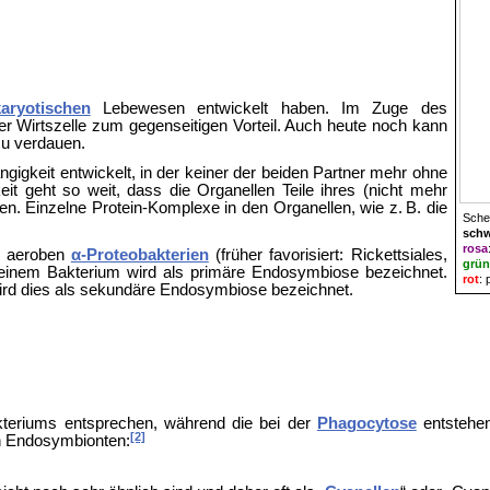
aryotischen
Lebewesen entwickelt haben. Im Zuge des
rer Wirtszelle zum gegenseitigen Vorteil. Auch heute noch kann
u verdauen.
ngigkeit entwickelt, in der keiner der beiden Partner mehr ohne
it geht so weit, dass die Organellen Teile ihres (nicht mehr
n. Einzelne Protein-Komplexe in den Organellen, wie z. B. die
Sche
sch
rosa
n aeroben
α-Proteobakterien
(früher favorisiert:
Rickettsiales,
grün
inem Bakterium wird als primäre Endosymbiose bezeichnet.
rot
: 
wird dies als sekundäre Endosymbiose bezeichnet.
riums entsprechen, während die bei der
Phagocytose
entstehen
[2]
en Endosymbionten: