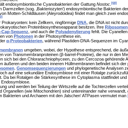
[68]
hält endosymbiontische Cyanobakterien der Gattung
Nostoc
.
 Darmzellen (sog. ‚Bakteriozyten‘) endosymbiontische Bakterien de
von Motten-Schildläusen (
Aleyrodoidea) findet man gleich zwei endo
0]
 Prokaryonten: kein Zellkern, ringförmige
DNA
, die DNA ist nicht du
 prokaryotischen Proteinbiosyntheseapparat besitzen. Ihre
Ribosomen
'-Cap-Sequenz
, und auch die
Polyadenylierung
fehlt. Die Cyanelle
gen von
Photonen
in der Photosynthese ein.
 der
α-Proteobakterien
, während
Plastiden-DNA-Sequenzen im Cyano
lmembranen
umgeben, wobei, der Hypothese entsprechend, die äuße
en von Transmembranproteinen (β-barrel-Proteine), die nur in den M
n sich bei den
Chlorarachniophyceen, zu den
Cercozoa gehörende Am
en äußeren und den beiden inneren Hüllmembranen befindet sich der
osomen
.
Genomsequenzierungen
und phylogenetische Analysen ze
doch auf eine sekundäre Endosymbiose mit einer Rotalge zurückzufü
Da bei Rotalgen die Stärkesynthese im Cytoplasma stattfindet und 
e Endosymbiose.
g und werden bei Teilung der Wirtszelle auf die Tochterzellen verteil
d Organellen (wie Mitochondrien) sind untereinander nahe verwandt,
n Bakterien und Archaeen mit den ‚falschen‘ ATPasen vermutet man