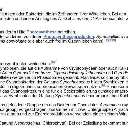
en:
t Algen oder Bakterien, die im Zellinneren ihrer Wirte leben. Bei den
rlusten und einem Anstieg des AT-Gehaltes der DNA – beobachtet, w
it deren Hilfe
Photosynthese
betreiben.
nter anderem von deren
Photosyntheseprodukten
.
Symsagittifera r
[59]
[60]
mis convolutae
(die aber auch frei im Ozean leben kann).
[62]
Endosymbionten weiterleben.
symbiosen, die auf die Aufnahme von
Cryptophyceen oder auch Kalka
n Arten
Gymnodinium breve
,
Gymnodinium galatheanum
und
Gyrodi
gellaten werden auch Phaeosomen genannt. Man findet solche Symbio
ine Cyanobakterien der Gattung
Synechococcus
bilden Symbiosen mi
[64]
toff in
oligotrophen,
subtropischen Gewässern nutzen.
Phaeosome
 das Cyanobakterium eine für die Stickstofffixierung günstige anae
 dass Symbionten der Gattung
Synechococcus
eher organischen Kohlen
rikas gefundene Gruppe um das Bakterium Candidatus
Azoamicus cilia
us
group
) vorgeschlagen, zusammen mit zwei Untergruppen A (näc
trat
atmen und zur Energieproduktion verwenden, die er seinem Wirt
 Gattung
Nephroselmis
,
Chlorophyta). Bei der Zellteilung bekommt nu