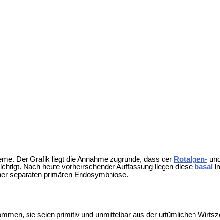
eme. Der Grafik liegt die Annahme zugrunde, dass der
Rotalgen-
und
ichtigt. Nach heute vorherrschender Auffassung liegen diese
basal
i
einer separaten primären Endosymbniose.
ommen, sie seien primitiv und unmittelbar aus der urtümlichen Wirt