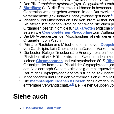
Der Pilz
Geosiphon pyriforme
(syn.
G. pyriformis
) ent
Blattläuse
(z. B. die
Erbsenlaus) können in besonderen
Generation weitergegeben werden. In den Darmzellen 
[7
verschachtelte ‚sekundäre‘ Endosymbiose gefunden.
Plastiden und Mitochondrien sind von ihrem Aufbau her
Sie stellen ihre eigenen Proteine her, wobei sie einen
Organellen besitzt nicht die für
Eukaryoten
typische
5
setzen wie
Cyanobakterien
Phycobiline
zum Auffan
Die DNA-Sequenzen der Mitochondrien ähneln denen
Organellen vom Wirt hin.
Primäre Plastiden und Mitochondrien sind von
Doppe
von
Cardiolipin, kein Cholesterin; außerdem Vorkomm
Die besten Belege für sekundäre Endosymbiosen finde
Plastiden mit vier Hüllmembranen. Zwischen den beid
kleinen
Chromosomen
und eukaryotischen 80-S-
Rib
Grünalge, der komplexe Plastid der Cryptophyceen je
das Nucleomorph-Genom vollständig durchsequenziert. 
Raum der Cryptophyceen ebenfalls für eine sekundär
Mitochondrien und Plastiden vermehren sich durch Teilun
Die
membrangebundenen ATPasen
der Bakterien un
[71]
entferntere Verwandtschaft.
Bei kleinen Gruppen vo
Siehe auch
Chemische Evolution