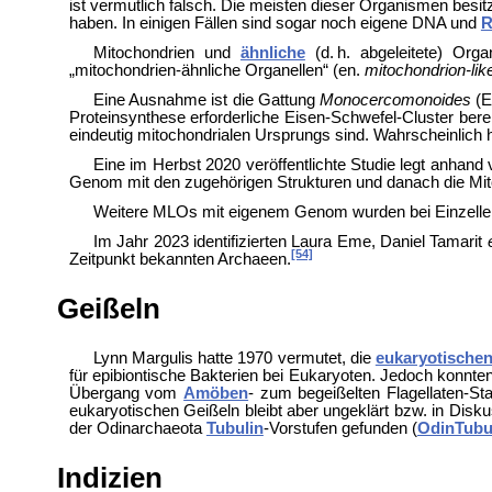
ist vermutlich falsch. Die meisten dieser Organismen besi
haben. In einigen Fällen sind sogar noch eigene DNA und
R
Mitochondrien und
ähnliche
(d. h. abgeleitete) O
„mitochondrien-ähnliche Organellen“ (en.
mitochondrion-lik
Eine Ausnahme ist die Gattung
Monocercomonoides
(
E
Proteinsynthese erforderliche Eisen-Schwefel-Cluster berei
eindeutig mitochondrialen Ursprungs sind. Wahrscheinlich
Eine im Herbst 2020 veröffentlichte Studie legt anha
Genom mit den zugehörigen Strukturen und danach die Mit
Weitere MLOs mit eigenem Genom wurden bei Einzelle
Im Jahr 2023 identifizierten Laura Eme, Daniel Tamarit
[54]
Zeitpunkt bekannten Archaeen.
Geißeln
Lynn Margulis hatte 1970 vermutet, die
eukaryotischen
für epibiontische Bakterien bei Eukaryoten
. Jedoch konnte
Übergang vom
Amöben
- zum begeißelten Flagellaten-St
eukaryotischen Geißeln bleibt aber ungeklärt bzw. in Disk
der
Odinarchaeota
Tubulin
-Vorstufen gefunden (
OdinTubui
Indizien