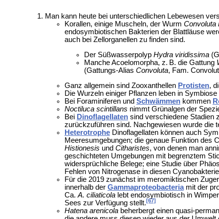
Man kann heute bei unterschiedlichen Lebewesen ve
Korallen, einige
Muscheln, der Wurm
Convoluta 
endosymbiotischen Bakterien der Blattläuse wer
auch bei Zellorganellen zu finden sind.
Der
Süßwasserpolyp
Hydra viridissima
(G
Manche
Acoelomorpha, z. B. die Gattung
(Gattungs-Alias
Convoluta
, Fam.
Convolut
Ganz allgemein sind Zooxanthellen
Protisten
, 
Die Wurzeln einiger Pflanzen leben in Symbiose m
Bei
Foraminiferen und
Schwämmen
kommen
R
Noctiluca scintillans
nimmt Grünalgen der Spez
Bei
Dinoflagellaten
sind verschiedene Stadien z
zurückzuführen sind. Nachgewiesen wurde die te
Heterotrophe
Dinoflagellaten können auch Sym
Meeresumgebungen; die genaue Funktion des Cy
Histionesis
und
Citharistes
, von denen man annim
geschichteten Umgebungen mit begrenztem Sticks
widersprüchliche Belege; eine Studie über Phäo
Fehlen von Nitrogenase in diesen Cyanobakterie
Für die 2019 zunächst im
meromiktischen
Zuger
innerhalb der
Gammaproteobacteria
mit der pr
Ca.
A. ciliaticola
lebt endosymbiotisch in
Wimpert
[67]
Sees zur Verfügung stellt.
Hatena arenicola
beherbergt einen quasi-perma
die andere muss diesen wieder aus der Umwelt 