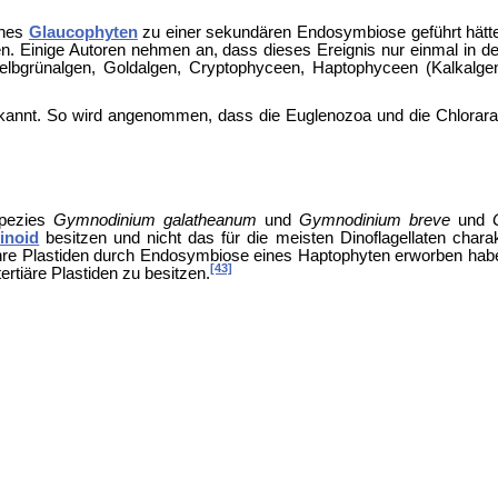
ines
Glaucophyten
zu einer sekundären Endosymbiose geführt hätt
. Einige Autoren nehmen an, dass dieses Ereignis nur einmal in de
elbgrünalgen,
Goldalgen,
Cryptophyceen, Haptophyceen (Kalkalgen
ekannt. So wird angenommen, dass die
Euglenozoa und die
Chlorar
pezies
Gymnodinium galatheanum
und
Gymnodinium breve
und
inoid
besitzen und nicht das für die meisten Dinoflagellaten charak
 ihre Plastiden durch Endosymbiose eines
Haptophyten erworben habe
[43]
rtiäre Plastiden zu besitzen.