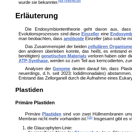
[6]
[7]
[8]
[9]
[10]
wurde sie bekannter.
Erläuterung
Die Endosymbiontentheorie geht davon aus, da
Evolutionsprozesses sind diese
Einzeller
eine
Endosymb
man beobachten, dass
amöboide
Einzeller (also solche m
Das Zusammenspiel der beiden
zellulären Organism
den anderen überleben konnte, das heißt, es entstand 
benötigten)
genetischen Materials
verloren haben oder di
ATP-Synthase
, werden so zum Teil aus kerncodierten, zu
Analysen
der
Genome
deuten darauf hin, dass Plas
neuerdings, d. h. seit 2023:
Iodidimonadales) abstammen.
Entstand das Zellorganell durch die Aufnahme eines Eukar
Plastiden
Primäre Plastiden
Primäre
Plastiden
sind von zwei Hüllmembranen umg
[11]
Membran nicht mehr vorhanden ist.
Insgesamt gibt es v
die Glaucophyten-Linie: