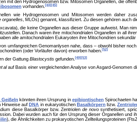
tzen mit den
Hydrogenosomen bzw.
Mitosomen Organellen, die offen
[44]
[45]
ibosomen
vorhanden.
rganellen wie Hydrogenosomen und Mitosomen werden daher zu
e organelles
, MLOs) genannt, klassifiziert. Zu diesen gehören auch 
xcavata), die keine Organellen aus dieser Gruppe aufweist. Man nim
tzustellen. Danach waren ihre mitochondrialen Organellen in all ihre
 haben alle amitochondrialen Eukaryoten ihre Mitochondrien sekundär
nd von umfangreichen Genomanlysen nahe, dass – obwohl bisher noch
[52]
ochondrien (oder Vorläufer davon) erworben haben.
[49]
[53]
rn der Gattung
Blastocystis
gefunden.
et al
auf Basis einer vergleichenden Analyse von Asgard-Genomen d
 Geißeln
könnten ihren Ursprung in
epibiontischen
Spirochaeten ha
n Hinweise auf
DNA
in eukaryotischen
Basalkörpern
bzw.
Zentriole
adium diese Basalkörper bzw. Zentriolen
de novo
synthetisiert
, spr
ussion. Dabei wurden auch für den Ursprung dieser Organellen und i
lin
), die Ähnlichkeiten zu prokaryotischen
Zellteilungsproteinen (Ft