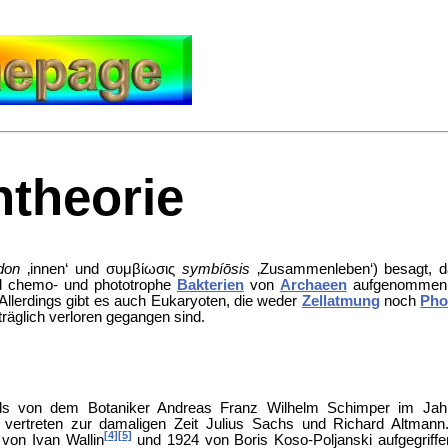
theorie
don
‚innen‘ und
συμβίωσις
symbíōsis
‚Zusammenleben‘) besagt, 
d chemo- und phototrophe
Bakterien
von
Archaeen
aufgenommen wo
 Allerdings gibt es auch Eukaryoten, die weder
Zellatmung
noch
Pho
räglich verloren gegangen sind.
ls von dem Botaniker Andreas Franz Wilhelm Schimper im Jahr 1
vertreten zur damaligen Zeit Julius Sachs und Richard Altmann
[4]
[5]
von Ivan Wallin
und 1924 von Boris Koso-Poljanski aufgegriffe