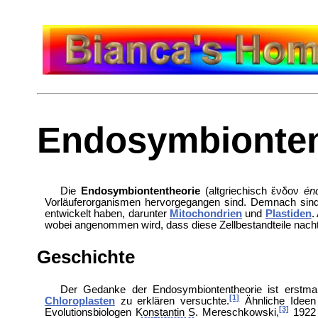
Endosymbionten
Die
Endosymbiontentheorie
(altgriechisch
ἔνδον
én
Vorläuferorganismen hervorgegangen sind. Demnach sin
entwickelt haben, darunter
Mitochondrien
und
Plastiden
.
wobei angenommen wird, dass diese Zellbestandteile nacht
Geschichte
Der Gedanke der Endosymbiontentheorie ist erstma
[1]
Chloroplasten
zu erklären versuchte.
Ähnliche Ideen 
[3]
Evolutionsbiologen Konstantin S. Mereschkowski,
1922 