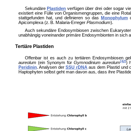
Sekundäre
Plastiden
verfügen über drei oder sogar vi
existiert eine Fülle von Organismengruppen, die eine Rot
stattgefunden hat, und definieren so das
Monophylum
Apicomplexa (z. B.
Malaria-Erreger
Plasmodium
).
Auch sekundäre Endosymbiosen zwischen Eukaryoten 
unabhängig voneinander primäre Endosymbionten in sich
Tertiäre Plastiden
Offenbar ist es auch zu tertiären Endosymbiosen g
[42]
aureolum
(ein Synonym für
Gymnodinium aureolum
) 
Peridinin
. Analysen der
SSU rDNA
aus dem Plastid und
Haptophyten selbst geht man davon aus, dass ihre Plastiden