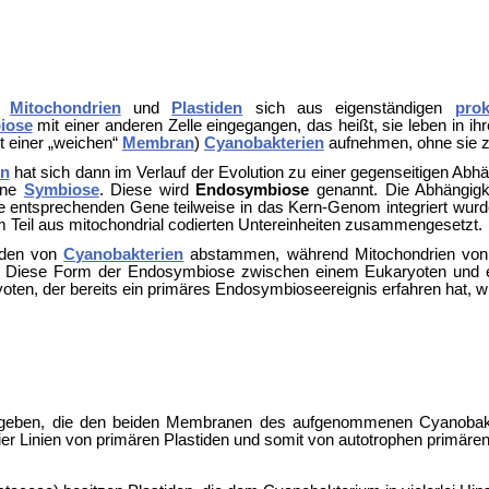
ss
Mitochondrien
und
Plastiden
sich aus eigenständigen
prok
iose
mit einer anderen Zelle eingegangen, das heißt, sie leben in ih
it einer „weichen“
Membran
)
Cyanobakterien
aufnehmen, ohne sie z
en
hat sich dann im Verlauf der
Evolution zu einer gegenseitigen Abhä
eine
Symbiose
. Diese wird
Endosymbiose
genannt. Die Abhängigke
e entsprechenden Gene teilweise in das Kern-Genom integriert wurde
m Teil aus mitochondrial codierten Untereinheiten zusammengesetzt.
tiden von
Cyanobakterien
abstammen, während Mitochondrien vo
 Diese Form der Endosymbiose zwischen einem Eukaryoten und e
yoten, der bereits ein primäres Endosymbioseereignis erfahren hat, 
eben, die den beiden Membranen des aufgenommenen Cyanobakte
ier Linien von primären Plastiden und somit von autotrophen primär