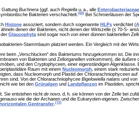
r Gattung
Buchnera
(ggf. auch
Regiella
u. a., alle
Enterobacteriacea
[69]
symbiontische Bakterien verschachtelt.
Bei
Schmierläusen der Sp
rch
Histone
assoziiert, sondern durch sogenannte
HLPs
verdichtet (
A
ähneln denen der Bakterien, nicht denen der Wirtszelle (≤ 70-S- an
n der
Glaucophyta
sind sogar noch von einer dünnen bakteriellen Z
bakterien-Stammbaum platziert werden. Ein Vergleich mit der Wirt
re beim „Verschlucken“ des Bakteriums hinzugekommen ist. Die inn
embranen von Bakterien und Zellorganellen vorkommen), die äußere 
öben, und den Cryptophyceen, einer eigenständigen Algenklasse. 
 periplastidäre Raum mit einem
Nucleomorph
, einem stark reduzier
igten, dass Nucleomorph und Plastid der Chlorarachniophyceen auf
hren sind. Von der Chlorarachniophycee
Bigelowiella natans
und von 
nicht wie bei den
Grünalgen
und
Landpflanzen
im Plastiden, spric
t. Sie entstehen nicht
de novo
, d. h. sie können von der Zelle bei zuf
 genauso wie die der Archaeen und die Eukaryoten-eigenen. Zwische
[72]
horizontalen Gentransfer
.