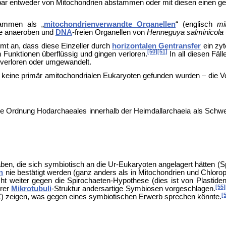
bar entweder von Mitochondrien abstammen oder mit diesen einen g
sammen als „
mitochondrienverwandte Organellen
“ (englisch
mi
die anaeroben und
DNA
-freien Organellen von
Henneguya salminicola
mt an, dass diese Einzeller durch
horizontalen Gentransfer
ein zyt
[50]
[51]
n Funktionen überflüssig und gingen verloren.
In all diesen Fäll
 verloren oder umgewandelt.
 keine primär amitochondrialen Eukaryoten gefunden wurden – die V
ie Ordnung Hodarchaeales innerhalb der
Heimdallarchaeia als Schwe
ben, die sich symbiotisch an die
Ur-Eukaryoten angelagert hätten (S
n
nie bestätigt werden (ganz anders als in Mitochondrien und Chloro
icht weiter gegen die Spirochaeten-Hypothese (dies ist von Plasti
[55]
hrer
Mikrotubuli
-Struktur andersartige Symbiosen vorgeschlagen.
[
sZ) zeigen, was gegen eines symbiotischen Erwerb sprechen könnte.