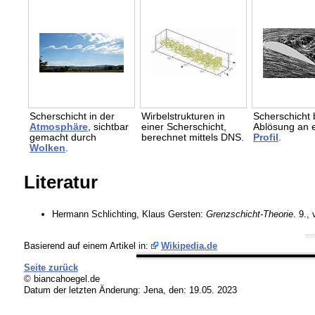
Scherschicht in der
Wirbelstrukturen in
Scherschicht 
Atmosphäre
, sichtbar
einer Scherschicht,
Ablösung an 
gemacht durch
berechnet mittels
DNS.
Profil
.
Wolken
.
Literatur
Hermann Schlichting, Klaus Gersten:
Grenzschicht-Theorie
. 9.,
Basierend auf einem Artikel in:
Wikipedia.de
Seite zurück
© biancahoegel.de
Datum der letzten Änderung:
Jena, den: 19.05. 2023