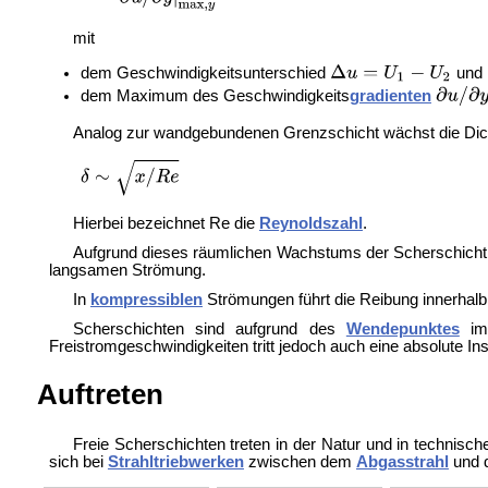
mit
dem Geschwindigkeitsunterschied
und
dem Maximum des Geschwindigkeits
gradienten
Analog zur wandgebundenen Grenzschicht wächst die Dick
Hierbei bezeichnet Re die
Reynoldszahl
.
Aufgrund dieses räumlichen Wachstums der Scherschicht e
langsamen Strömung.
In
kompressiblen
Strömungen führt die Reibung innerhalb
Scherschichten sind aufgrund des
Wendepunktes
im 
Freistromgeschwindigkeiten tritt jedoch auch eine absolute Ins
Auftreten
Freie Scherschichten treten in der Natur und in technisch
sich bei
Strahltriebwerken
zwischen dem
Abgasstrahl
und d