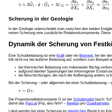
Scherung in der Geologie
In der
Geologie unterscheidet man zwischen den beiden Endgl
reinen Scherung eine zusätzliche Rotationskomponente. Diese
Dynamik der Scherung von Festk
Eine Schubbelastung ist eine
Kraft
oder ein
Moment
, bei der d
tritt nicht nur bei äußerer Belastung auf, sondern zum Beispiel 
bei thermischer Belastung von miteinander flächig verbu
aufgrund latenter Spannungen bei inhomogener Erstarrun
bei Beschichtungen, die nach der Aufbringung anders sc
Bei der Scherung – oder allgemein bei einer Schubbelastung – 
Die Proportionalitätskonstante G ist der
Schubmodul
(auch: Sch
damit das
Pascal
(Pa), also N/m² –
Newton
pro
Quadratmeter
.
Lokal werden bei einer Scherung im
elastischen
Bereich im Körp