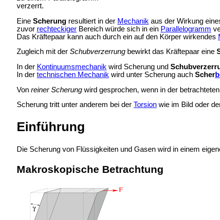
verzerrt.
Eine
Scherung
resultiert in der
Mechanik
aus der Wirkung eine
zuvor
rechteckiger
Bereich würde sich in ein
Parallelogramm
ve
Das Kräftepaar kann auch durch ein auf den Körper wirkendes
Zugleich mit der
Schubverzerrung
bewirkt das Kräftepaar eine
In der
Kontinuumsmechanik
wird Scherung und
Schubverzerr
In der
technischen Mechanik
wird unter Scherung auch
Scher
b
Von
reiner Scherung
wird gesprochen, wenn in der betrachtete
Scherung tritt unter anderem bei der
Torsion
wie im Bild oder d
Einführung
Die Scherung von Flüssigkeiten und Gasen wird in einem eigen
Makroskopische Betrachtung