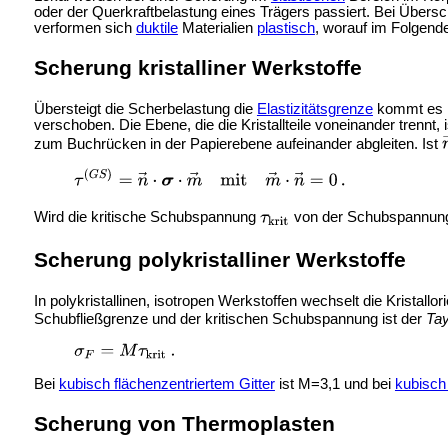
oder der Querkraftbelastung eines Trägers passiert. Bei Übersc
verformen sich
duktile
Materialien
plastisch
, worauf im Folgend
Scherung kristalliner Werkstoffe
Übersteigt die Scherbelastung die
Elastizitätsgrenze
kommt es in
verschoben. Die Ebene, die die Kristallteile voneinander trennt, 
zum Buchrücken in der Papierebene aufeinander abgleiten. Ist
Wird die
kritische Schubspannung
von der Schubspannu
Scherung polykristalliner Werkstoffe
In polykristallinen, isotropen Werkstoffen wechselt die Kristal
Schubfließgrenze und der kritischen Schubspannung ist der
Tay
Bei
kubisch flächenzentriertem Gitter
ist M=3,1 und bei
kubisch
Scherung von Thermoplasten