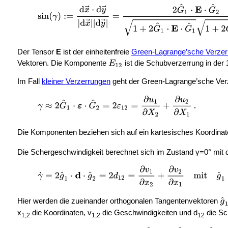
Der Tensor
E
ist der einheitenfreie
Green-Lagrange’sche Verzer
Vektoren. Die Komponente
ist die Schubverzerrung in der
Im Fall
kleiner Verzerrungen
geht der Green-Lagrange’sche Ver
Die Komponenten beziehen sich auf ein kartesisches Koordinat
Die Schergeschwindigkeit berechnet sich im Zustand γ=0° mit
Hier werden die zueinander orthogonalen Tangentenvektoren
x
die Koordinaten, v
die Geschwindigkeiten und d
die Sc
1,2
1,2
12