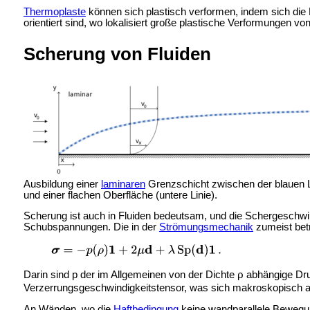
Thermoplaste
können sich plastisch verformen, indem sich die
orientiert sind, wo lokalisiert große plastische Verformungen v
Scherung von Fluiden
Ausbildung einer
laminaren
Grenzschicht zwischen der blauen L
und einer flachen Oberfläche (untere Linie).
Scherung ist auch in Fluiden bedeutsam, und die Schergeschwind
Schubspannungen. Die in der
Strömungsmechanik
zumeist betr
Darin sind p der im Allgemeinen von der Dichte ρ abhängige Dr
Verzerrungsgeschwindigkeitstensor, was sich makroskopisch 
An Wänden, wo die
Haftbedingung
keine wandparallele Bewegun