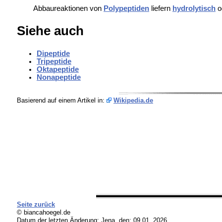
Abbaureaktionen von
Polypeptiden
liefern
hydrolytisch
o
Siehe auch
Dipeptide
Tripeptide
Oktapeptide
Nonapeptide
Basierend auf einem Artikel in:
Wikipedia.de
Seite zurück
© biancahoegel.de
Datum der letzten Änderung:
Jena, den: 09.01. 2026