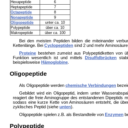
Hexapeptide
6
Heptapeptide
7
Octapeptide
8
Nonapeptide
9
Oligopeptide
unter ca. 10
Polypeptide
über ca. 10
Makropeptide
über ca. 100
Bei den meisten Peptiden bilden die miteinander ver
Kettenlänge. Bei
Cyclopeptiden
sind 2 und mehr Aminosäuren
Proteine
bestehen zumeist aus Polypeptidketten von ü
Funktion wesentlich ist und mittels
Disulfidbrücken
stabi
beispielsweise
Hämoglobine
.
Oligopeptide
Als Oligopeptide werden
chemische Verbindungen
bezeic
Gebildet wird ein Oligopeptid, indem unter Wasserabspa
reagiert die freie Aminogruppe des entstandenen Dipeptids
sodass eine kurze Kette von Aminosäuren entsteht, die über
zyklisches Peptid (siehe
unten
).
Oligopeptide spielen z.B. als Bestandteile von
Enzymen
be
Polypeptide