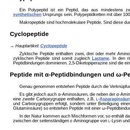
Ein Polypeptid ist ein Peptid, das aus mindestens 
synthetischen
Ursprungs sein. Polypeptidketten mit über 10
Makropeptide sind hochmolekulare Peptide. Sind diese d
Cyclopeptide
→
Hauptartikel:
Cyclopeptide
Zyklische Peptide enthalten zwei, drei oder mehr Amino
zyklischen Peptide sind somit zugleich
Lactame
. In den r
Peptidbindungen dominieren. 2,5-
Diketopiperazine sind die ei
Peptide mit α-Peptidbindungen und ω-P
Genau genommen entstehen Peptide durch die Verknüpf
Es gibt jedoch auch α-Aminosäuren, die neben der α-Ami
eine
zweite
Carboxygruppe enthalten, z.B.
-
Asparaginsäur
L
und Carboxygruppen erfolgt, sondern unter Beteiligung ein
Glutaminsäure) so entstehen Peptide mit einer ω-Peptidbindu
In der Natur kommen auch Mischformen vor, so enthält da
zwischen der seitenständigen ε-Aminogruppe von
-Lysin un
L