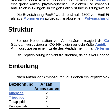
Vereinzelt finden sich bei Lebewesen verschiedener
Reiche
a
eine große Anzahl physiologischer Funktionen und können 
antiviralen Wirkungen. In einigen Fällen ist ihre Wirkungsweise
Die Bezeichnung
Peptid
wurde erstmals 1902 von Emil Fi
als aus
Monomeren
aufgebaut, analog einem
Polysaccharid
Struktur
Bei der Kondensation von Aminosäuren reagiert die
Ca
Säureamidgruppierung -CO-NH-, die neu geknüpfte
Amidbi
Aminogruppe an einem Ende des Peptids nennt man
N
-Term
Die Peptidbindung ist nicht frei drehbar, da es zwei Resonan
Einteilung
Nach Anzahl der Aminosäuren, aus denen ein Peptidmolekü
Bezeichnung
Anzahl
Aminosäuren
Dipeptide
2
Tripeptide
3
Tetrapeptide
4
Pentapeptide
5