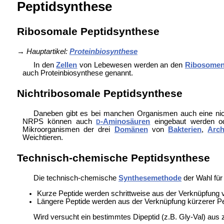
Peptidsynthese
Ribosomale Peptidsynthese
→
Hauptartikel:
Proteinbiosynthese
In den
Zellen
von Lebewesen werden an den
Ribosome
auch Proteinbiosynthese genannt.
Nichtribosomale Peptidsynthese
Daneben gibt es bei manchen Organismen auch eine
ni
NRPS können auch
-Aminosäuren
eingebaut werden od
D
Mikroorganismen der drei
Domänen
von
Bakterien
,
Arc
Weichtieren.
Technisch-chemische Peptidsynthese
Die technisch-chemische
Synthesemethode
der Wahl für
Kurze Peptide werden schrittweise aus der Verknüpfung
Längere Peptide werden aus der Verknüpfung kürzerer Pe
Wird versucht ein bestimmtes Dipeptid (z.B. Gly-Val) aus