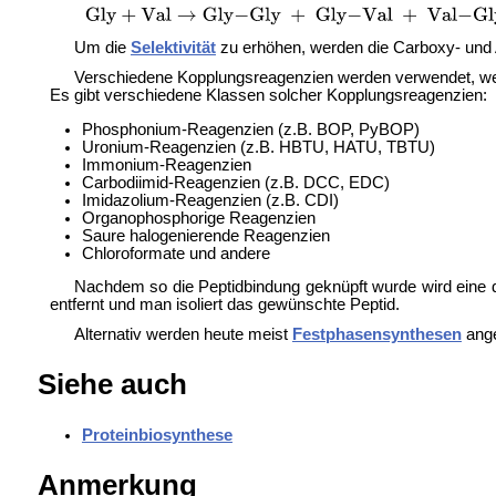
Um die
Selektivität
zu erhöhen, werden die Carboxy- und A
Verschiedene Kopplungsreagenzien werden verwendet, we
Es gibt verschiedene Klassen solcher Kopplungsreagenzien:
Phosphonium-Reagenzien (z.B.
BOP,
PyBOP)
Uronium-Reagenzien (z.B.
HBTU,
HATU,
TBTU)
Immonium-Reagenzien
Carbodiimid-Reagenzien (z.B.
DCC,
EDC)
Imidazolium-Reagenzien (z.B.
CDI)
Organophosphorige Reagenzien
Saure halogenierende Reagenzien
Chloroformate und andere
Nachdem so die Peptidbindung geknüpft wurde wird eine 
entfernt und man isoliert das gewünschte Peptid.
Alternativ werden heute meist
Festphasensynthesen
ang
Siehe auch
Proteinbiosynthese
Anmerkung