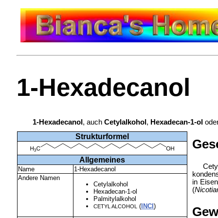
1-Hexadecanol
1-Hexadecanol
, auch
Cetylalkohol
,
Hexadecan-1-ol
ode
Strukturformel
Ges
Allgemeines
Cet
Name
1-Hexadecanol
kondens
Andere Namen
in
Eisen
Cetylalkohol
(
Nicoti
Hexadecan-1-ol
Palmitylalkohol
(
INCI
)
CETYL ALCOHOL
Gew