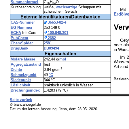
Summenformel
C
H
O
16
34
Kurzbeschreibung
weiße,
wachsartige
Schuppen mit
Mit
schwachem Geruch
Erdölve
Externe Identifikatoren/Datenbanken
CAS-Nummer
36653-82-4
Ver
EG-Nummer
253-149-0
ECHA
-InfoCard
100.048.301
PubChem
2682
Cety
ChemSpider
2581
oder al
DrugBank
DB09494
in Wasc
Eigenschaften
Im 2
Molare Masse
242,44 g/
mol
Wassero
Aggregatzustand
fest
Art sin
3
Dichte
0,84 g/cm
Schmelzpunkt
49
°C
Basieren
Siedepunkt
344 °C
Löslichkeit
praktisch unlöslich in Wasser
Brechungsindex
1,4283 (79 °C)
Seite zurück
© biancahoegel.de
Datum der letzten Änderung:
Jena, den: 28.05. 2026