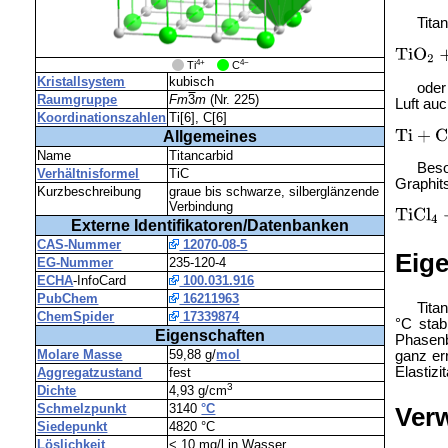
Tita
4+
4−
_
Ti
_
C
Kristallsystem
kubisch
oder
Raumgruppe
Fm
3
m
(Nr. 225)
Luft auc
Koordinationszahlen
Ti[6], C[6]
Allgemeines
Name
Titancarbid
Beso
Verhältnisformel
TiC
Graphit
Kurzbeschreibung
graue bis schwarze, silberglänzende
Verbindung
Externe Identifikatoren/Datenbanken
CAS-Nummer
12070-08-5
Eig
EG-Nummer
235-120-4
ECHA
-InfoCard
100.031.916
PubChem
16211963
Tita
ChemSpider
17339874
°C stabi
Eigenschaften
Phasenb
Molare Masse
59,88 g/
mol
ganz err
Elastiz
Aggregatzustand
fest
3
Dichte
4,93 g/cm
Schmelzpunkt
3140
°C
Ver
Siedepunkt
4820 °C
Löslichkeit
< 10 mg/l in Wasser