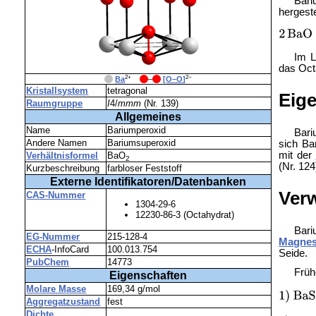
Bari
hergest
Im 
das Oct
2+
2−
_
Ba
_
–
_
[O–O]
Kristallsystem
tetragonal
Eig
Raumgruppe
I
4/
mmm
(Nr. 139)
Allgemeines
Name
Bariumperoxid
Bari
Andere Namen
Bariumsuperoxid
sich Ba
mit der
Verhältnisformel
BaO
2
(Nr. 124
Kurzbeschreibung
farbloser Feststoff
Externe Identifikatoren/Datenbanken
Ver
CAS-Nummer
1304-29-6
12230-86-3 (Octahydrat)
Bari
EG-Nummer
215-128-4
Magnes
ECHA
-InfoCard
100.013.754
Seide.
PubChem
14773
Früh
Eigenschaften
Molare Masse
169,34 g/mol
Aggregatzustand
fest
Dichte