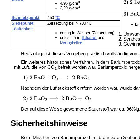
3
4,96 g/cm
3
2,29 g/cm
Schmelzpunkt
450
°C
Siedepunkt
Zersetzung bei > 700 °C
Erlä
Löslichkeit
gering in Wasser (Zersetzung)
Umwand
unlöslich in
Ethanol
und
Synthes
Diethylether
Gewinn
Heutzutage ist dieses Vorgehen praktisch vollständig vo
Ein weiteres historisches Verfahren, in dem Bariumperoxi
mit Luft, die von CO
befreit worden war, Bariumperoxid hergest
2
Nachdem der Luftstickstoff entfernt worden war, wurde da
Der auf diese Weise gewonnene Sauerstoff war ca. 96%ig. 
Sicherheitshinweise
Beim Mischen von Bariumperoxid mit brennbaren Stoffen b