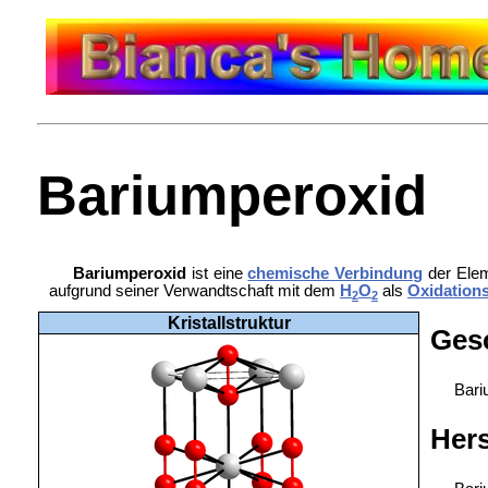
Bariumperoxid
Bariumperoxid
ist eine
chemische Verbindung
der Ele
aufgrund seiner Verwandtschaft mit dem
H
O
als
Oxidations
2
2
Kristallstruktur
Ges
Bari
Hers