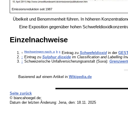
Emissionsreduktion seit 1987
Übelkeit und Benommenheit führen. In höheren Konzentration
Eine Exposition gegenüber hohen Schwefeldioxidkonzentrat
Einzelnachweise
Hochspringen nach: a
b
c
↑
Eintrag zu
Schwefeldioxid
in der
GEST
↑
Eintrag zu
Sulphur dioxide
im
Classification and Labelling In
↑
Schweizerische Unfallversicherungsanstalt (Suva):
Grenzwert
Basierend auf einem Artikel in
Wikipedia.de
Seite zurück
© biancahoegel.de;
Datum der letzten Änderung:
Jena, den: 18.11. 2025