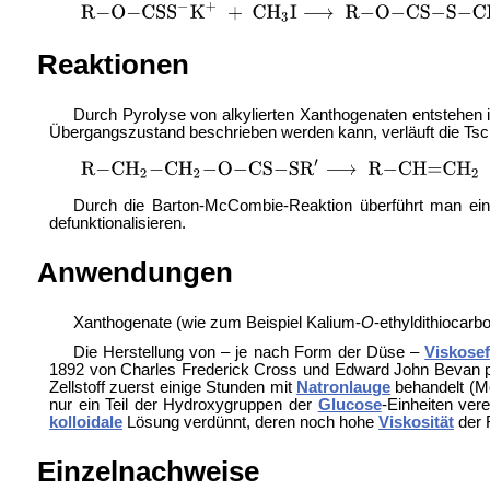
Reaktionen
Durch Pyrolyse von alkylierten Xanthogenaten entstehen 
Übergangszustand beschrieben werden kann, verläuft die Ts
Durch die
Barton-McCombie-Reaktion überführt man ein
defunktionalisieren.
Anwendungen
Xanthogenate (wie zum Beispiel
Kalium-
O
-ethyldithiocarb
Die Herstellung von – je nach Form der Düse –
Viskose
1892 von
Charles Frederick Cross und
Edward John Bevan pa
Zellstoff zuerst einige Stunden mit
Natronlauge
behandelt (
Me
nur ein Teil der Hydroxygruppen der
Glucose
-Einheiten ver
kolloidale
Lösung verdünnt, deren noch hohe
Viskosität
der 
Einzelnachweise