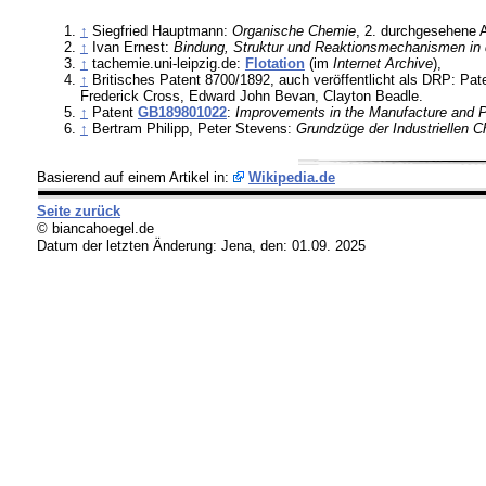
↑
Siegfried Hauptmann:
Organische Chemie
, 2. durchgesehene A
↑
Ivan Ernest:
Bindung, Struktur und Reaktionsmechanismen in
↑
tachemie.uni-leipzig.de:
Flotation
(im
Internet Archive
),
↑
Britisches Patent 8700/1892, auch veröffentlicht als DRP: Pat
Frederick Cross, Edward John Bevan, Clayton Beadle.
↑
Patent
GB189801022
:
Improvements in the Manufacture and Pr
↑
Bertram Philipp, Peter Stevens:
Grundzüge der Industriellen 
Basierend auf einem Artikel in:
Wikipedia.de
Seite zurück
© biancahoegel.de
Datum der letzten Änderung:
Jena, den: 01.09. 2025