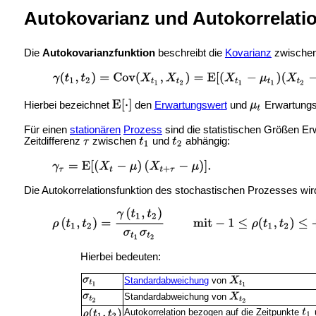
Autokovarianz und Autokorrelation
Die
Autokovarianzfunktion
beschreibt die
Kovarianz
zwischen
Hierbei bezeichnet
den
Erwartungswert
und
Erwartung
Für einen
stationären
Prozess
sind die statistischen Größen Er
Zeitdifferenz
zwischen
und
abhängig:
Die Autokorrelationsfunktion des stochastischen Prozesses wird 
Hierbei bedeuten:
Standardabweichung
von
Standardabweichung von
Autokorrelation bezogen auf die Zeitpunkte