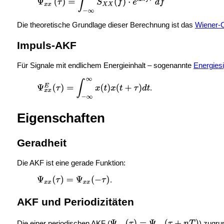
Die theoretische Grundlage dieser Berechnung ist das
Wiener-
Impuls-AKF
Für Signale mit endlichem Energieinhalt – sogenannte
Energies
.
Eigenschaften
Geradheit
Die AKF ist eine gerade Funktion:
.
AKF und Periodizitäten
Die einer periodischen AKF (
) zugru