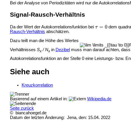
Bei der Analyse von Periodizitäten wird nur die Autokorrelation
Signal-Rausch-Verhältnis
Da der Wert der Autokorrelationsfunktion bei
dem quadrati
Rausch-Verhältnis
abschätzen.
Dazu teilt man die Höhe des Wertes
Verhältnisses
S
/ N
in
Dezibel
muss man darauf achten, das
x
x
Autokorrelationsfunktion an der Stelle 0 eine Leistungs- bzw. E
Siehe auch
Kreuzkorrelation
Basierend auf einem Artikel in:
Wikipedia.de
Seite zurück
© biancahoegel.de
Datum der letzten Änderung:
Jena, den: 15.04. 2022