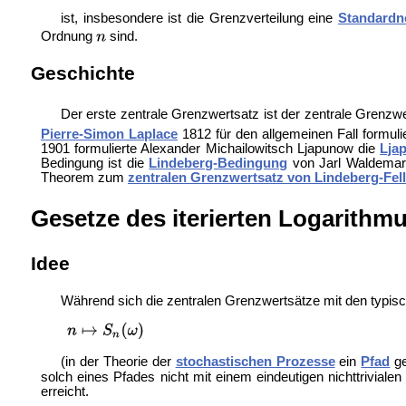
ist, insbesondere ist die Grenzverteilung eine
Standardn
Ordnung
sind.
Geschichte
Der erste zentrale Grenzwertsatz ist der
zentrale Grenzwe
Pierre-Simon Laplace
1812 für den allgemeinen Fall formu
1901 formulierte Alexander Michailowitsch Ljapunow die
Lja
Bedingung ist die
Lindeberg-Bedingung
von Jarl Waldemar
Theorem zum
zentralen Grenzwertsatz von Lindeberg-Fell
Gesetze des iterierten Logarithm
Idee
Während sich die zentralen Grenzwertsätze mit den typis
(in der Theorie der
stochastischen Prozesse
ein
Pfad
ge
solch eines Pfades nicht mit einem eindeutigen nichttriviale
erreicht.