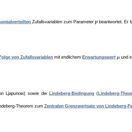
nomialverteilten
Zufallsvariablen zum Parameter
beantwortet. Er 
Folge von Zufallsvariablen
mit endlichem
Erwartungswert
und e
von Ljapunow) sowie die
Lindeberg-Bedingung
(
Lindeberg-Theo
 Lindeberg-Theorem zum
Zentralen Grenzwertsatz von Lindeberg-Fe