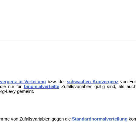
vergenz in Verteilung
bzw. der
schwachen Konvergenz
von Fo
 die nur für
binomialverteilte
Zufallsvariablen gültig sind, als auc
erg-Lévy gemeint.
Summe von Zufallsvariablen gegen die
Standardnormalverteilung
konv