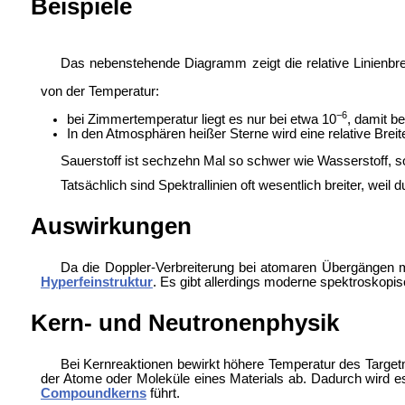
Beispiele
Das nebenstehende Diagramm zeigt die relative Linienbrei
von der Temperatur:
−6
bei Zimmertemperatur liegt es nur bei etwa 10
, damit b
In den Atmosphären heißer Sterne wird eine relative Breit
Sauerstoff ist sechzehn Mal so schwer wie Wasserstoff, so 
Tatsächlich sind Spektrallinien oft wesentlich breiter, wei
Auswirkungen
Da die Doppler-Verbreiterung bei atomaren Übergängen
Hyperfeinstruktur
. Es gibt allerdings moderne spektroskopi
Kern- und Neutronenphysik
Bei Kernreaktionen bewirkt höhere Temperatur des Targetm
der Atome oder Moleküle eines Materials ab. Dadurch wird 
Compoundkerns
führt.