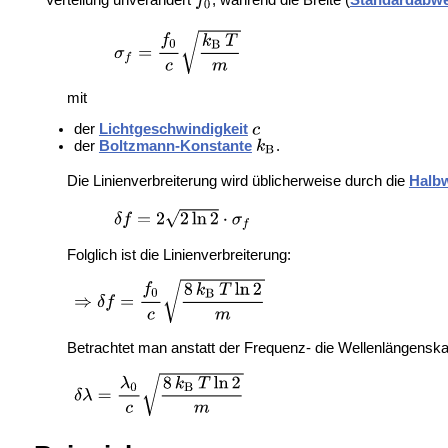
Verteilung unverändert
, während die Breite (
Standardabw
mit
der
Lichtgeschwindigkeit
der
Boltzmann-Konstante
.
Die Linienverbreiterung wird üblicherweise durch die
Halbw
Folglich ist die Linienverbreiterung:
Betrachtet man anstatt der Frequenz- die Wellenlängenskala