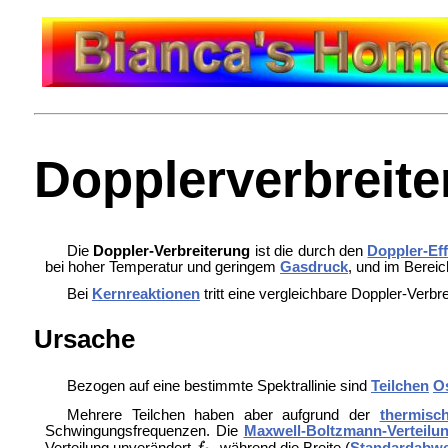
Dopplerverbreit
Die
Doppler-Verbreiterung
ist die durch den
Doppler-Eff
bei hoher Temperatur und geringem
Gas
druck
, und im Berei
Bei
Kernreaktionen
tritt eine vergleichbare Doppler-Verbr
Ursache
Bezogen auf eine bestimmte Spektrallinie sind
Teilchen
Os
Mehrere Teilchen haben aber aufgrund der
thermis
Schwingungsfrequenzen. Die
Maxwell-Boltzmann-Verteilu