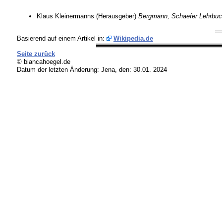
Klaus Kleinermanns (Herausgeber)
Bergmann, Schaefer
Lehrbuc
Basierend auf einem Artikel in:
Wikipedia.de
Seite zurück
© biancahoegel.de
Datum der letzten Änderung:
Jena, den: 30.01. 2024