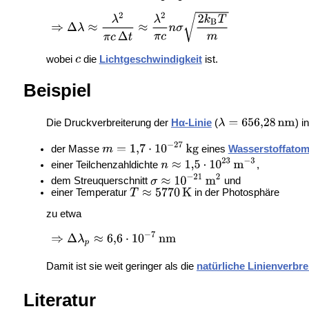
wobei
die
Lichtgeschwindigkeit
ist.
Beispiel
Die Druckverbreiterung der
Hα-Linie
(
) i
der Masse
eines
Wasserstoffato
einer Teilchenzahldichte
,
dem Streuquerschnitt
und
einer Temperatur
in der
Photosphäre
zu etwa
Damit ist sie weit geringer als die
natürliche Linienverbre
Literatur