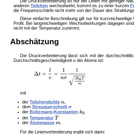
Die Druckverbreiterung ist nur bei Linien mit geringer n
anderen
Teilchen
wechselwirkt, kommt es zu einer kurzen
F
die Frequenzschärfe nicht mehr von der Dauer des Strahlung
Diese einfache Beschreibung gilt nur für kurzreichweiti
Profil. Bei langreichweitigen Wechselwirkungen dagegen sin
nicht
mit der Temperatur zunimmt.
Abschätzung
Die Druckverbreiterung lässt sich mit der durchschnittli
Durchschnittsgeschwindigkeit
der Atome ist:
mit
der
Teilchendichte
,
dem
Streuquerschnitt
der
Boltzmann-Konstanten
der
Temperatur
der
Atommasse
.
Für die Linienverbreiterung ergibt sich dann: