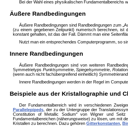
Bei der Wahl eines physikalischen Fundamentalbereichs
Äußere Randbedingungen
Äußere Randbedingungen sind Randbedingungen zum „Auße
(zu einem gegebenen Zeitpunkt) numerisch berechnen, ist
konstant gehalten, ist das der Fall.
Dämmt man eine Seitenfläc
Nutzt man ein entsprechendes Computerprogramm, so sin
Innere Randbedingungen
Äußere Randbedingungen sind von weiteren Randbeding
Symmetrietyps
Punktsymmetrie
,
Spiegelsymmetrie
,
Rotatio
(wenn auch nicht fachübergreifend einheitlich)
Symmetrierand
Innere Randbedingungen werden in der Regel im Comput
Beispiele aus der Kristallographie und 
Der Fundamentalbereich wird in verschiedenen Zweigen
Parallelepipeds
, der zu der Untergruppe der Translationssym
Constitution of Metallic Sodium“ von Wigner und Seitz
Fundamentalbereichen (näherungsweise) zu lösen, um mit de
Kristallen zu berechnen. Dazu gehören
Gitterkonstanten
,
Bi