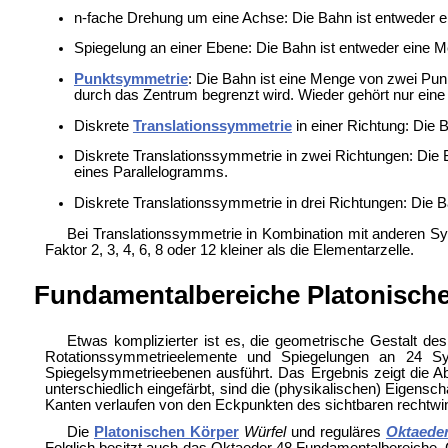
n-fache Drehung um eine Achse: Die Bahn ist entweder
Spiegelung an einer Ebene: Die Bahn ist entweder eine Me
Punktsymmetrie
: Die Bahn ist eine Menge von zwei Pun
durch das Zentrum begrenzt wird. Wieder gehört nur ei
Diskrete
Translationssymmetrie
in einer Richtung: Die 
Diskrete Translationssymmetrie in zwei Richtungen: Die 
eines Parallelogramms.
Diskrete Translationssymmetrie in drei Richtungen: Die B
Bei Translationssymmetrie in Kombination mit anderen Sym
Faktor 2, 3, 4, 6, 8 oder 12 kleiner als die Elementarzelle.
Fundamentalbereiche Platonische
Etwas komplizierter ist es, die geometrische Gestalt 
Rotationssymmetrieelemente und Spiegelungen an 24 Sy
Spiegelsymmetrieebenen ausführt. Das Ergebnis zeigt die A
unterschiedlich eingefärbt, sind die (physikalischen) Eigensc
Kanten verlaufen von den Eckpunkten des sichtbaren rechtwi
Die
Platonischen Körper
Würfel
und reguläres
Oktaede
Folglich besitzt auch das Oktaeder 48 Fundamentalbereiche.