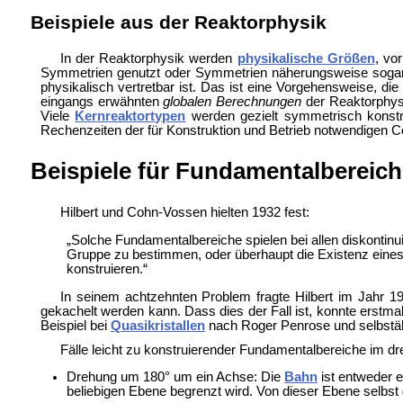
Beispiele aus der Reaktorphysik
In der Reaktorphysik werden
physikalische Größen
, vo
Symmetrien genutzt oder Symmetrien näherungsweise sogar kü
physikalisch vertretbar ist. Das ist eine Vorgehensweise, di
eingangs erwähnten
globalen Berechnungen
der Reaktorphys
Viele
Kernreaktortypen
werden gezielt symmetrisch konstr
Rechenzeiten der für Konstruktion und Betrieb notwendigen 
Beispiele für Fundamentalbereic
Hilbert und Cohn-Vossen hielten 1932 fest:
„Solche Fundamentalbereiche spielen bei allen diskontinu
Gruppe zu bestimmen, oder überhaupt die Existenz eines
konstruieren.“
In seinem
achtzehnten Problem fragte Hilbert im Jahr 
gekachelt werden kann. Dass dies der Fall ist, konnte erstma
Beispiel bei
Quasikristallen
nach
Roger Penrose und selbstäh
Fälle leicht zu konstruierender Fundamentalbereiche im d
Drehung um 180° um ein Achse: Die
Bahn
ist entweder e
beliebigen Ebene begrenzt wird. Von dieser Ebene selbs