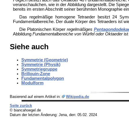
veranschaulichen, wie in der Abbildung dargestellt. Die Spi
bereits im ersten Abschnitt seiner berühmten Monographie ein
Das regelmäßige homogene Tetraeder besitzt 24 Symm
Fundamentalbereiche. Der duale Körper des Tetraeders ist wie
Die Platonischen Körper
regelmäßiges
Pentagondodeka
Abbildung
Fundamentalbereiche von Würfel oder Oktaeder
ist
Siehe auch
Symmetrie (Geometrie)
Symmetrie (Physik)
Symmetriegruppe
Brillouin-Zone
Fundamentalpolygon
Modulform
Basierend auf einem Artikel in:
Wikipedia.de
Seite zurück
© biancahoegel.de
Datum der letzten Änderung:
Jena, den: 05.02. 2024