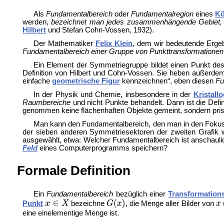
Als
Fundamentalbereich
oder
Fundamentalregion
eines
Kö
werden,
bezeichnet man jedes zusammenhängende Gebiet, das 
Hilbert
und
Stefan Cohn-Vossen, 1932).
Der Mathematiker
Felix Klein
, dem wir bedeutende Ergeb
Fundamentalbereich einer Gruppe von Punkttransformationen a
Ein Element der Symmetriegruppe bildet einen Punkt de
Definition von Hilbert und Cohn-Vossen. Sie heben außerdem
einfache
geometrische Figur
kennzeichnen“, eben diesen
Fu
In der Physik und Chemie, insbesondere in der
Kristall
Raumbereiche
und nicht Punkte behandelt. Dann ist die Defi
genommen keine flächenhaften Objekte gemeint, sondern pris
Man kann den Fundamentalbereich, den man in den Fokus ste
der sieben anderen Symmetriesektoren der zweiten Grafik 
ausgewählt, etwa: Welcher Fundamentalbereich ist anschaulic
Feld
eines Computerprogramms speichern?
Formale Definition
Ein
Fundamentalbereich
bezüglich einer
Transformation
Punkt
bezeichne
, die Menge aller Bilder von
eine einelementige Menge ist.