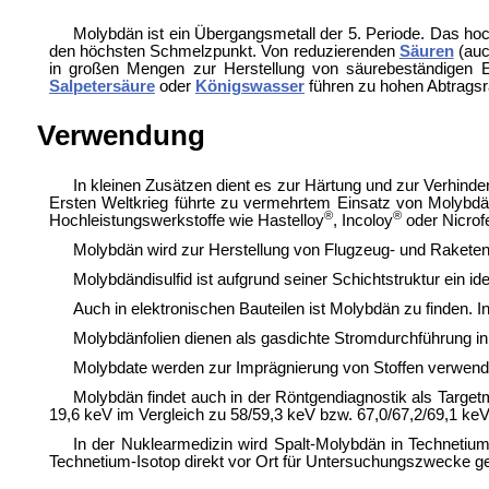
Molybdän ist ein Übergangsmetall der 5. Periode. Das hoch
den höchsten Schmelzpunkt. Von reduzierenden
Säuren
(auc
in großen Mengen zur Herstellung von säurebeständigen Ed
Salpetersäure
oder
Königswasser
führen zu hohen Abtragsr
Verwendung
In kleinen Zusätzen dient es zur Härtung und zur Verhin
Ersten Weltkrieg führte zu vermehrtem Einsatz von Molybdän
®
®
Hochleistungswerkstoffe wie Hastelloy
, Incoloy
oder Nicrof
Molybdän wird zur Herstellung von Flugzeug- und Raketente
Molybdändisulfid ist aufgrund seiner Schichtstruktur ein 
Auch in elektronischen Bauteilen ist Molybdän zu finden. I
Molybdänfolien dienen als gasdichte Stromdurchführung i
Molybdate werden zur Imprägnierung von Stoffen verwen
Molybdän findet auch in der Röntgendiagnostik als Targetm
19,6 keV im Vergleich zu 58/59,3 keV bzw. 67,0/67,2/69,1 ke
In der Nuklearmedizin wird Spalt-Molybdän in Technetium
Technetium-Isotop direkt vor Ort für Untersuchungszwecke 