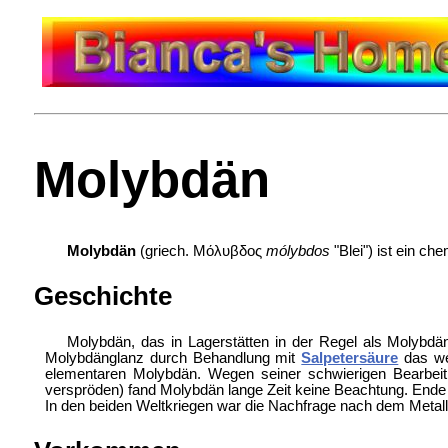
Molybdän
Molybdän
(griech. Μόλυβδος
mólybdos
"Blei") ist ein c
Geschichte
Molybdän, das in Lagerstätten in der Regel als Molybdä
Molybdänglanz durch Behandlung mit
Salpetersäure
das we
elementaren Molybdän. Wegen seiner schwierigen Bearbeitb
verspröden) fand Molybdän lange Zeit keine Beachtung. Ende 
In den beiden Weltkriegen war die Nachfrage nach dem Metall