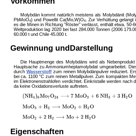
Vorkommen
Molybdän kommt natürlich meistens als Molybdänit (Mo
PbMoO
) und Powellit Ca(Mo,W)O
. Zur Verhüttung gelang
4
4
es die Minen in Richtung "Röster" verlässt, enthält etwa. 5
Weltproduktion lag 2020 bei fast 284.000 Tonnen (2006 179.00
60.000 t und Chile 45.000 t.
Gewinnung undDarstellung
Die Hauptmenge des Molybdäns wird als Nebenprodukt b
Hauptsache zu
Ammoniumheptamolybdat umgearbeitet. Die
durch
Wasserstoff
zum reinen Molybdänpulver reduziert. Ers
bei ca. 1100 °C zum reinen Metallpulver. Zum kompakten Me
im Elektronenstrahlofen verdichtet. Einkristalle werden nach
da keine Oxidationsverluste auftreten.
Eigenschaften