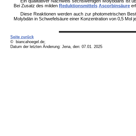
Ein qualitativer Nachweis sechswertigen Molybdäns ist ü
Bei Zusatz des milden
Reduktionsmittels
Ascorbinsäure
erf
Diese Reaktionen werden auch zur photometrischen Besti
Molybdän in Schwefelsäure einer Konzentration von 0,5 Mol je
Seite zurück
© biancahoegel.de;
Datum der letzten Änderung:
Jena, den: 07.01. 2025