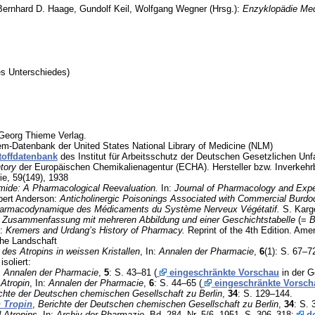
Bernhard D. Haage, Gundolf Keil, Wolfgang Wegner (Hrsg.):
Enzyklopädie Med
es Unterschiedes)
eorg Thieme Verlag.
m-Datenbank der United States National Library of Medicine (NLM)
offdatenbank
des Institut für Arbeitsschutz der Deutschen Gesetzlichen Unfa
ntory
der Europäischen Chemikalienagentur (ECHA). Hersteller bzw.
Inverkehr
e, 59(149), 1938
mide: A Pharmacological Reevaluation.
In:
Journal of Pharmacology and Expe
bert Anderson:
Anticholinergic Poisonings Associated with Commercial Burdo
 Pharmacodynamique des Médicaments du Système Nerveux Végétatif.
S. Karge
r Zusammenfassung mit mehreren Abbildung und einer Geschichtstabelle
(=
B
g:
Kremers and Urdang’s History of Pharmacy.
Reprint of the 4th Edition. Ame
che Landschaft
 des Atropins in weissen Kristallen
, In:
Annalen der Pharmacie
,
6
(1): S. 67–72
soliert:
:
Annalen der Pharmacie
,
5
: S. 43–81 (
eingeschränkte Vorschau
in der G
Atropin
, In:
Annalen der Pharmacie
,
6
: S. 44–65 (
eingeschränkte Vorsch
chte der Deutschen chemischen Gesellschaft zu Berlin
,
34
: S. 129–144.
 Tropin
,
Berichte der Deutschen chemischen Gesellschaft zu Berlin
,
34
: S.
 Atropins.
In:
Archiv der Pharmazie.
Bd. 284, Nr. 5/6, 1951, S. 306–318;
do