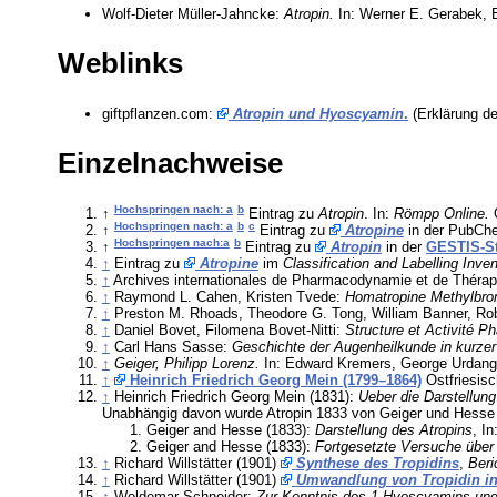
Wolf-Dieter Müller-Jahncke:
Atropin.
In: Werner E. Gerabek, 
Weblinks
giftpflanzen.com:
Atropin und Hyoscyamin
.
(Erklärung d
Einzelnachweise
Hochspringen nach: a
b
↑
Eintrag zu
Atropin
. In:
Römpp Online.
G
Hochspringen nach: a
b
c
↑
Eintrag zu
Atropine
in der PubChe
Hochspringen nach:a
b
↑
Eintrag zu
Atropin
in der
GESTIS-St
↑
Eintrag zu
Atropine
im
Classification and Labelling Inve
↑
Archives internationales de Pharmacodynamie et de Thérapi
↑
Raymond L. Cahen, Kristen Tvede:
Homatropine Methylbro
↑
Preston M. Rhoads, Theodore G. Tong, William Banner, Ro
↑
Daniel Bovet, Filomena Bovet-Nitti:
Structure et Activité
↑
Carl Hans Sasse:
Geschichte der Augenheilkunde in kurze
↑
Geiger, Philipp Lorenz.
In: Edward Kremers, George Urdan
↑
Heinrich Friedrich Georg Mein (1799–1864)
Ostfriesis
↑
Heinrich Friedrich Georg Mein (1831):
Ueber die Darstellung
Unabhängig davon wurde Atropin 1833 von Geiger und Hesse i
Geiger and Hesse (1833):
Darstellung des Atropins
, In
Geiger and Hesse (1833):
Fortgesetzte Versuche über 
↑
Richard Willstätter (1901)
Synthese des Tropidins
,
Beri
↑
Richard Willstätter (1901)
Umwandlung von Tropidin in
↑
Woldemar Schneider:
Zur Kenntnis des 1-Hyoscyamins und