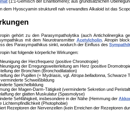
emat
(1:1-Gemisch der Enantiomere); aus grundsätzlichen Überleg
in dem Hyoscyamin strukturell nah verwandtes Alkaloid ist das
Scopo
rkungen
tropin gehört zu den
Parasympatholytika (auch
Anticholinergika g
sympathikus mit dem Neurotransmitter
Acetylcholin
. Atropin bloc
uss des Parasympathikus sinkt, wodurch der Einfluss des
Sympathi
tropin hat folgende körperliche Wirkungen:
hleunigung der
Herzfrequenz (positive
Chronotropie)
leunigung der Erregungsweiterleitung am Herz (positive
Dromotropi
tellung der
Bronchien (Bronchodilatation)
tellung der Pupillen (=
Mydriasis, vgl.
Atropa belladonna
,
Schwarze To
k verminderte Schweißbildung
nderte Speichelbildung
ung der Magen-Darm-Tätigkeit (verminderte Sekretion und Peristalt
laffung der glatten Muskulatur (Spasmolyse)
inderte Sehfähigkeit, insbesondere in der Nähe (Hemmung der
Akko
e Lichtempfindlichkeit (
Photophobie)
iert Rezeptoren der Nervenzellen (kein Erreichen der Rezeptoren dur