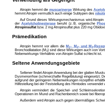
Atropin hemmt die
muscarinerge
Wirkung des
Acetyl
hemmt Atropin vermutlich auch einige Subtypen des
nikot
Auf Grund dieses Wirkungsmechanismus wird Atropin a
der
Acetylcholinesterase
beruht (z. B. organische
Phos
Atropinsulfat
bzw. 2 mg Atropinsulfat plus 220 mg
Obidoxi
Prämedikation
Atropin hemmt vor allem die
M
-, M
- und M
-Rezep
1
2
3
Bronchodilatation (M
) sind diese Wirkungen auch von Vorte
3
Nebenwirkungs-Verhältnis von Atropin-Sulfat schlecht ist.
Seltene Anwendungsgebiete
Seltener findet Atropin Anwendung bei der glatten Musk
Dysmenorrhoe (schmerzhafte Regelblutung) eingesetzt. Den
aufgrund der geringeren Nebenwirkungen rezeptfrei erhältli
Hilfestellung bei der Feststellung des
Hirntodes verwendet 
Atropin vermindert die Speichel- und Schleimsekret
Operationen im Mund und Rachenbereich sowie bei fiberop
Außerdem wird Atropin auch gegen übermäßiges Schwi