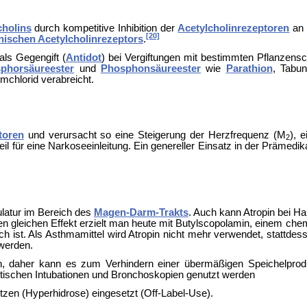
cholins
durch kompetitive
Inhibition der
Acetylcholinrezeptoren
an 
[20]
inischen Acetylcholinrezeptors
.
ls Gegengift (
Antidot
) bei Vergiftungen mit bestimmten Pflanzensc
phorsäureester
und
Phosphonsäureester
wie
Parathion
,
Tabu
mchlorid verabreicht.
toren
und verursacht so eine Steigerung der Herzfrequenz (M
), 
2
il für eine
Narkoseeinleitung. Ein genereller Einsatz in der
Prämedika
ulatur im Bereich des
Magen-Darm-Trakts
. Auch kann Atropin bei
Ha
 gleichen Effekt erzielt man heute mit
Butylscopolamin, einem chemi
ch ist. Als
Asthmamittel wird Atropin nicht mehr verwendet, stattdes
werden.
ion, daher kann es zum Verhindern einer übermäßigen Speichelpro
tischen Intubationen und
Bronchoskopien genutzt werden
tzen (
Hyperhidrose) eingesetzt (
Off-Label-Use).