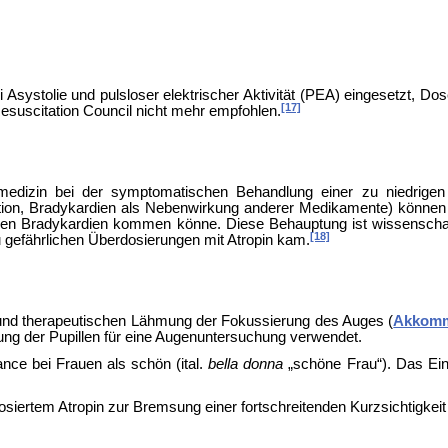
i
Asystolie und
pulsloser elektrischer Aktivität (PEA)
eingesetzt, Do
[17]
suscitation Council nicht mehr empfohlen.
lmedizin bei der symptomatischen Behandlung einer zu niedrigen
ion, Bradykardien als Nebenwirkung anderer Medikamente) können mi
n Bradykardien kommen könne. Diese Behauptung ist wissenschaftlic
[18]
 gefährlichen Überdosierungen mit Atropin kam.
 und
therapeutischen Lähmung der Fokussierung des Auges (
Akkomm
rung der Pupillen für eine Augenuntersuchung verwendet.
nce bei Frauen als schön (ital.
bella donna
„schöne Frau“). Das Eint
osiertem Atropin zur Bremsung einer fortschreitenden
Kurzsichtigkeit