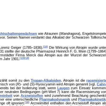
chtschattengewächsen
wie
Alraunen (
Mandragora
),
Engelstrompet
 vor. Seinen Namen verdankt das Alkaloid der
Schwarzen Tollkirsch
[10]
 Lorenz Geiger (1785–1836).
Die Wirkung von Atropin wurde unte
831 stellte der deutsche Pharmazeut Heinrich F. G. Mein (1799–1864
rmstädter Firma Merck das Atropin aus der Wurzel der Schwarze
[13]
[14]
im Jahr 1901.
 zählt somit zu den
Tropan-Alkaloiden
. Atropin ist die
racemisiert
misch von (
R
)- und (
S
)-Hyoscyamin wird Atropin genannt (vgl.
Cahn
reits bei der Isolierung statt, wenn
Laugen
zum Einsatz kommen
ter neutralen Bedingungen (pH-Wert 7) kann die Racemisierung vo
einheit
von
Arzneistoffen
wird zunehmend Beachtung geschenkt
mer eine unterschiedliche
Pharmakodynamik
und
Pharmakokinetik
[16]
 oft ignoriert.
Arzneimittel enthalten den Arzneistoff Atropin al