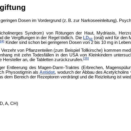
giftung
 geringen Dosen im Vordergrund (z. B. zur Narkoseeinleitung). Psy
ticholinerges Syndrom) von Rötungen der Haut,
Mydriasis,
Herzr
 die Vergiftungen in der Regel tödlich. Die
LD
(oral) wird für den
50
24]
Kinder sind schon bei geringeren Dosen von 2 bis 10 mg in Leben
en Verzehr von Pflanzenteilen (zum Beispiel
Tollkirsche) kommen medi
ang mit zehn Todesfällen in den USA von Kleinkindern untersucht, 
[25]
e Hersteller an, die Tabletten zurückzurufen.
rtiger Entleerung des Magen-Darm-Traktes (
Erbrechen,
Magenspülung
rch
Physostigmin als
Antidot
, wodurch der Abbau des Acetylcholins v
s dem Bereich der Rezeptoren verdrängt und die Reizleitung ist wiede
D, A, CH)