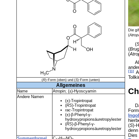
Die gi
(
Atrop
(
(
Bru
(
Atro
A
ande
[11]
At
Toll
(
R
)-Form (oben) und (
S
)-Form (unten)
Allgemeines
Ch
Name
Atropin; (±)-Hyoscyamin
Andere Namen
(±)-Tropintropat
(
RS
)-Tropintropat
D
rac
-Tropintropat
Form
(±)-β-Phenyl-γ-
Ingo
hydroxypropionsäuretropylester
hierb
(
RS
)-β-Phenyl-γ-
(
S
)-
hydroxypropionsäuretropylester
denn 
Dies
Summenformel
C
H
NO