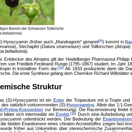
ftigen Beeren der
Schwarzen Tollkirsche
a belladonna
)
[9]
S
)-Hyoscyamin (früher auch „Mandragorin“ genannt
) kommt in
Na
gmansia
),
Stechapfel (
Datura stramonium
) und
Tollkirschen (
Atropa
)
pa belladonna
).
ls Entdecker des Atropins gilt der Heidelberger Pharmazeut
Philipp
rem von
Friedlieb Ferdinand Runge (1795–1867) studiert. Im Jahr 1
[12]
ropin in kristalliner Form dar.
Ab 1833 produzierte dann die Da
kirsche. Die erste Synthese gelang dem Chemiker
Richard Willstätter 
emische Struktur
as (
S
)-Hyoscyamin ist ein
Ester
der
Tropasäure mit α-
Tropin und
 des natürlich vorkommenden (
S
)-
Hyoscyamins
. Allein das 1:1-Ge
ld-Prelog-Konvention
zur Benennung). Die Racemisierung findet be
[15]
ei bildet sich intermediär ein
Enolat
.
Durch eine Aufarbeitung un
Hyoscyamin unterdrückt werden. Der Bedeutung der
Enantiomerenr
die beiden Enantiomere eines chiralen Arzneistoffes zeigen fast im
 wurde früher aus Unkenntnis über stereochemische Zusammenhänge