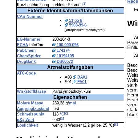
17
23
3
Rac
[1]
Kurzbeschreibung
farblose Prismen
E
Externe Identifikatoren/Datenbanken
CAS-Nummer
51-55-8
Wi
5908-99-6
(Atropinsulfat·Monohydrat)
A
EG-Nummer
200-104-8
Para
ECHA
-InfoCard
100.000.096
Einfl
PubChem
174174
A
ChemSpider
10194105
DrugBank
DB00572
Besc
Arzneistoffangaben
Besch
ATC-Code
Weits
A03
BA01
Weits
S01
FA01
star
vermi
Wirkstoffklasse
Parasympatholytikum
Hemm
Eigenschaften
Ersch
Molare Masse
289,38 g/
mol
verm
Aggregatzustand
fest
stark
[2]
Schmelzpunkt
118
°C
block
[2]
p
K
-Wert
9,43
S
[2]
Löslichkeit
wenig in Wasser (2,2 g/l bei 25 °C)