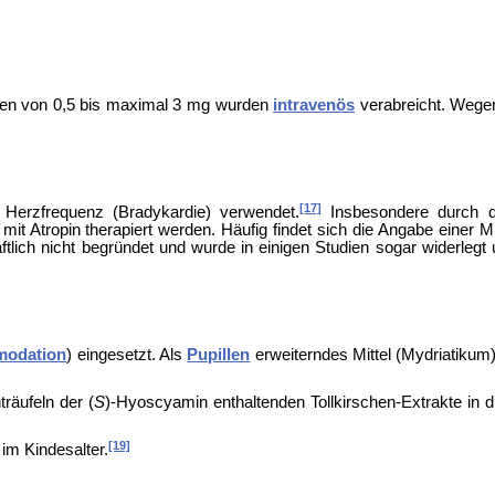
sen von 0,5 bis maximal 3 mg wurden
intravenös
verabreicht. Wegen
[17]
 Herzfrequenz (
Bradykardie) verwendet.
Insbesondere durch
t Atropin therapiert werden. Häufig findet sich die Angabe einer M
h nicht begründet und wurde in einigen Studien sogar widerlegt und
odation
) eingesetzt. Als
Pupillen
erweiterndes Mittel (
Mydriatikum)
räufeln der (
S
)-Hyoscyamin enthaltenden
Tollkirschen-Extrakte in
[19]
 im Kindesalter.