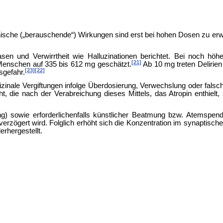
chische („berauschende“) Wirkungen sind erst bei hohen Dosen zu er
asen und
Verwirrtheit wie
Halluzinationen berichtet. Bei noch höh
[21]
 Menschen auf 335 bis 612 mg geschätzt.
Ab 10 mg treten
Delirie
[23]
[22]
sgefahr.
zinale Vergiftungen infolge Überdosierung, Verwechslung oder falsc
die nach der Verabreichung dieses Mittels, das Atropin enthielt, 
) sowie erforderlichenfalls
künstlicher Beatmung bzw.
Atemspende
erzögert wird. Folglich erhöht sich die Konzentration im synaptische
rhergestellt.