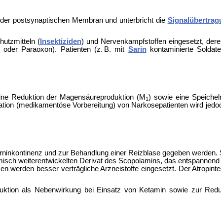
der postsynaptischen Membran und unterbricht die
Signalübertrag
hutzmitteln (
Insektiziden
) und
Nervenkampfstoffen eingesetzt, dere
n oder
Paraoxon). Patienten (z. B. mit
Sarin
kontaminierte Soldat
eine Reduktion der Magensäureproduktion (M
) sowie eine Speichel
1
tion (medikamentöse Vorbereitung) von Narkosepatienten wird jedo
rninkontinenz und zur Behandlung einer Reizblase gegeben werden. S
sch weiterentwickelten Derivat des Scopolamins, das entspannend au
sen werden besser verträgliche Arzneistoffe eingesetzt. Der
Atropint
duktion als Nebenwirkung bei Einsatz von
Ketamin sowie zur Reduk