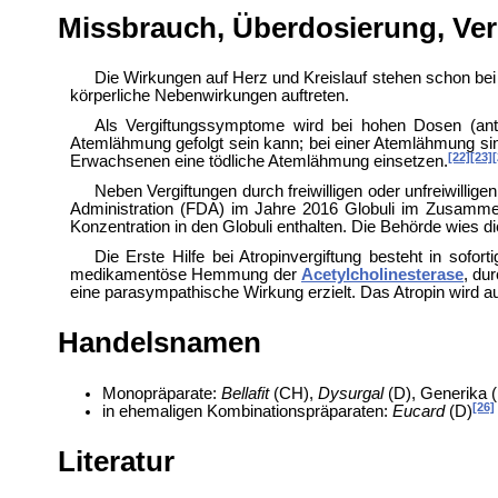
Missbrauch, Überdosierung, Ver
Die Wirkungen auf Herz und Kreislauf stehen schon bei
körperliche Nebenwirkungen auftreten.
Als Vergiftungssymptome wird bei hohen Dosen (
an
Atemlähmung gefolgt sein kann; bei einer Atemlähmung sind
[22]
[23]
[
Erwachsenen eine tödliche Atemlähmung einsetzen.
Neben Vergiftungen durch freiwilligen oder unfreiwillig
Administration (FDA) im Jahre 2016
Globuli im Zusammenh
Konzentration in den Globuli enthalten. Die Behörde wies di
Die
Erste Hilfe bei Atropinvergiftung besteht in sofo
medikamentöse Hemmung der
Acetylcholinesterase
, du
eine parasympathische Wirkung erzielt. Das Atropin wird au
Handelsnamen
Monopräparate:
Bellafit
(CH),
Dysurgal
(D), Generika (
[26]
in ehemaligen
Kombinationspräparaten:
Eucard
(D)
Literatur