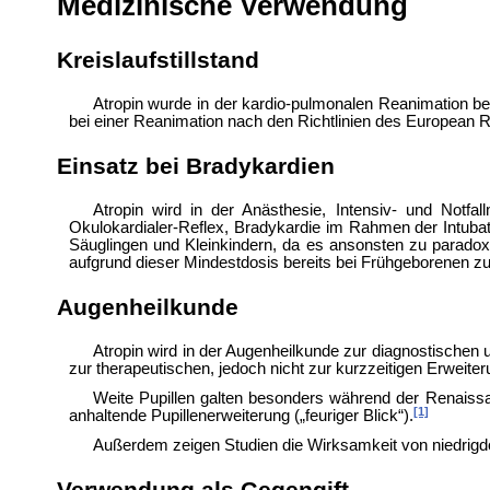
Medizinische Verwendung
Kreislaufstillstand
Atropin wurde in der
kardio-pulmonalen Reanimation be
bei einer Reanimation nach den Richtlinien des
European Re
Einsatz bei Bradykardien
Atropin wird in der
Anästhesie,
Intensiv- und
Notfal
Okulokardialer-Reflex, Bradykardie im Rahmen der Intubat
Säuglingen und Kleinkindern, da es ansonsten zu paradoxe
aufgrund dieser Mindestdosis bereits bei Frühgeborenen zu
Augenheilkunde
Atropin wird in der Augenheilkunde zur
diagnostischen
zur therapeutischen, jedoch nicht zur kurzzeitigen Erweite
Weite Pupillen galten besonders während der
Renaissa
[1]
anhaltende Pupillenerweiterung („feuriger Blick“).
Außerdem zeigen Studien die Wirksamkeit von niedrigd
Verwendung als Gegengift