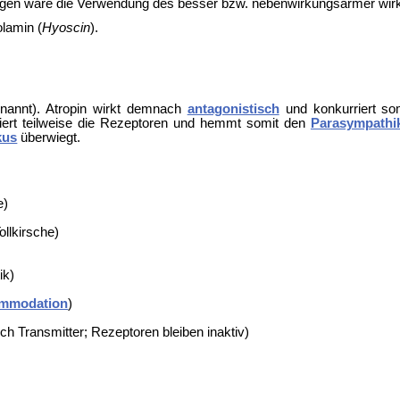
ungen wäre die Verwendung des besser bzw. nebenwirkungsärmer wi
lamin (
Hyoscin
).
enannt). Atropin wirkt demnach
antagonistisch
und konkurriert s
kiert teilweise die Rezeptoren und hemmt somit den
Parasympathi
kus
überwiegt.
e)
llkirsche)
ik)
mmodation
)
ch Transmitter; Rezeptoren bleiben inaktiv)