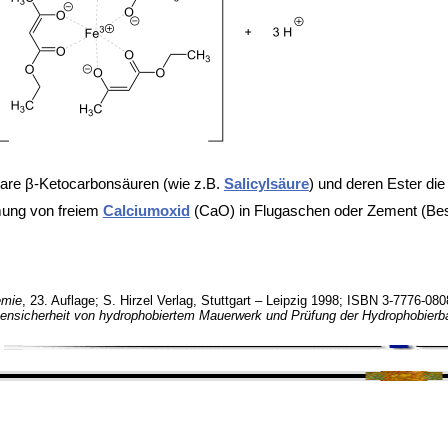
rbare β-Ketocarbonsäuren (wie z.B.
Salicylsäure
) und deren Ester die
mmung von freiem
Calciumoxid
(CaO) in
Flugaschen oder
Zement (Bes
emie
, 23. Auflage; S. Hirzel Verlag, Stuttgart – Leipzig 1998; ISBN 3-7776-080
gensicherheit von hydrophobiertem Mauerwerk und Prüfung der Hydrophobierba