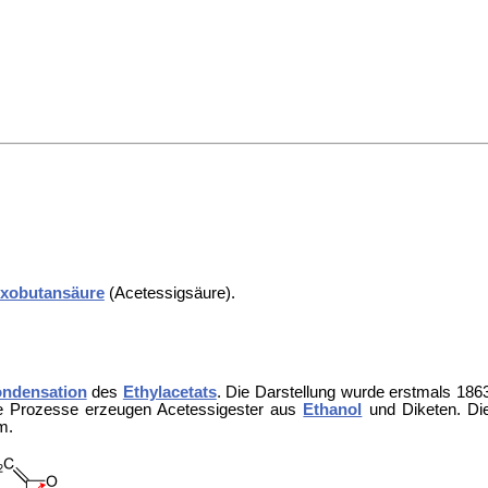
xobutansäure
(Acetessigsäure).
ondensation
des
Ethylacetats
. Die Darstellung wurde erstmals 186
e Prozesse erzeugen Acetessigester aus
Ethanol
und
Diketen. Di
m.