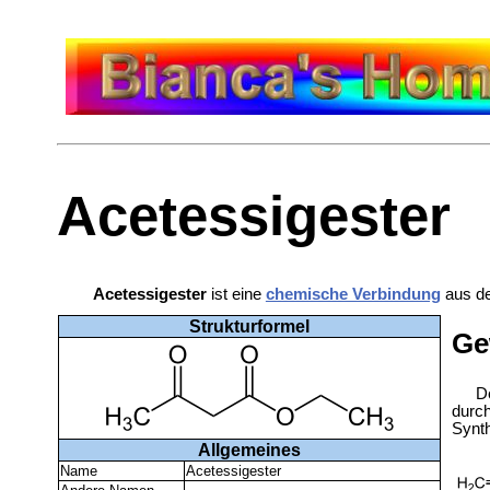
Acetessigester
Acetessigester
ist eine
chemische Verbindung
aus de
Strukturformel
Ge
D
durc
Synth
Allgemeines
Name
Acetessigester