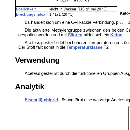
5,19 hPa (50 °C)
Löslichkeit
leicht in Wasser (116 g/l bei 20 °C)
Keto-
Brechungsindex
1,4171 (20 °C)
Es handelt sich um eine C–H-acide Verbindung, pK
= 1
s
Die aktivierte Methylengruppe zwischen den beiden Carb
gespalten werden und mit
Säuren
bildet sich ein
Keton
.
Acetessigester bildet bei höheren Temperaturen entzü
Der Stoff fällt somit in die
Temperaturklasse
T2.
Verwendung
Acetessigester ist durch die funktionellen Gruppen Aus
Analytik
Eisen(III)-chlorid
-Lösung färbt eine wässrige Acetessig