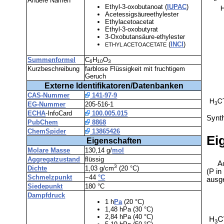
Andere Namen
Ethyl-3-oxobutanoat (
IUPAC
)
Acetessigsäureethylester
Ethylacetoacetat
Ethyl-3-oxobutyrat
3-Oxobutansäure-ethylester
(
INCI
)
ETHYL ACETOACETATE
Summenformel
C
H
O
6
10
3
Kurzbeschreibung
farblose Flüssigkeit mit fruchtigem
Geruch
Externe Identifikatoren/Datenbanken
CAS-Nummer
141-97-9
EG-Nummer
205-516-1
ECHA
-InfoCard
100.005.015
Synt
PubChem
8868
ChemSpider
13865426
Ei
Eigenschaften
Molare Masse
130,14 g/
mol
Aggregatzustand
flüssig
Ac
3
Dichte
1,03 g/cm
(20 °C)
(P in
Schmelzpunkt
−44
°C
ausg
Siedepunkt
180 °C
Dampfdruck
1 h
Pa
(20 °C)
1,48 hPa (30 °C)
2,84 hPa (40 °C)