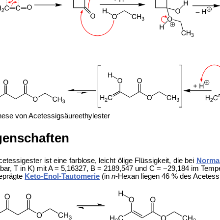
hese von Acetessigsäureethylester
genschaften
etessigester ist eine farblose, leicht ölige Flüssigkeit, die bei
Norma
 bar, T in K) mit A = 5,16327, B = 2189,547 und C = −29,184 im Temp
eprägte
Keto-Enol-Tautomerie
(in
n
-Hexan liegen 46 % des Acetessi